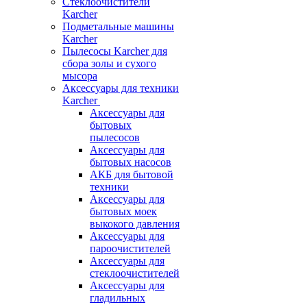
Стеклоочистители
Karcher
Подметальные машины
Karcher
Пылесосы Karcher для
сбора золы и сухого
мысора
Аксессуары для техники
Karcher
Аксессуары для
бытовых
пылесосов
Аксессуары для
бытовых насосов
АКБ для бытовой
техники
Аксессуары для
бытовых моек
выкокого давления
Аксессуары для
пароочистителей
Аксессуары для
стеклоочистителей
Аксессуары для
гладильных