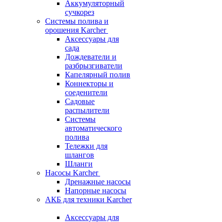
Аккумуляторный
сучкорез
Системы полива и
орошения Karcher
Аксессуары для
сада
Дождеватели и
разбрызгиватели
Капелярный полив
Коннекторы и
соеденители
Садовые
распылители
Системы
автоматического
полива
Тележки для
шлангов
Шланги
Насосы Karcher
Дренажные насосы
Напорные насосы
АКБ для техники Karcher
Аксессуары для