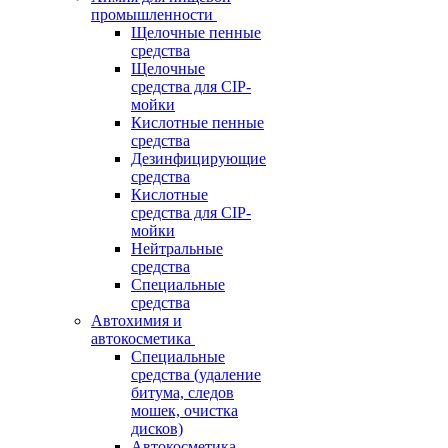
промышленности
Щелочные пенные
средства
Щелочные
средства для CIP-
мойки
Кислотные пенные
средства
Дезинфицирующие
средства
Кислотные
средства для CIP-
мойки
Нейтральные
средства
Специальные
средства
Автохимия и
автокосметика
Специальные
средства (удаление
битума, следов
мошек, очистка
дисков)
Автокосметика