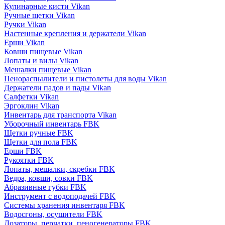
Кулинарные кисти Vikan
Ручные щетки Vikan
Ручки Vikan
Настенные крепления и держатели Vikan
Ерши Vikan
Ковши пищевые Vikan
Лопаты и вилы Vikan
Мешалки пищевые Vikan
Пенораспылители и пистолеты для воды Vikan
Держатели падов и пады Vikan
Салфетки Vikan
Эргоклин Vikan
Инвентарь для транспорта Vikan
Уборочный инвентарь FBK
Щетки ручные FBK
Щетки для пола FBK
Ерши FBK
Рукоятки FBK
Лопаты, мешалки, скребки FBK
Ведра, ковши, совки FBK
Абразивные губки FBK
Инструмент с водоподачей FBK
Системы хранения инвентаря FBK
Водосгоны, осушители FBK
Дозаторы, перчатки, пеногенераторы FBK