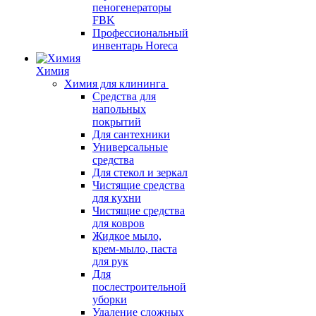
пеногенераторы
FBK
Профессиональный
инвентарь Horeca
Химия
Химия для клининга
Средства для
напольных
покрытий
Для сантехники
Универсальные
средства
Для стекол и зеркал
Чистящие средства
для кухни
Чистящие средства
для ковров
Жидкое мыло,
крем-мыло, паста
для рук
Для
послестроительной
уборки
Удаление сложных