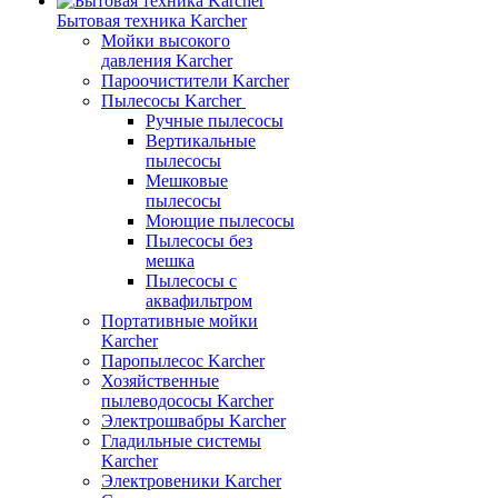
Бытовая техника Karcher
Мойки высокого
давления Karcher
Пароочистители Karcher
Пылесосы Karcher
Ручные пылесосы
Вертикальные
пылесосы
Мешковые
пылесосы
Моющие пылесосы
Пылесосы без
мешка
Пылесосы с
аквафильтром
Портативные мойки
Karcher
Паропылесос Karcher
Хозяйственные
пылеводососы Karcher
Электрошвабры Karcher
Гладильные системы
Karcher
Электровеники Karcher