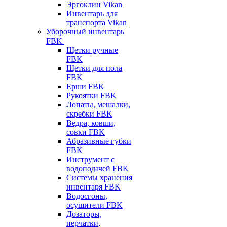
Эргоклин Vikan
Инвентарь для
транспорта Vikan
Уборочный инвентарь
FBK
Щетки ручные
FBK
Щетки для пола
FBK
Ерши FBK
Рукоятки FBK
Лопаты, мешалки,
скребки FBK
Ведра, ковши,
совки FBK
Абразивные губки
FBK
Инструмент с
водоподачей FBK
Системы хранения
инвентаря FBK
Водосгоны,
осушители FBK
Дозаторы,
перчатки,