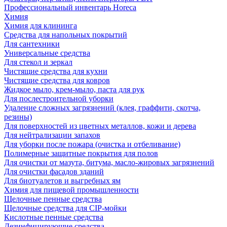
Профессиональный инвентарь Horeca
Химия
Химия для клининга
Средства для напольных покрытий
Для сантехники
Универсальные средства
Для стекол и зеркал
Чистящие средства для кухни
Чистящие средства для ковров
Жидкое мыло, крем-мыло, паста для рук
Для послестроительной уборки
Удаление сложных загрязнений (клея, граффити, скотча,
резины)
Для поверхностей из цветных металлов, кожи и дерева
Для нейтрализации запахов
Для уборки после пожара (очистка и отбеливание)
Полимерные защитные покрытия для полов
Для очистки от мазута, битума, масло-жировых загрязнений
Для очистки фасадов зданий
Для биотуалетов и выгребных ям
Химия для пищевой промышленности
Щелочные пенные средства
Щелочные средства для CIP-мойки
Кислотные пенные средства
Дезинфицирующие средства