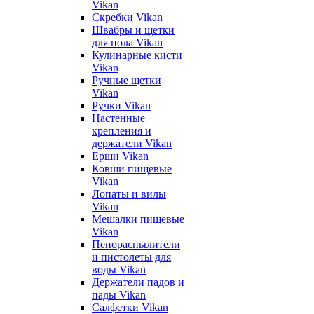
Vikan
Скребки Vikan
Швабры и щетки
для пола Vikan
Кулинарные кисти
Vikan
Ручные щетки
Vikan
Ручки Vikan
Настенные
крепления и
держатели Vikan
Ерши Vikan
Ковши пищевые
Vikan
Лопаты и вилы
Vikan
Мешалки пищевые
Vikan
Пенораспылители
и пистолеты для
воды Vikan
Держатели падов и
пады Vikan
Салфетки Vikan