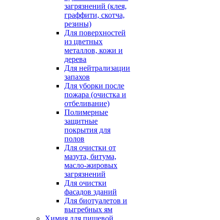
загрязнений (клея,
граффити, скотча,
резины)
Для поверхностей
из цветных
металлов, кожи и
дерева
Для нейтрализации
запахов
Для уборки после
пожара (очистка и
отбеливание)
Полимерные
защитные
покрытия для
полов
Для очистки от
мазута, битума,
масло-жировых
загрязнений
Для очистки
фасадов зданий
Для биотуалетов и
выгребных ям
Химия для пищевой