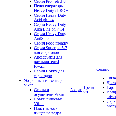
Серия Pro+ ph 3-8
Пеногенераторы
Heavy Duty / PRO+
Серия Heavy Duty
Acid ph 1-4
Серия Heavy Duty
Alka Line ph 7-14
Серия Heavy Duty
AntiSilicone
Серия Food friendly
Серия Super ph 5-7
для садоводов
Аксессуары для
распылителей
Kwazar
Сервис
Серия Hobby для
садоводов
Опла
Уборочный инвентарь
Дост
Vikan
Трейд-
Гара
Сгоны и
Акции
ин
Возв
осушители Vikan
обме
Совки пищевые
Серв
Vikan
обсл
Пластиковые
пищевые ведра