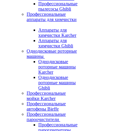
Профессиональные
пылесосы Ghibli
Профессиональные
аппараты для химчистки
Аппараты для
химчистки Karcher
Аппараты для
химчистки Ghibli
Однодисковые роторные
машины
Однодисковые
роторные машины
Karcher
Однодисковые
роторные машины
Ghibli
Профессиональные
мойки Karcher
Профессиональные
автофены Bieffe
Профессиональные
пароочистители
Профессиональные
парогенераторы