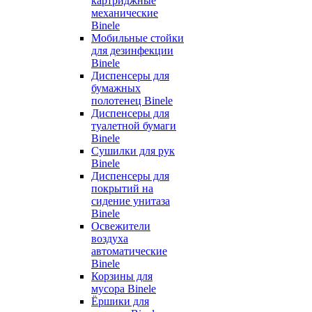
картриджные
механические
Binele
Мобильные стойки
для дезинфекции
Binele
Диспенсеры для
бумажных
полотенец Binele
Диспенсеры для
туалетной бумаги
Binele
Сушилки для рук
Binele
Диспенсеры для
покрытий на
сидение унитаза
Binele
Освежители
воздуха
автоматические
Binele
Корзины для
мусора Binele
Ёршики для