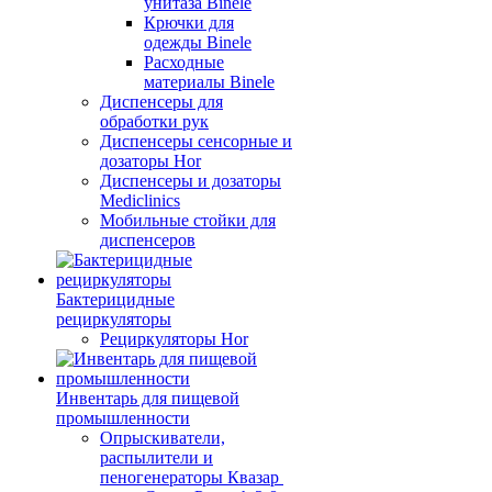
унитаза Binele
Крючки для
одежды Binele
Расходные
материалы Binele
Диспенсеры для
обработки рук
Диспенсеры сенсорные и
дозаторы Hor
Диспенсеры и дозаторы
Mediclinics
Мобильные стойки для
диспенсеров
Бактерицидные
рециркуляторы
Рециркуляторы Hor
Инвентарь для пищевой
промышленности
Опрыскиватели,
распылители и
пеногенераторы Квазар