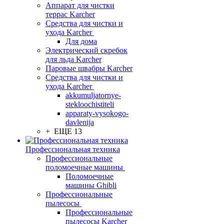
Аппарат для чистки
террас Karcher
Средства для чистки и
ухода Karcher
Для дома
Электрический скребок
для льда Karcher
Паровые швабры Karcher
Средства для чистки и
ухода Karcher
akkumuljatornye-
stekloochistiteli
apparaty-vysokogo-
davlenija
+ ЕЩЕ 13
Профессиональная техника
Профессиональные
поломоечные машины
Поломоечные
машины Ghibli
Профессиональные
пылесосы
Профессиональные
пылесосы Karcher