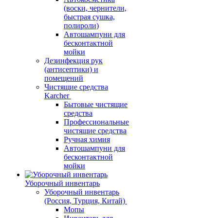
(воски, чернители,
быстрая сушка,
полироли)
Автошампуни для
бесконтактной
мойки
Дезинфекция рук
(антисептики) и
помещений
Чистящие средства
Karcher
Бытовые чистящие
средства
Профессиональные
чистящие средства
Ручная химия
Автошампуни для
бесконтактной
мойки
Уборочный инвентарь
Уборочный инвентарь
(Россия, Турция, Китай)
Мопы