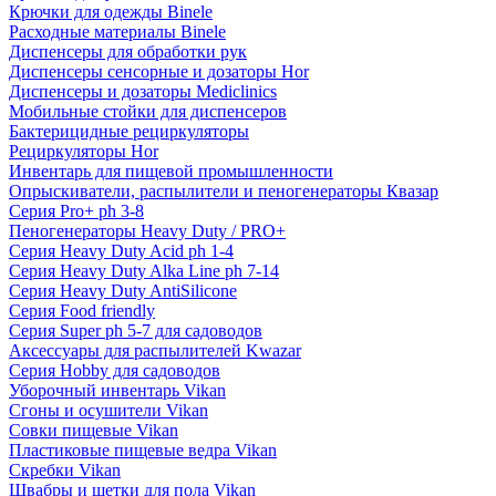
Крючки для одежды Binele
Расходные материалы Binele
Диспенсеры для обработки рук
Диспенсеры сенсорные и дозаторы Hor
Диспенсеры и дозаторы Mediclinics
Мобильные стойки для диспенсеров
Бактерицидные рециркуляторы
Рециркуляторы Hor
Инвентарь для пищевой промышленности
Опрыскиватели, распылители и пеногенераторы Квазар
Серия Pro+ ph 3-8
Пеногенераторы Heavy Duty / PRO+
Серия Heavy Duty Acid ph 1-4
Серия Heavy Duty Alka Line ph 7-14
Серия Heavy Duty AntiSilicone
Серия Food friendly
Серия Super ph 5-7 для садоводов
Аксессуары для распылителей Kwazar
Серия Hobby для садоводов
Уборочный инвентарь Vikan
Сгоны и осушители Vikan
Совки пищевые Vikan
Пластиковые пищевые ведра Vikan
Скребки Vikan
Швабры и щетки для пола Vikan