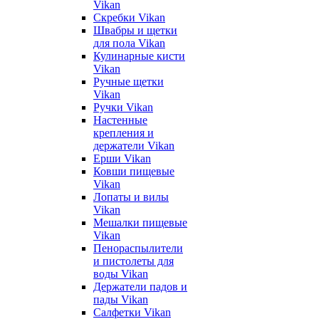
Vikan
Скребки Vikan
Швабры и щетки
для пола Vikan
Кулинарные кисти
Vikan
Ручные щетки
Vikan
Ручки Vikan
Настенные
крепления и
держатели Vikan
Ерши Vikan
Ковши пищевые
Vikan
Лопаты и вилы
Vikan
Мешалки пищевые
Vikan
Пенораспылители
и пистолеты для
воды Vikan
Держатели падов и
пады Vikan
Салфетки Vikan