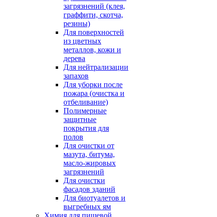
загрязнений (клея,
граффити, скотча,
резины)
Для поверхностей
из цветных
металлов, кожи и
дерева
Для нейтрализации
запахов
Для уборки после
пожара (очистка и
отбеливание)
Полимерные
защитные
покрытия для
полов
Для очистки от
мазута, битума,
масло-жировых
загрязнений
Для очистки
фасадов зданий
Для биотуалетов и
выгребных ям
Химия для пищевой