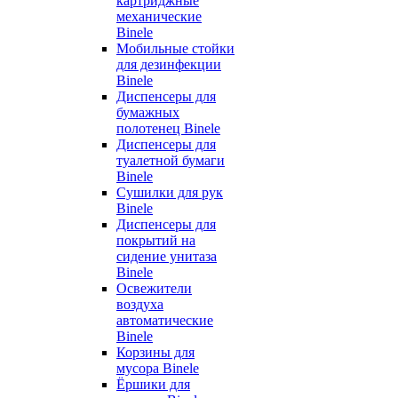
картриджные
механические
Binele
Мобильные стойки
для дезинфекции
Binele
Диспенсеры для
бумажных
полотенец Binele
Диспенсеры для
туалетной бумаги
Binele
Сушилки для рук
Binele
Диспенсеры для
покрытий на
сидение унитаза
Binele
Освежители
воздуха
автоматические
Binele
Корзины для
мусора Binele
Ёршики для