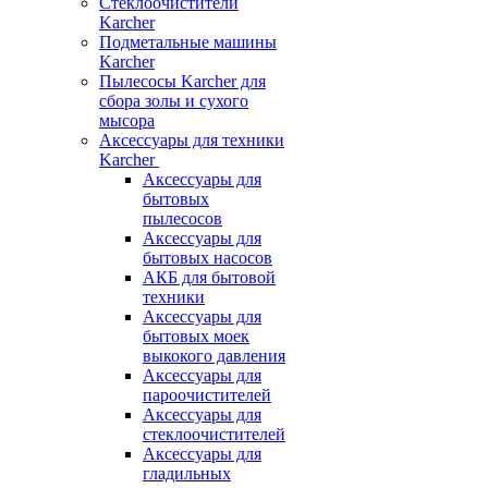
Стеклоочистители
Karcher
Подметальные машины
Karcher
Пылесосы Karcher для
сбора золы и сухого
мысора
Аксессуары для техники
Karcher
Аксессуары для
бытовых
пылесосов
Аксессуары для
бытовых насосов
АКБ для бытовой
техники
Аксессуары для
бытовых моек
выкокого давления
Аксессуары для
пароочистителей
Аксессуары для
стеклоочистителей
Аксессуары для
гладильных