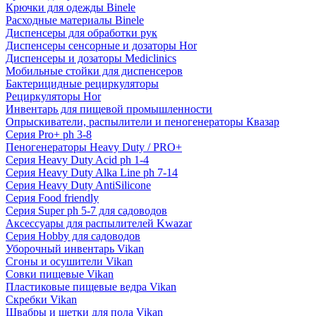
Крючки для одежды Binele
Расходные материалы Binele
Диспенсеры для обработки рук
Диспенсеры сенсорные и дозаторы Hor
Диспенсеры и дозаторы Mediclinics
Мобильные стойки для диспенсеров
Бактерицидные рециркуляторы
Рециркуляторы Hor
Инвентарь для пищевой промышленности
Опрыскиватели, распылители и пеногенераторы Квазар
Серия Pro+ ph 3-8
Пеногенераторы Heavy Duty / PRO+
Серия Heavy Duty Acid ph 1-4
Серия Heavy Duty Alka Line ph 7-14
Серия Heavy Duty AntiSilicone
Серия Food friendly
Серия Super ph 5-7 для садоводов
Аксессуары для распылителей Kwazar
Серия Hobby для садоводов
Уборочный инвентарь Vikan
Сгоны и осушители Vikan
Совки пищевые Vikan
Пластиковые пищевые ведра Vikan
Скребки Vikan
Швабры и щетки для пола Vikan