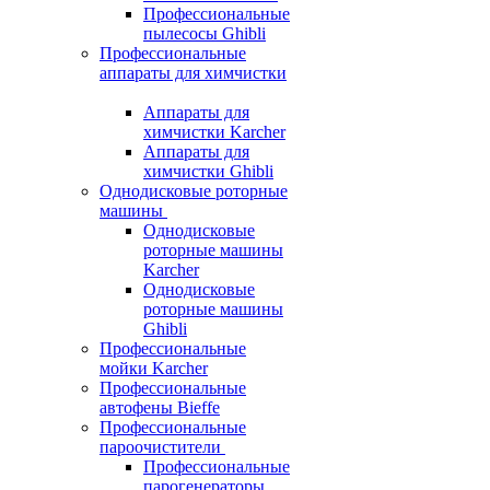
Профессиональные
пылесосы Ghibli
Профессиональные
аппараты для химчистки
Аппараты для
химчистки Karcher
Аппараты для
химчистки Ghibli
Однодисковые роторные
машины
Однодисковые
роторные машины
Karcher
Однодисковые
роторные машины
Ghibli
Профессиональные
мойки Karcher
Профессиональные
автофены Bieffe
Профессиональные
пароочистители
Профессиональные
парогенераторы