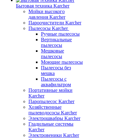
Бытовая техника Karcher
Мойки высокого
давления Karcher
Пароочистители Karcher
Пылесосы Karcher
Ручные пылесосы
Вертикальные
пылесосы
Мешковые
пылесосы
Моющие пылесосы
Пылесосы без
мешка
Пылесосы с
аквафильтром
Портативные мойки
Karcher
Паропылесос Karcher
Хозяйственные
пылеводососы Karcher
Электрошвабры Karcher
Гладильные системы
Karcher
Электровеники Karcher