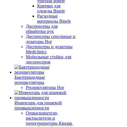
унитаза Binele
Крючки для
одежды Binele
Расходные
материалы Binele
Диспенсеры для
обработки рук
Диспенсеры сенсорные и
дозаторы Hor
Диспенсеры и дозаторы
Mediclinics
Мобильные стойки для
диспенсеров
Бактерицидные
рециркуляторы
Рециркуляторы Hor
Инвентарь для пищевой
промышленности
Опрыскиватели,
распылители и
пеногенераторы Квазар