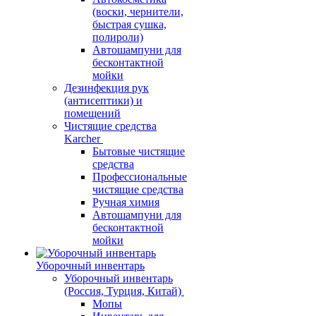
(воски, чернители,
быстрая сушка,
полироли)
Автошампуни для
бесконтактной
мойки
Дезинфекция рук
(антисептики) и
помещений
Чистящие средства
Karcher
Бытовые чистящие
средства
Профессиональные
чистящие средства
Ручная химия
Автошампуни для
бесконтактной
мойки
Уборочный инвентарь
Уборочный инвентарь
(Россия, Турция, Китай)
Мопы