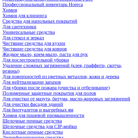
Профессиональный инвентарь Horeca
Химия
Химия для клининга
Средства для напольных покрытий
Для сантехники
Универсальные средства
Для стекол и зеркал
Чистящие средства для кухни
Чистящие средства для ковров
Жидкое мыло, крем-мыло, паста для рук
Для послестроительной уборки
Удаление сложных загрязнений (клея, граффити, скотча,
резины)
Для поверхностей из цветных металлов, кожи и дерева
Для нейтрализации запахов
Для уборки после пожара (очистка и отбеливание)
Полимерные защитные покрытия для полов
Для очистки от мазута, битума, масло-жировых загрязнений
Для очистки фасадов зданий
Для биотуалетов и выгребных ям
Химия для пищевой промышленности
Щелочные пенные средства
Щелочные средства для CIP-мойки
Кислотные пенные средства
Дезинфицирующие средства