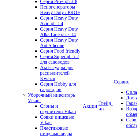
Серия Pro+ ph 3-8
Пеногенераторы
Heavy Duty / PRO+
Серия Heavy Duty
Acid ph 1-4
Серия Heavy Duty
Alka Line ph 7-14
Серия Heavy Duty
AntiSilicone
Серия Food friendly
Серия Super ph 5-7
для садоводов
Аксессуары для
распылителей
Kwazar
Сервис
Серия Hobby для
садоводов
Опла
Уборочный инвентарь
Дост
Vikan
Трейд-
Гара
Сгоны и
Акции
ин
Возв
осушители Vikan
обме
Совки пищевые
Серв
Vikan
обсл
Пластиковые
пищевые ведра