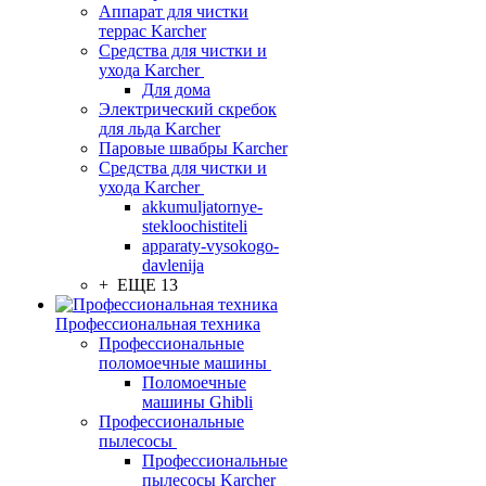
Аппарат для чистки
террас Karcher
Средства для чистки и
ухода Karcher
Для дома
Электрический скребок
для льда Karcher
Паровые швабры Karcher
Средства для чистки и
ухода Karcher
akkumuljatornye-
stekloochistiteli
apparaty-vysokogo-
davlenija
+ ЕЩЕ 13
Профессиональная техника
Профессиональные
поломоечные машины
Поломоечные
машины Ghibli
Профессиональные
пылесосы
Профессиональные
пылесосы Karcher