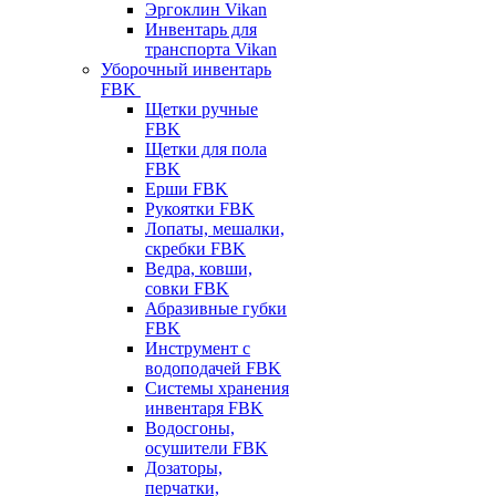
Эргоклин Vikan
Инвентарь для
транспорта Vikan
Уборочный инвентарь
FBK
Щетки ручные
FBK
Щетки для пола
FBK
Ерши FBK
Рукоятки FBK
Лопаты, мешалки,
скребки FBK
Ведра, ковши,
совки FBK
Абразивные губки
FBK
Инструмент с
водоподачей FBK
Системы хранения
инвентаря FBK
Водосгоны,
осушители FBK
Дозаторы,
перчатки,