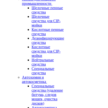
промышленности
Щелочные пенные
средства
Щелочные
средства для CIP-
мойки
Кислотные пенные
средства
Дезинфицирующие
средства
Кислотные
средства для CIP-
мойки
Нейтральные
средства
Специальные
средства
Автохимия и
автокосметика
Специальные
средства (удаление
битума, следов
мошек, очистка
дисков)
Автокосметика