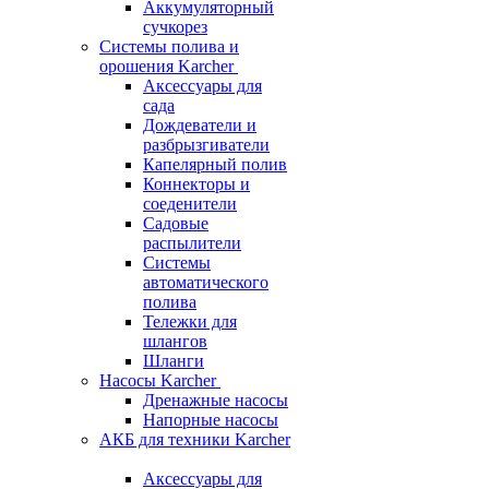
Аккумуляторный
сучкорез
Системы полива и
орошения Karcher
Аксессуары для
сада
Дождеватели и
разбрызгиватели
Капелярный полив
Коннекторы и
соеденители
Садовые
распылители
Системы
автоматического
полива
Тележки для
шлангов
Шланги
Насосы Karcher
Дренажные насосы
Напорные насосы
АКБ для техники Karcher
Аксессуары для