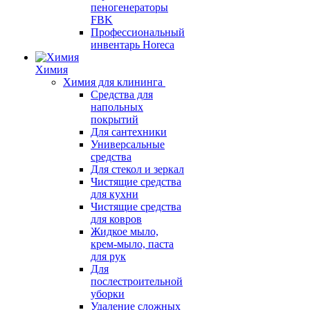
пеногенераторы
FBK
Профессиональный
инвентарь Horeca
Химия
Химия для клининга
Средства для
напольных
покрытий
Для сантехники
Универсальные
средства
Для стекол и зеркал
Чистящие средства
для кухни
Чистящие средства
для ковров
Жидкое мыло,
крем-мыло, паста
для рук
Для
послестроительной
уборки
Удаление сложных