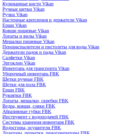
Кулинарные кисти Vikan
Ручные щетки Vikan
Ручки Vikan
Настенные крепления и держатели Vikan
Ерши Vikan
Ковши пищевые Vikan
Лопаты и вилы Vikan
Мешалки пищевые Vikan
Пенораспылители и пистолеты для воды Vikan
Держатели падов и пады Vikan
Салфетки Vikan
Эргоклин Vikan
Инвентарь для транспорта Vikan
Уборочный инвентарь FBK
Щетки ручные FBK
Щетки для пола FBK
Ерши FBK
Рукоятки FBK
Лопаты, мешалки, скребки FBK
Ведра, ковши, совки FBK
Абразивные губки FBK
Инструмент с водоподачей FBK
Системы хранения инвентаря FBK
Водосгоны, осушители FBK
Дозаторы, перчатки, пеногенераторы FBK