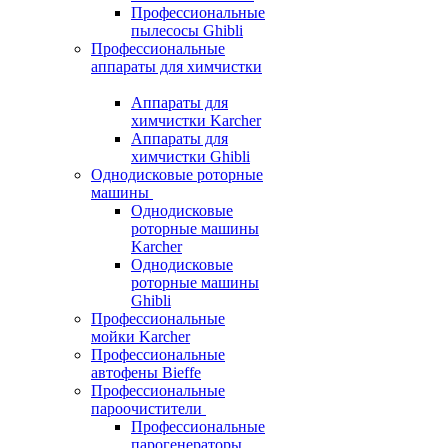
Профессиональные
пылесосы Ghibli
Профессиональные
аппараты для химчистки
Аппараты для
химчистки Karcher
Аппараты для
химчистки Ghibli
Однодисковые роторные
машины
Однодисковые
роторные машины
Karcher
Однодисковые
роторные машины
Ghibli
Профессиональные
мойки Karcher
Профессиональные
автофены Bieffe
Профессиональные
пароочистители
Профессиональные
парогенераторы