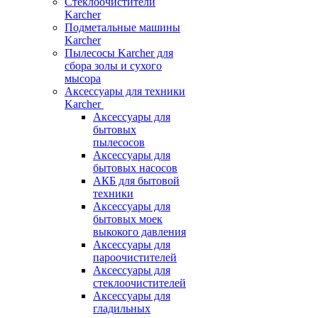
Стеклоочистители
Karcher
Подметальные машины
Karcher
Пылесосы Karcher для
сбора золы и сухого
мысора
Аксессуары для техники
Karcher
Аксессуары для
бытовых
пылесосов
Аксессуары для
бытовых насосов
АКБ для бытовой
техники
Аксессуары для
бытовых моек
выкокого давления
Аксессуары для
пароочистителей
Аксессуары для
стеклоочистителей
Аксессуары для
гладильных