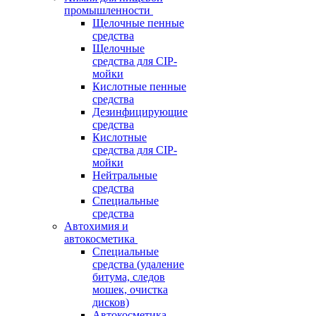
промышленности
Щелочные пенные
средства
Щелочные
средства для CIP-
мойки
Кислотные пенные
средства
Дезинфицирующие
средства
Кислотные
средства для CIP-
мойки
Нейтральные
средства
Специальные
средства
Автохимия и
автокосметика
Специальные
средства (удаление
битума, следов
мошек, очистка
дисков)
Автокосметика