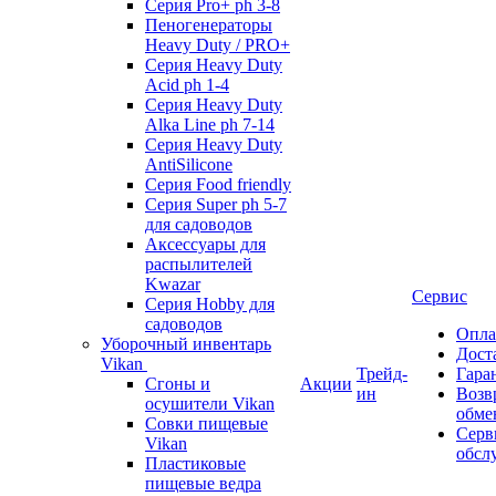
Серия Pro+ ph 3-8
Пеногенераторы
Heavy Duty / PRO+
Серия Heavy Duty
Acid ph 1-4
Серия Heavy Duty
Alka Line ph 7-14
Серия Heavy Duty
AntiSilicone
Серия Food friendly
Серия Super ph 5-7
для садоводов
Аксессуары для
распылителей
Kwazar
Сервис
Серия Hobby для
садоводов
Опла
Уборочный инвентарь
Дост
Vikan
Трейд-
Гара
Сгоны и
Акции
ин
Возв
осушители Vikan
обме
Совки пищевые
Серв
Vikan
обсл
Пластиковые
пищевые ведра