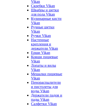
Vikan
Скребки Vikan
Швабры и щетки
для пола Vikan
Кулинарные кисти
Vikan
Ручные щетки
Vikan
Ручки Vikan
Настенные
крепления и
держатели Vikan
Ерши Vikan
Ковши пищевые
Vikan
Лопаты и вилы
Vikan
Мешалки пищевые
Vikan
Пенораспылители
и пистолеты для
воды Vikan
Держатели падов и
пады Vikan
Салфетки Vikan