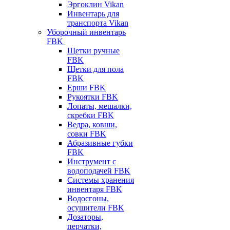
Эргоклин Vikan
Инвентарь для
транспорта Vikan
Уборочный инвентарь
FBK
Щетки ручные
FBK
Щетки для пола
FBK
Ерши FBK
Рукоятки FBK
Лопаты, мешалки,
скребки FBK
Ведра, ковши,
совки FBK
Абразивные губки
FBK
Инструмент с
водоподачей FBK
Системы хранения
инвентаря FBK
Водосгоны,
осушители FBK
Дозаторы,
перчатки,