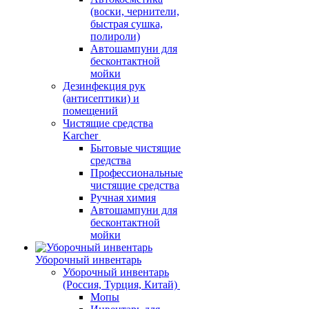
(воски, чернители,
быстрая сушка,
полироли)
Автошампуни для
бесконтактной
мойки
Дезинфекция рук
(антисептики) и
помещений
Чистящие средства
Karcher
Бытовые чистящие
средства
Профессиональные
чистящие средства
Ручная химия
Автошампуни для
бесконтактной
мойки
Уборочный инвентарь
Уборочный инвентарь
(Россия, Турция, Китай)
Мопы