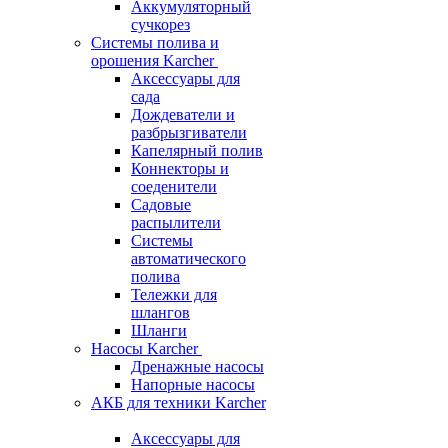
Аккумуляторный
сучкорез
Системы полива и
орошения Karcher
Аксессуары для
сада
Дождеватели и
разбрызгиватели
Капелярный полив
Коннекторы и
соеденители
Садовые
распылители
Системы
автоматического
полива
Тележки для
шлангов
Шланги
Насосы Karcher
Дренажные насосы
Напорные насосы
АКБ для техники Karcher
Аксессуары для