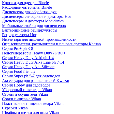
Крючки для одежды Binele
Расходные материалы Binele
Диспенсеры для обработки рук
Диспенсеры сенсорные и дозаторы Hor
Диспенсеры и дозаторы Mediclinics
Мобильные стойки для диспенсеров
Бактерицидные рециркуляторы
Рециркуляторы Hor
Инвентарь для пищевой промышленности
Опрыскиватели, распылители и пеногенераторы Квазар
Серия Pro+ ph 3-8
Пеногенераторы Heavy Duty / PRO+
Серия Heavy Duty Acid ph 1-4
Серия Heavy Duty Alka Line ph 7-14
Серия Heavy Duty AntiSilicone
Серия Food friendly
Серия Super ph 5-7 для садоводов
Аксессуары для распылителей Kwazar
Серия Hobby для садоводов
Уборочный инвентарь Vikan
Сгоны и осушители Vikan
Совки пищевые Vikan
Пластиковые пищевые ведра Vikan
Скребки Vikan
Швабры и щетки для пола Vikan