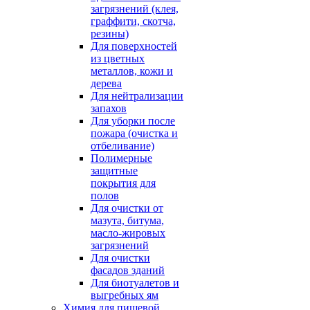
загрязнений (клея,
граффити, скотча,
резины)
Для поверхностей
из цветных
металлов, кожи и
дерева
Для нейтрализации
запахов
Для уборки после
пожара (очистка и
отбеливание)
Полимерные
защитные
покрытия для
полов
Для очистки от
мазута, битума,
масло-жировых
загрязнений
Для очистки
фасадов зданий
Для биотуалетов и
выгребных ям
Химия для пищевой