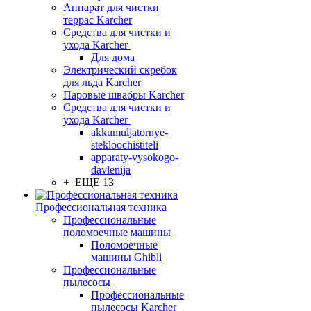
Аппарат для чистки
террас Karcher
Средства для чистки и
ухода Karcher
Для дома
Электрический скребок
для льда Karcher
Паровые швабры Karcher
Средства для чистки и
ухода Karcher
akkumuljatornye-
stekloochistiteli
apparaty-vysokogo-
davlenija
+ ЕЩЕ 13
Профессиональная техника
Профессиональные
поломоечные машины
Поломоечные
машины Ghibli
Профессиональные
пылесосы
Профессиональные
пылесосы Karcher