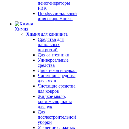
пеногенераторы
FBK
Профессиональный
инвентарь Horeca
Химия
Химия для клининга
Средства для
напольных
покрытий
Для сантехники
Универсальные
средства
Для стекол и зеркал
Чистящие средства
для кухни
Чистящие средства
для ковров
Жидкое мыло,
крем-мыло, паста
для рук
Для
послестроительной
уборки
Удаление сложных