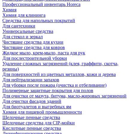
Профессиональный инвентарь Horeca
Химия
Химия для клининга
Средства для напольных покрытий
Для сантехники
Универсальные средства
Для стекол и зеркал
Чистящие средства для кухни
Чистящие средства для ковров
Жидкое мыло, крем-мыло, паста для рук
Для послестроительной уборки
Удаление сложных загрязнений (клея, граффити, скотча,
резины)
Для поверхностей из цветных металлов, кожи и дерева
Для нейтрализации запахов
Для уборки после пожара (очистка и отбеливание)
Полимерные защитные покрытия для полов
Для очистки от мазута, битума, масло-жировых загрязнений
Для очистки фасадов зданий
Для биотуалетов и выгребных ям
Химия для пищевой промышленности
Щелочные пенные средства
Щелочные средства для CIP-мойки
Кислотные пенные средства
Дезинфицирующие средства