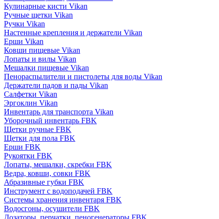
Кулинарные кисти Vikan
Ручные щетки Vikan
Ручки Vikan
Настенные крепления и держатели Vikan
Ерши Vikan
Ковши пищевые Vikan
Лопаты и вилы Vikan
Мешалки пищевые Vikan
Пенораспылители и пистолеты для воды Vikan
Держатели падов и пады Vikan
Салфетки Vikan
Эргоклин Vikan
Инвентарь для транспорта Vikan
Уборочный инвентарь FBK
Щетки ручные FBK
Щетки для пола FBK
Ерши FBK
Рукоятки FBK
Лопаты, мешалки, скребки FBK
Ведра, ковши, совки FBK
Абразивные губки FBK
Инструмент с водоподачей FBK
Системы хранения инвентаря FBK
Водосгоны, осушители FBK
Дозаторы, перчатки, пеногенераторы FBK