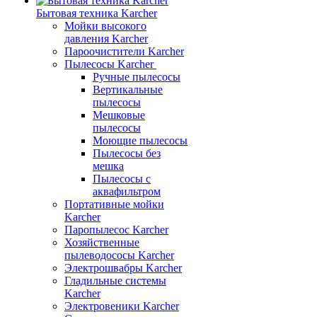
Бытовая техника Karcher
Мойки высокого
давления Karcher
Пароочистители Karcher
Пылесосы Karcher
Ручные пылесосы
Вертикальные
пылесосы
Мешковые
пылесосы
Моющие пылесосы
Пылесосы без
мешка
Пылесосы с
аквафильтром
Портативные мойки
Karcher
Паропылесос Karcher
Хозяйственные
пылеводососы Karcher
Электрошвабры Karcher
Гладильные системы
Karcher
Электровеники Karcher