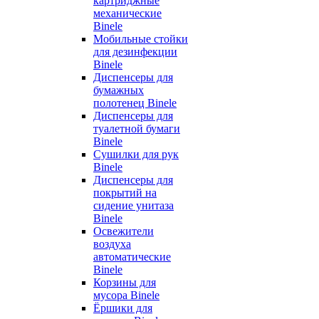
картриджные
механические
Binele
Мобильные стойки
для дезинфекции
Binele
Диспенсеры для
бумажных
полотенец Binele
Диспенсеры для
туалетной бумаги
Binele
Сушилки для рук
Binele
Диспенсеры для
покрытий на
сидение унитаза
Binele
Освежители
воздуха
автоматические
Binele
Корзины для
мусора Binele
Ёршики для