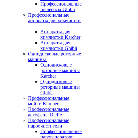
Профессиональные
пылесосы Ghibli
Профессиональные
аппараты для химчистки
Аппараты для
химчистки Karcher
Аппараты для
химчистки Ghibli
Однодисковые роторные
машины
Однодисковые
роторные машины
Karcher
Однодисковые
роторные машины
Ghibli
Профессиональные
мойки Karcher
Профессиональные
автофены Bieffe
Профессиональные
пароочистители
Профессиональные
парогенераторы