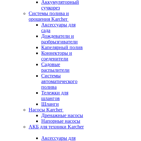
Аккумуляторный
сучкорез
Системы полива и
орошения Karcher
Аксессуары для
сада
Дождеватели и
разбрызгиватели
Капелярный полив
Коннекторы и
соеденители
Садовые
распылители
Системы
автоматического
полива
Тележки для
шлангов
Шланги
Насосы Karcher
Дренажные насосы
Напорные насосы
АКБ для техники Karcher
Аксессуары для