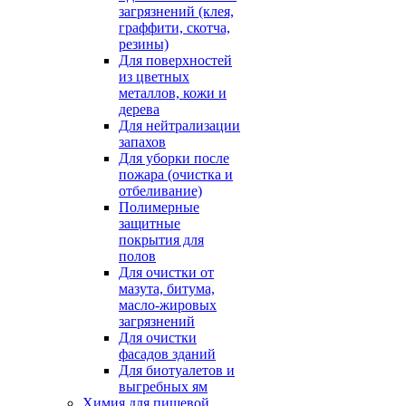
загрязнений (клея,
граффити, скотча,
резины)
Для поверхностей
из цветных
металлов, кожи и
дерева
Для нейтрализации
запахов
Для уборки после
пожара (очистка и
отбеливание)
Полимерные
защитные
покрытия для
полов
Для очистки от
мазута, битума,
масло-жировых
загрязнений
Для очистки
фасадов зданий
Для биотуалетов и
выгребных ям
Химия для пищевой