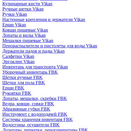
Кулинарные кисти Vikan
Ручные щетки Vikan
Ручки Vikan
Настенные крепления и держатели Vikan
Ерши Vikan
Ковши пищевые Vikan
Лопаты и вилы Vikan
Мешалки пищевые Vikan
Пенораспылители и пистолеты для воды Vikan
Держатели падов и пады Vikan
Салфетки Vikan
Эргоклин Vikan
Инвентарь для транспорта Vikan
Уборочный инвентарь FBK
Щетки ручные FBK
Щетки для пола FBK
Ерши FBK
Рукоятки FBK
Лопаты, мешалки, скребки FBK
Ведра, ковши, совки FBK
Абразивные губки FBK
Инструмент с водоподачей FBK
Системы хранения инвентаря FBK
Водосгоны, осушители FBK
Дозаторы, перчатки, пеногенераторы FBK