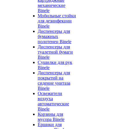
картриджные
механические
Binele
Мобильные стойки
для дезинфекции
Binele
Диспенсеры для
бумажных
полотенец Binele
Диспенсеры для
туалетной бумаги
Binele
Сушилки для рук
Binele
Диспенсеры для
покрытий на
сидение унитаза
Binele
Освежители
воздуха
автоматические
Binele
Корзины для
мусора Binele
Ёршики для