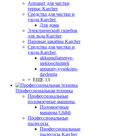
Аппарат для чистки
террас Karcher
Средства для чистки и
ухода Karcher
Для дома
Электрический скребок
для льда Karcher
Паровые швабры Karcher
Средства для чистки и
ухода Karcher
akkumuljatornye-
stekloochistiteli
apparaty-vysokogo-
davlenija
+ ЕЩЕ 13
Профессиональная техника
Профессиональные
поломоечные машины
Поломоечные
машины Ghibli
Профессиональные
пылесосы
Профессиональные
пылесосы Karcher