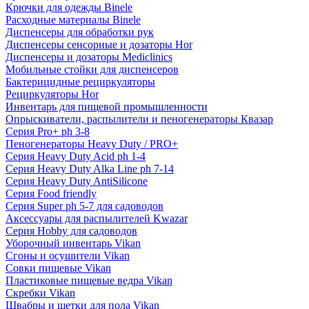
Крючки для одежды Binele
Расходные материалы Binele
Диспенсеры для обработки рук
Диспенсеры сенсорные и дозаторы Hor
Диспенсеры и дозаторы Mediclinics
Мобильные стойки для диспенсеров
Бактерицидные рециркуляторы
Рециркуляторы Hor
Инвентарь для пищевой промышленности
Опрыскиватели, распылители и пеногенераторы Квазар
Серия Pro+ ph 3-8
Пеногенераторы Heavy Duty / PRO+
Серия Heavy Duty Acid ph 1-4
Серия Heavy Duty Alka Line ph 7-14
Серия Heavy Duty AntiSilicone
Серия Food friendly
Серия Super ph 5-7 для садоводов
Аксессуары для распылителей Kwazar
Серия Hobby для садоводов
Уборочный инвентарь Vikan
Сгоны и осушители Vikan
Совки пищевые Vikan
Пластиковые пищевые ведра Vikan
Скребки Vikan
Швабры и щетки для пола Vikan