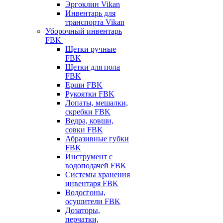
Эргоклин Vikan
Инвентарь для
транспорта Vikan
Уборочный инвентарь
FBK
Щетки ручные
FBK
Щетки для пола
FBK
Ерши FBK
Рукоятки FBK
Лопаты, мешалки,
скребки FBK
Ведра, ковши,
совки FBK
Абразивные губки
FBK
Инструмент с
водоподачей FBK
Системы хранения
инвентаря FBK
Водосгоны,
осушители FBK
Дозаторы,
перчатки,