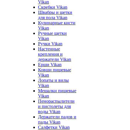
Vikan
Скребки Vikan
Швабры и щетки
для пола Vikan
Кулинарные кисти
Vikan
Ручные щетки
Vikan
Ручки Vikan
Настенные
крепления и
держатели Vikan
Ерши Vikan
Ковши пищевые
Vikan
Лопаты и вилы
Vikan
Мешалки пищевые
Vikan
Пенораспылители
и пистолеты для
воды Vikan
Держатели падов и
пады Vikan
Салфетки Vikan