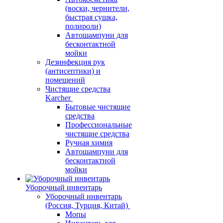
(воски, чернители,
быстрая сушка,
полироли)
Автошампуни для
бесконтактной
мойки
Дезинфекция рук
(антисептики) и
помещений
Чистящие средства
Karcher
Бытовые чистящие
средства
Профессиональные
чистящие средства
Ручная химия
Автошампуни для
бесконтактной
мойки
Уборочный инвентарь
Уборочный инвентарь
(Россия, Турция, Китай)
Мопы