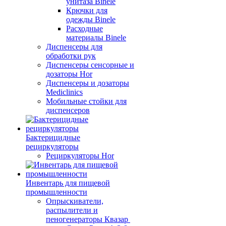
унитаза Binele
Крючки для
одежды Binele
Расходные
материалы Binele
Диспенсеры для
обработки рук
Диспенсеры сенсорные и
дозаторы Hor
Диспенсеры и дозаторы
Mediclinics
Мобильные стойки для
диспенсеров
Бактерицидные
рециркуляторы
Рециркуляторы Hor
Инвентарь для пищевой
промышленности
Опрыскиватели,
распылители и
пеногенераторы Квазар