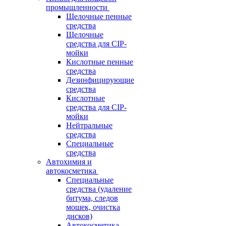
промышленности
Щелочные пенные
средства
Щелочные
средства для CIP-
мойки
Кислотные пенные
средства
Дезинфицирующие
средства
Кислотные
средства для CIP-
мойки
Нейтральные
средства
Специальные
средства
Автохимия и
автокосметика
Специальные
средства (удаление
битума, следов
мошек, очистка
дисков)
Автокосметика