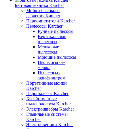
Бытовая техника Karcher
Мойки высокого
давления Karcher
Пароочистители Karcher
Пылесосы Karcher
Ручные пылесосы
Вертикальные
пылесосы
Мешковые
пылесосы
Моющие пылесосы
Пылесосы без
мешка
Пылесосы с
аквафильтром
Портативные мойки
Karcher
Паропылесос Karcher
Хозяйственные
пылеводососы Karcher
Электрошвабры Karcher
Гладильные системы
Karcher
Электровеники Karcher