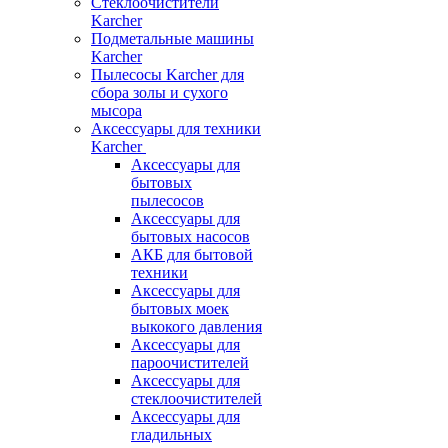
Стеклоочистители
Karcher
Подметальные машины
Karcher
Пылесосы Karcher для
сбора золы и сухого
мысора
Аксессуары для техники
Karcher
Аксессуары для
бытовых
пылесосов
Аксессуары для
бытовых насосов
АКБ для бытовой
техники
Аксессуары для
бытовых моек
выкокого давления
Аксессуары для
пароочистителей
Аксессуары для
стеклоочистителей
Аксессуары для
гладильных