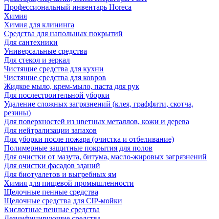
Профессиональный инвентарь Horeca
Химия
Химия для клининга
Средства для напольных покрытий
Для сантехники
Универсальные средства
Для стекол и зеркал
Чистящие средства для кухни
Чистящие средства для ковров
Жидкое мыло, крем-мыло, паста для рук
Для послестроительной уборки
Удаление сложных загрязнений (клея, граффити, скотча,
резины)
Для поверхностей из цветных металлов, кожи и дерева
Для нейтрализации запахов
Для уборки после пожара (очистка и отбеливание)
Полимерные защитные покрытия для полов
Для очистки от мазута, битума, масло-жировых загрязнений
Для очистки фасадов зданий
Для биотуалетов и выгребных ям
Химия для пищевой промышленности
Щелочные пенные средства
Щелочные средства для CIP-мойки
Кислотные пенные средства
Дезинфицирующие средства