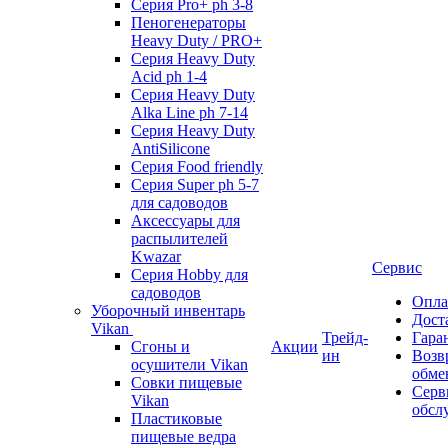
Серия Pro+ ph 3-8
Пеногенераторы
Heavy Duty / PRO+
Серия Heavy Duty
Acid ph 1-4
Серия Heavy Duty
Alka Line ph 7-14
Серия Heavy Duty
AntiSilicone
Серия Food friendly
Серия Super ph 5-7
для садоводов
Аксессуары для
распылителей
Kwazar
Сервис
Серия Hobby для
садоводов
Опла
Уборочный инвентарь
Дост
Vikan
Трейд-
Гара
Сгоны и
Акции
ин
Возв
осушители Vikan
обме
Совки пищевые
Серв
Vikan
обсл
Пластиковые
пищевые ведра