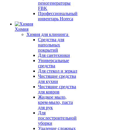
пеногенераторы
FBK
Профессиональный
инвентарь Horeca
Химия
Химия для клининга
Средства для
напольных
покрытий
Для сантехники
Универсальные
средства
Для стекол и зеркал
Чистящие средства
для кухни
Чистящие средства
для ковров
Жидкое мыло,
крем-мыло, паста
для рук
Для
послестроительной
уборки
Удаление сложных