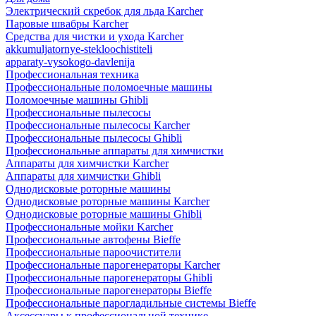
Электрический скребок для льда Karcher
Паровые швабры Karcher
Средства для чистки и ухода Karcher
akkumuljatornye-stekloochistiteli
apparaty-vysokogo-davlenija
Профессиональная техника
Профессиональные поломоечные машины
Поломоечные машины Ghibli
Профессиональные пылесосы
Профессиональные пылесосы Karcher
Профессиональные пылесосы Ghibli
Профессиональные аппараты для химчистки
Аппараты для химчистки Karcher
Аппараты для химчистки Ghibli
Однодисковые роторные машины
Однодисковые роторные машины Karcher
Однодисковые роторные машины Ghibli
Профессиональные мойки Karcher
Профессиональные автофены Bieffe
Профессиональные пароочистители
Профессиональные парогенераторы Karcher
Профессиональные парогенераторы Ghibli
Профессиональные парогенераторы Bieffe
Профессиональные парогладильные системы Bieffe
Аксессуары к профессиональной технике