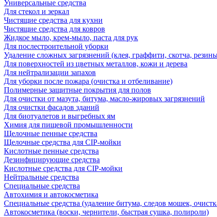
Универсальные средства
Для стекол и зеркал
Чистящие средства для кухни
Чистящие средства для ковров
Жидкое мыло, крем-мыло, паста для рук
Для послестроительной уборки
Удаление сложных загрязнений (клея, граффити, скотча, резины
Для поверхностей из цветных металлов, кожи и дерева
Для нейтрализации запахов
Для уборки после пожара (очистка и отбеливание)
Полимерные защитные покрытия для полов
Для очистки от мазута, битума, масло-жировых загрязнений
Для очистки фасадов зданий
Для биотуалетов и выгребных ям
Химия для пищевой промышленности
Щелочные пенные средства
Щелочные средства для CIP-мойки
Кислотные пенные средства
Дезинфицирующие средства
Кислотные средства для CIP-мойки
Нейтральные средства
Специальные средства
Автохимия и автокосметика
Специальные средства (удаление битума, следов мошек, очистк
Автокосметика (воски, чернители, быстрая сушка, полироли)