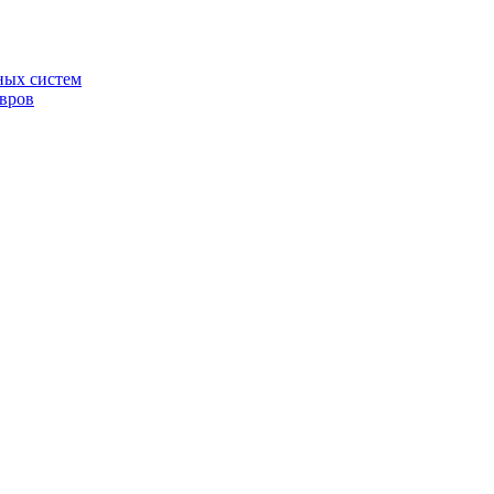
ных систем
овров