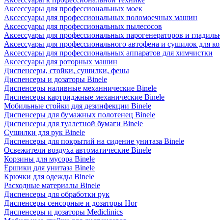
Аксессуары для профессиональных моек
Аксессуары для профессиональных поломоечных машин
Аксессуары для профессиональных пылесосов
Аксессуары для профессиональных парогенераторов и гладиль
Аксессуары для профессионального автофена и сушилок для к
Аксессуары для профессиональных аппаратов для химчистки
Аксессуары для роторных машин
Диспенсеры, стойки, сушилки, фены
Диспенсеры и дозаторы Binele
Диспенсеры наливные механнические Binele
Диспенсеры картриджные механические Binele
Мобильные стойки для дезинфекции Binele
Диспенсеры для бумажных полотенец Binele
Диспенсеры для туалетной бумаги Binele
Сушилки для рук Binele
Диспенсеры для покрытий на сидение унитаза Binele
Освежители воздуха автоматические Binele
Корзины для мусора Binele
Ёршики для унитаза Binele
Крючки для одежды Binele
Расходные материалы Binele
Диспенсеры для обработки рук
Диспенсеры сенсорные и дозаторы Hor
Диспенсеры и дозаторы Mediclinics