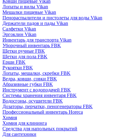
Ковши пищевые Vikan
Лопаты и вилы Vikan
Мешалки пищевые Vikan
Пенораспылители и пистолеты для воды Vikan
Держатели падов и пады Vikan
Салфетки Vikan
Эргоклин Vikan
Инвентарь для транспорта Vikan
Уборочный инвентарь FBK
Щетки ручные FBK
Щетки для пола FBK
Ерши FBK
Рукоятки FBK
Лопаты, мешалки, скребки FBK
Ведра, ковши, совки FBK
Абразивные губки FBK
Инструмент с водоподачей FBK
Системы хранения инвентаря FBK
Водосгоны, осушители FBK
Дозаторы, перчатки, пеногенераторы FBK
Профессиональный инвентарь Horeca
Химия
Химия для клининга
Средства для напольных покрытий
Для сантехники