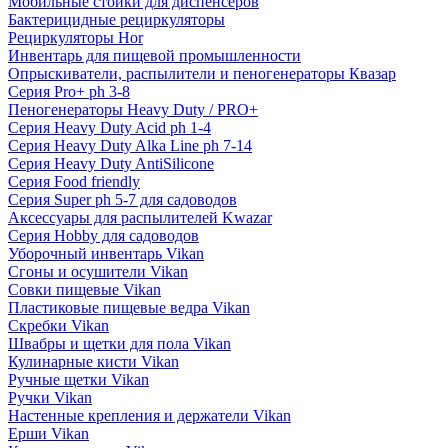
Мобильные стойки для диспенсеров
Бактерицидные рециркуляторы
Рециркуляторы Hor
Инвентарь для пищевой промышленности
Опрыскиватели, распылители и пеногенераторы Квазар
Серия Pro+ ph 3-8
Пеногенераторы Heavy Duty / PRO+
Серия Heavy Duty Acid ph 1-4
Серия Heavy Duty Alka Line ph 7-14
Серия Heavy Duty AntiSilicone
Серия Food friendly
Серия Super ph 5-7 для садоводов
Аксессуары для распылителей Kwazar
Серия Hobby для садоводов
Уборочный инвентарь Vikan
Сгоны и осушители Vikan
Совки пищевые Vikan
Пластиковые пищевые ведра Vikan
Скребки Vikan
Швабры и щетки для пола Vikan
Кулинарные кисти Vikan
Ручные щетки Vikan
Ручки Vikan
Настенные крепления и держатели Vikan
Ерши Vikan