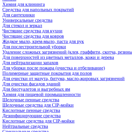
Химия для клининга
Средства для напольных покрытий
Для сантехники
Универсальные средства
Для стекол и зеркал
Чистящие средства для кухни
Чистящие средства для ковров
Жидкое мыло, крем-мыло, паста для рук
Для послестроительной уборки
Удаление сложных загрязнений (клея, граффити, скотча, резины
Для поверхностей из цветных металлов, кожи и дерева
Для нейтрализации запахов
Для уборки после пожара (очистка и отбеливание)
Полимерные защитные покрытия для полов
Для очистки от мазута, битума, масло-жировых загрязнений
Для очистки фасадов зданий
Для биотуалетов и выгребных ям
Химия для пищевой промышленности
Щелочные пенные средства
Щелочные средства для CIP-мойки
Кислотные пенные средства
Дезинфицирующие средства
Кислотные средства для CIP-мойки
Нейтральные средства
Специальные средства