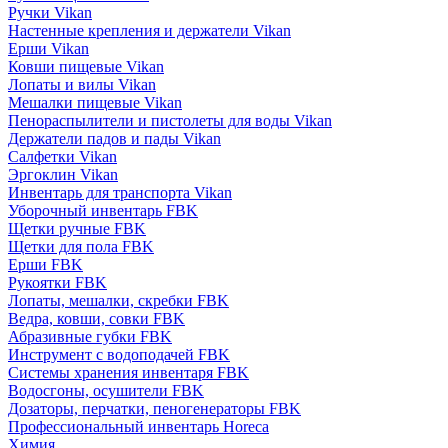
Ручки Vikan
Настенные крепления и держатели Vikan
Ерши Vikan
Ковши пищевые Vikan
Лопаты и вилы Vikan
Мешалки пищевые Vikan
Пенораспылители и пистолеты для воды Vikan
Держатели падов и пады Vikan
Салфетки Vikan
Эргоклин Vikan
Инвентарь для транспорта Vikan
Уборочный инвентарь FBK
Щетки ручные FBK
Щетки для пола FBK
Ерши FBK
Рукоятки FBK
Лопаты, мешалки, скребки FBK
Ведра, ковши, совки FBK
Абразивные губки FBK
Инструмент с водоподачей FBK
Системы хранения инвентаря FBK
Водосгоны, осушители FBK
Дозаторы, перчатки, пеногенераторы FBK
Профессиональный инвентарь Horeca
Химия