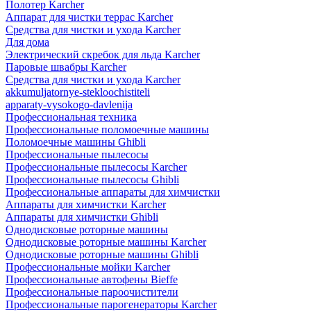
Полотер Karcher
Аппарат для чистки террас Karcher
Средства для чистки и ухода Karcher
Для дома
Электрический скребок для льда Karcher
Паровые швабры Karcher
Средства для чистки и ухода Karcher
akkumuljatornye-stekloochistiteli
apparaty-vysokogo-davlenija
Профессиональная техника
Профессиональные поломоечные машины
Поломоечные машины Ghibli
Профессиональные пылесосы
Профессиональные пылесосы Karcher
Профессиональные пылесосы Ghibli
Профессиональные аппараты для химчистки
Аппараты для химчистки Karcher
Аппараты для химчистки Ghibli
Однодисковые роторные машины
Однодисковые роторные машины Karcher
Однодисковые роторные машины Ghibli
Профессиональные мойки Karcher
Профессиональные автофены Bieffe
Профессиональные пароочистители
Профессиональные парогенераторы Karcher