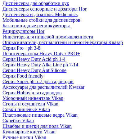
Диспенсеры для обработки рук
Диспенсеры сенсорные и дозаторы Hor
Диспенсеры и дозаторы Mediclinics
Мобильные стойки для диспенсеров
Бактерицидные рециркуляторы
Рециркуляторы Hor
Инвентарь для пищевой промышленности
Опрыскиватели, распылители и пеногенераторы Квазар
Серия Pro+ ph 3-8
Пеногенераторы Heavy Duty / PRO+
Серия Heavy Duty Acid ph 1-4
Серия Heavy Duty Alka Line ph 7-14
Серия Heavy Duty AntiSilicone
Серия Food friendly
Серия Super ph 5-7 для садоводов
Аксессуары для распылителей Kwazar
Серия Hobby для садоводов
Уборочный инвентарь Vikan
Сгоны и осушители Vikan
Совки пищевые Vikan
Пластиковые пищевые ведра Vikan
Скребки Vikan
Швабры и щетки для пола Vikan
Кулинарные кисти Vikan
Ручные щетки Vikan