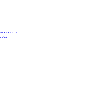
ных систем
овров