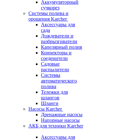
Аккумуляторный
сучкорез
Системы полива и
орошения Karcher
Аксессуары для
сада
Дождеватели и
разбрызгиватели
Капелярный полив
Коннекторы и
соеденители
Садовые
распылители
Системы
автоматического
полива
Тележки для
шлангов
Шланги
Насосы Karcher
Дренажные насосы
Напорные насосы
АКБ для техники Karcher
Аксессуары для