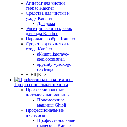
Аппарат для чистки
террас Karcher
Средства для чистки и
ухода Karcher
Для дома
Электрический скребок
для льда Karcher
Паровые швабры Karcher
Средства для чистки и
ухода Karcher
akkumuljatornye-
stekloochistiteli
apparaty-vysokogo-
davlenija
+ ЕЩЕ 13
Профессиональная техника
Профессиональные
поломоечные машины
Поломоечные
машины Ghibli
Профессиональные
пылесосы
Профессиональные
пылесосы Karcher