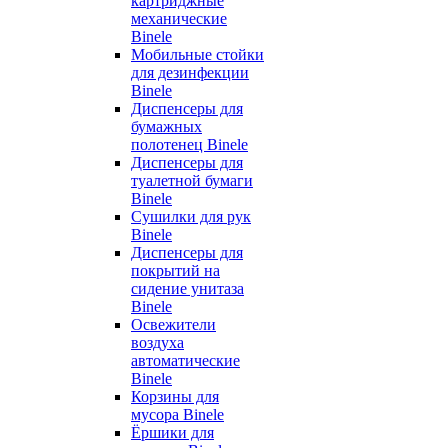
картриджные
механические
Binele
Мобильные стойки
для дезинфекции
Binele
Диспенсеры для
бумажных
полотенец Binele
Диспенсеры для
туалетной бумаги
Binele
Сушилки для рук
Binele
Диспенсеры для
покрытий на
сидение унитаза
Binele
Освежители
воздуха
автоматические
Binele
Корзины для
мусора Binele
Ёршики для