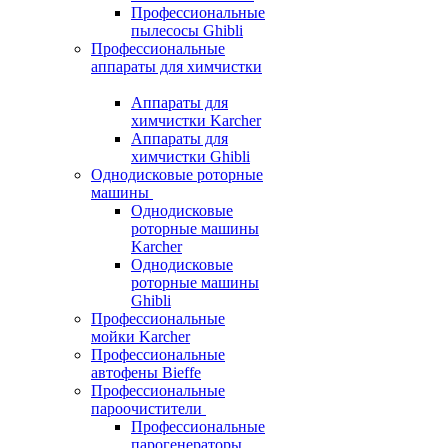
Профессиональные
пылесосы Ghibli
Профессиональные
аппараты для химчистки
Аппараты для
химчистки Karcher
Аппараты для
химчистки Ghibli
Однодисковые роторные
машины
Однодисковые
роторные машины
Karcher
Однодисковые
роторные машины
Ghibli
Профессиональные
мойки Karcher
Профессиональные
автофены Bieffe
Профессиональные
пароочистители
Профессиональные
парогенераторы