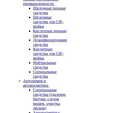
промышленности
Щелочные пенные
средства
Щелочные
средства для CIP-
мойки
Кислотные пенные
средства
Дезинфицирующие
средства
Кислотные
средства для CIP-
мойки
Нейтральные
средства
Специальные
средства
Автохимия и
автокосметика
Специальные
средства (удаление
битума, следов
мошек, очистка
дисков)
Автокосметика