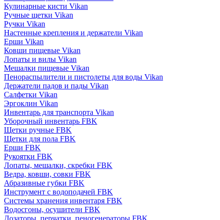
Кулинарные кисти Vikan
Ручные щетки Vikan
Ручки Vikan
Настенные крепления и держатели Vikan
Ерши Vikan
Ковши пищевые Vikan
Лопаты и вилы Vikan
Мешалки пищевые Vikan
Пенораспылители и пистолеты для воды Vikan
Держатели падов и пады Vikan
Салфетки Vikan
Эргоклин Vikan
Инвентарь для транспорта Vikan
Уборочный инвентарь FBK
Щетки ручные FBK
Щетки для пола FBK
Ерши FBK
Рукоятки FBK
Лопаты, мешалки, скребки FBK
Ведра, ковши, совки FBK
Абразивные губки FBK
Инструмент с водоподачей FBK
Системы хранения инвентаря FBK
Водосгоны, осушители FBK
Дозаторы, перчатки, пеногенераторы FBK