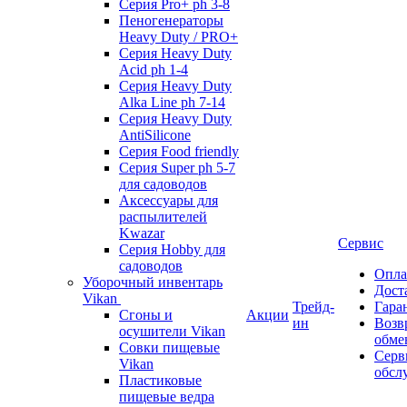
Серия Pro+ ph 3-8
Пеногенераторы
Heavy Duty / PRO+
Серия Heavy Duty
Acid ph 1-4
Серия Heavy Duty
Alka Line ph 7-14
Серия Heavy Duty
AntiSilicone
Серия Food friendly
Серия Super ph 5-7
для садоводов
Аксессуары для
распылителей
Kwazar
Сервис
Серия Hobby для
садоводов
Опла
Уборочный инвентарь
Дост
Vikan
Трейд-
Гара
Сгоны и
Акции
ин
Возв
осушители Vikan
обме
Совки пищевые
Серв
Vikan
обсл
Пластиковые
пищевые ведра