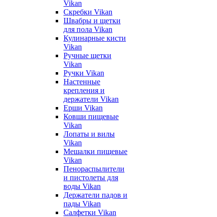
Vikan
Скребки Vikan
Швабры и щетки
для пола Vikan
Кулинарные кисти
Vikan
Ручные щетки
Vikan
Ручки Vikan
Настенные
крепления и
держатели Vikan
Ерши Vikan
Ковши пищевые
Vikan
Лопаты и вилы
Vikan
Мешалки пищевые
Vikan
Пенораспылители
и пистолеты для
воды Vikan
Держатели падов и
пады Vikan
Салфетки Vikan