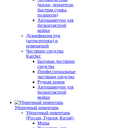
(воски, чернители,
быстрая сушка,
полироли)
Автошампуни для
бесконтактной
мойки
Дезинфекция рук
(антисептики) и
помещений
Чистящие средства
Karcher
Бытовые чистящие
средства
Профессиональные
чистящие средства
Ручная химия
Автошампуни для
бесконтактной
мойки
Уборочный инвентарь
Уборочный инвентарь
(Россия, Турция, Китай)
Мопы