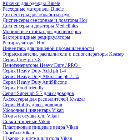
Крючки для одежды Binele
Расходные материалы Binele
Диспенсеры для обработки рук
Диспенсеры сенсорные и дозаторы Hor
Диспенсеры и дозаторы Mediclinics
Мобильные стойки для диспенсеров
Бактерицидные рециркуляторы
Рециркуляторы Hor
Инвентарь для пищевой промышленности
Опрыскиватели, распылители и пеногенераторы Квазар
Серия Pro+ ph 3-8
Пеногенераторы Heavy Duty / PRO+
Серия Heavy Duty Acid ph 1-4
Серия Heavy Duty Alka Line ph 7-14
Серия Heavy Duty AntiSilicone
Серия Food friendly
Серия Super ph 5-7 для садоводов
Аксессуары для распылителей Kwazar
Серия Hobby для садоводов
Уборочный инвентарь Vikan
Сгоны и осушители Vikan
Совки пищевые Vikan
Пластиковые пищевые ведра Vikan
Скребки Vikan
Швабры и щетки для пола Vikan