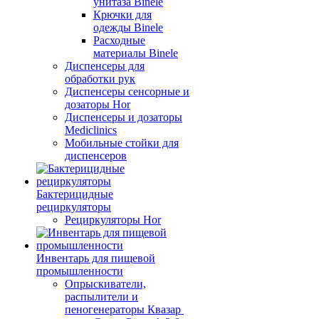
унитаза Binele
Крючки для
одежды Binele
Расходные
материалы Binele
Диспенсеры для
обработки рук
Диспенсеры сенсорные и
дозаторы Hor
Диспенсеры и дозаторы
Mediclinics
Мобильные стойки для
диспенсеров
Бактерицидные
рециркуляторы
Рециркуляторы Hor
Инвентарь для пищевой
промышленности
Опрыскиватели,
распылители и
пеногенераторы Квазар