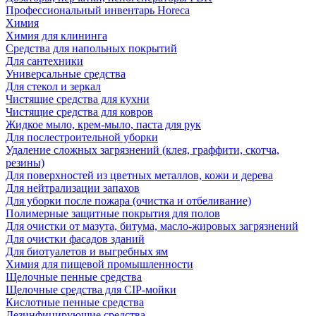
Профессиональный инвентарь Horeca
Химия
Химия для клининга
Средства для напольных покрытий
Для сантехники
Универсальные средства
Для стекол и зеркал
Чистящие средства для кухни
Чистящие средства для ковров
Жидкое мыло, крем-мыло, паста для рук
Для послестроительной уборки
Удаление сложных загрязнений (клея, граффити, скотча,
резины)
Для поверхностей из цветных металлов, кожи и дерева
Для нейтрализации запахов
Для уборки после пожара (очистка и отбеливание)
Полимерные защитные покрытия для полов
Для очистки от мазута, битума, масло-жировых загрязнений
Для очистки фасадов зданий
Для биотуалетов и выгребных ям
Химия для пищевой промышленности
Щелочные пенные средства
Щелочные средства для CIP-мойки
Кислотные пенные средства
Дезинфицирующие средства