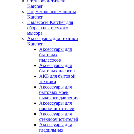
Стеклоочистители
Karcher
Подметальные машины
Karcher
Пылесосы Karcher для
сбора золы и сухого
мысора
Аксессуары для техники
Karcher
Аксессуары для
бытовых
пылесосов
Аксессуары для
бытовых насосов
АКБ для бытовой
техники
Аксессуары для
бытовых моек
выкокого давления
Аксессуары для
пароочистителей
Аксессуары для
стеклоочистителей
Аксессуары для
гладильных