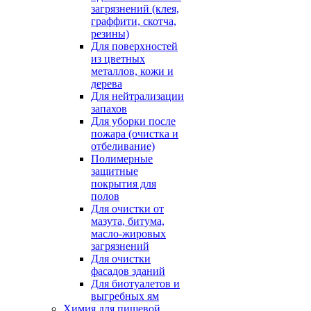
загрязнений (клея,
граффити, скотча,
резины)
Для поверхностей
из цветных
металлов, кожи и
дерева
Для нейтрализации
запахов
Для уборки после
пожара (очистка и
отбеливание)
Полимерные
защитные
покрытия для
полов
Для очистки от
мазута, битума,
масло-жировых
загрязнений
Для очистки
фасадов зданий
Для биотуалетов и
выгребных ям
Химия для пищевой