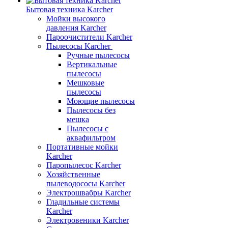
Бытовая техника Karcher
Мойки высокого
давления Karcher
Пароочистители Karcher
Пылесосы Karcher
Ручные пылесосы
Вертикальные
пылесосы
Мешковые
пылесосы
Моющие пылесосы
Пылесосы без
мешка
Пылесосы с
аквафильтром
Портативные мойки
Karcher
Паропылесос Karcher
Хозяйственные
пылеводососы Karcher
Электрошвабры Karcher
Гладильные системы
Karcher
Электровеники Karcher