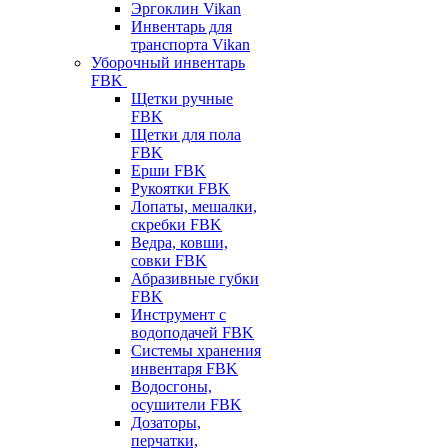
Эргоклин Vikan
Инвентарь для
транспорта Vikan
Уборочный инвентарь
FBK
Щетки ручные
FBK
Щетки для пола
FBK
Ерши FBK
Рукоятки FBK
Лопаты, мешалки,
скребки FBK
Ведра, ковши,
совки FBK
Абразивные губки
FBK
Инструмент с
водоподачей FBK
Системы хранения
инвентаря FBK
Водосгоны,
осушители FBK
Дозаторы,
перчатки,