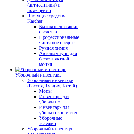
(антисептики) и
помещений
Чистящие средства
Karcher
Бытовые чистящие
средства
Профессиональные
чистящие средства
Ручная химия
Автошампуни для
бесконтактной
мойки
Уборочный инвентарь
Уборочный инвентарь
(Россия, Турция, Китай)
Мопы
Инвентарь для
уборки пола
Инвентарь для
уборки окон и стен
Уборочные
тележки
Уборочный инвентарь