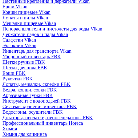
Настенные крепления и держатели Vikan
Ерши Vikan
Ковши пищевые Vikan
Лопаты и вилы Vikan
Мешалки пищевые Vikan
Пенораспылители и пистолеты для воды Vikan
Держатели падов и пады Vikan
Салфетки Vikan
Эргоклин Vikan
Инвентарь для транспорта Vikan
Уборочный инвентарь FBK
Щетки ручные FBK
Щетки для пола FBK
Ерши FBK
Рукоятки FBK
Лопаты, мешалки, скребки FBK
Ведра, ковши, совки FBK
Абразивные губки FBK
Инструмент с водоподачей FBK
Системы хранения инвентаря FBK
Водосгоны, осушители FBK
Дозаторы, перчатки, пеногенераторы FBK
Профессиональный инвентарь Horeca
Химия
Химия для клининга