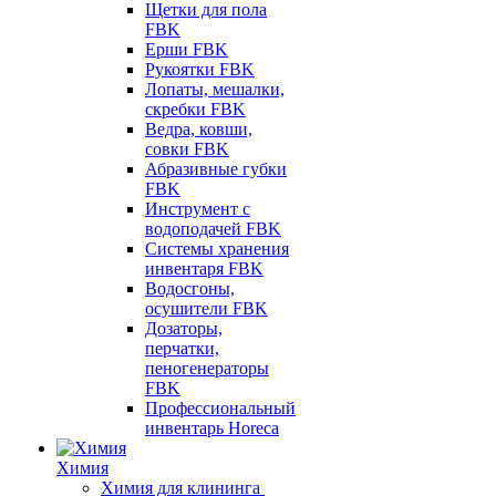
Щетки для пола
FBK
Ерши FBK
Рукоятки FBK
Лопаты, мешалки,
скребки FBK
Ведра, ковши,
совки FBK
Абразивные губки
FBK
Инструмент с
водоподачей FBK
Системы хранения
инвентаря FBK
Водосгоны,
осушители FBK
Дозаторы,
перчатки,
пеногенераторы
FBK
Профессиональный
инвентарь Horeca
Химия
Химия для клининга