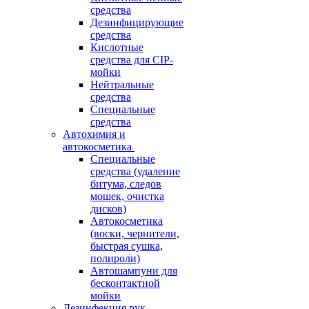
средства
Дезинфицирующие
средства
Кислотные
средства для CIP-
мойки
Нейтральные
средства
Специальные
средства
Автохимия и
автокосметика
Специальные
средства (удаление
битума, следов
мошек, очистка
дисков)
Автокосметика
(воски, чернители,
быстрая сушка,
полироли)
Автошампуни для
бесконтактной
мойки
Дезинфекция рук