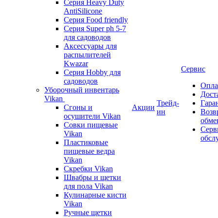
Серия Heavy Duty
AntiSilicone
Серия Food friendly
Серия Super ph 5-7
для садоводов
Аксессуары для
распылителей
Kwazar
Сервис
Серия Hobby для
садоводов
Опла
Уборочный инвентарь
Дост
Vikan
Трейд-
Гара
Сгоны и
Акции
ин
Возв
осушители Vikan
обме
Совки пищевые
Серв
Vikan
обсл
Пластиковые
пищевые ведра
Vikan
Скребки Vikan
Швабры и щетки
для пола Vikan
Кулинарные кисти
Vikan
Ручные щетки