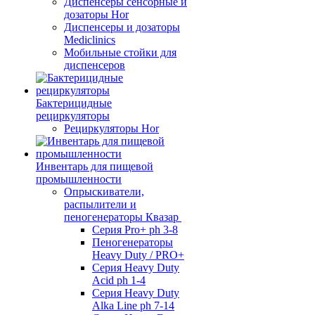
Диспенсеры сенсорные и
дозаторы Hor
Диспенсеры и дозаторы
Mediclinics
Мобильные стойки для
диспенсеров
Бактерицидные
рециркуляторы
Рециркуляторы Hor
Инвентарь для пищевой
промышленности
Опрыскиватели,
распылители и
пеногенераторы Квазар
Серия Pro+ ph 3-8
Пеногенераторы
Heavy Duty / PRO+
Серия Heavy Duty
Acid ph 1-4
Серия Heavy Duty
Alka Line ph 7-14