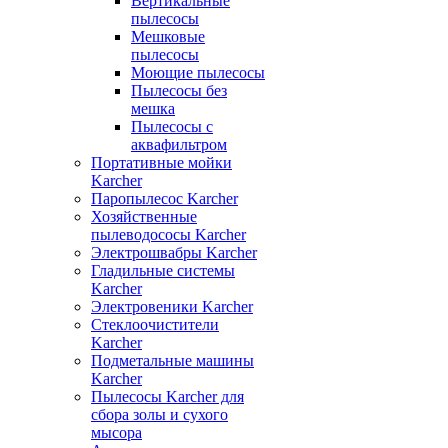
Вертикальные
пылесосы
Мешковые
пылесосы
Моющие пылесосы
Пылесосы без
мешка
Пылесосы с
аквафильтром
Портативные мойки
Karcher
Паропылесос Karcher
Хозяйственные
пылеводососы Karcher
Электрошвабры Karcher
Гладильные системы
Karcher
Электровеники Karcher
Стеклоочистители
Karcher
Подметальные машины
Karcher
Пылесосы Karcher для
сбора золы и сухого
мысора