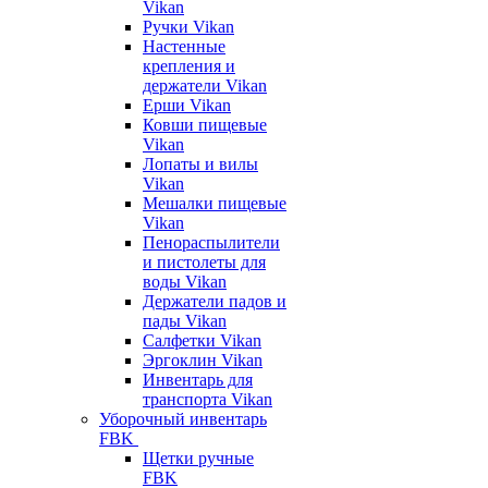
Vikan
Ручки Vikan
Настенные
крепления и
держатели Vikan
Ерши Vikan
Ковши пищевые
Vikan
Лопаты и вилы
Vikan
Мешалки пищевые
Vikan
Пенораспылители
и пистолеты для
воды Vikan
Держатели падов и
пады Vikan
Салфетки Vikan
Эргоклин Vikan
Инвентарь для
транспорта Vikan
Уборочный инвентарь
FBK
Щетки ручные
FBK