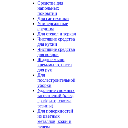
Средства для
напольных
покрытий
Для сантехники
Универсальные
средства
Для стекол и зеркал
Чистящие средства
для кухни
Чистящие средства
для ковров
Жидкое мыло,
крем-мыло, паста
для рук
Для
послестроительной
уборки
Удаление сложных
загрязнений (клея,
граффити, скотча,
резины)
Для поверхностей
из цветных
металлов, кожи и
дерева