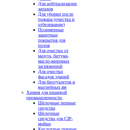
Для нейтрализации
запахов
Для уборки после
пожара (очистка и
отбеливание)
Полимерные
защитные
покрытия для
полов
Для очистки от
мазута, битума,
масло-жировых
загрязнений
Для очистки
фасадов зданий
Для биотуалетов и
выгребных ям
Химия для пищевой
промышленности
Щелочные пенные
средства
Щелочные
средства для CIP-
мойки
Кислотные пенные