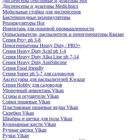
Диспенсеры сенсорные и дозаторы Hor
Диспенсеры и дозаторы Mediclinics
Мобильные стойки для диспенсеров
Бактерицидные рециркуляторы
Рециркуляторы Hor
Инвентарь для пищевой промышленности
Опрыскиватели, распылители и пеногенераторы Квазар
Серия Pro+ ph 3-8
Пеногенераторы Heavy Duty / PRO+
Серия Heavy Duty Acid ph 1-4
Серия Heavy Duty Alka Line ph 7-14
Серия Heavy Duty AntiSilicone
Серия Food friendly
Серия Super ph 5-7 для садоводов
Аксессуары для распылителей Kwazar
Серия Hobby для садоводов
Уборочный инвентарь Vikan
Сгоны и осушители Vikan
Совки пищевые Vikan
Пластиковые пищевые ведра Vikan
Скребки Vikan
Швабры и щетки для пола Vikan
Кулинарные кисти Vikan
Ручные щетки Vikan
Ручки Vikan