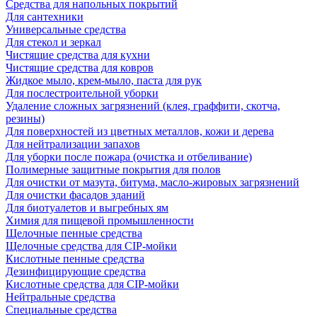
Средства для напольных покрытий
Для сантехники
Универсальные средства
Для стекол и зеркал
Чистящие средства для кухни
Чистящие средства для ковров
Жидкое мыло, крем-мыло, паста для рук
Для послестроительной уборки
Удаление сложных загрязнений (клея, граффити, скотча,
резины)
Для поверхностей из цветных металлов, кожи и дерева
Для нейтрализации запахов
Для уборки после пожара (очистка и отбеливание)
Полимерные защитные покрытия для полов
Для очистки от мазута, битума, масло-жировых загрязнений
Для очистки фасадов зданий
Для биотуалетов и выгребных ям
Химия для пищевой промышленности
Щелочные пенные средства
Щелочные средства для CIP-мойки
Кислотные пенные средства
Дезинфицирующие средства
Кислотные средства для CIP-мойки
Нейтральные средства
Специальные средства