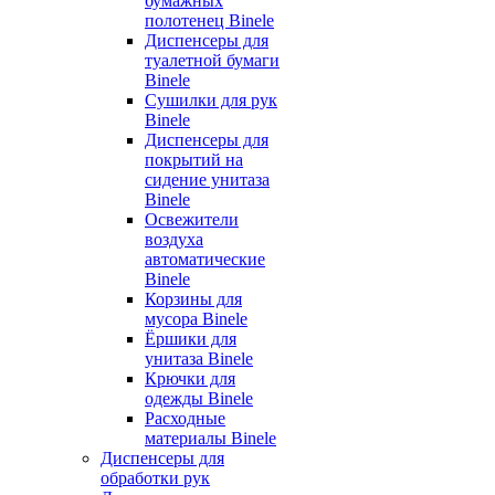
бумажных
полотенец Binele
Диспенсеры для
туалетной бумаги
Binele
Сушилки для рук
Binele
Диспенсеры для
покрытий на
сидение унитаза
Binele
Освежители
воздуха
автоматические
Binele
Корзины для
мусора Binele
Ёршики для
унитаза Binele
Крючки для
одежды Binele
Расходные
материалы Binele
Диспенсеры для
обработки рук