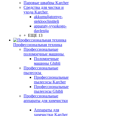
Паровые швабры Karcher
Средства для чистки и
ухода Karcher
akkumuljatornye-
stekloochistiteli
apparaty-vysokogo-
davlenija
+ ЕЩЕ 13
Профессиональная техника
Профессиональные
поломоечные машины
Поломоечные
машины Ghibli
Профессиональные
пылесосы
Профессиональные
пылесосы Karcher
Профессиональные
пылесосы Ghibli
Профессиональные
аппараты для химчистки
Аппараты для
химчистки Karcher