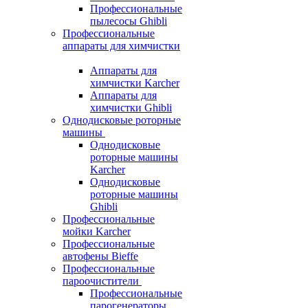
Профессиональные
пылесосы Ghibli
Профессиональные
аппараты для химчистки
Аппараты для
химчистки Karcher
Аппараты для
химчистки Ghibli
Однодисковые роторные
машины
Однодисковые
роторные машины
Karcher
Однодисковые
роторные машины
Ghibli
Профессиональные
мойки Karcher
Профессиональные
автофены Bieffe
Профессиональные
пароочистители
Профессиональные
парогенераторы