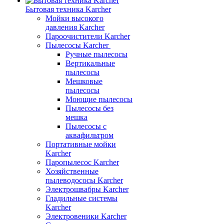
Бытовая техника Karcher
Мойки высокого
давления Karcher
Пароочистители Karcher
Пылесосы Karcher
Ручные пылесосы
Вертикальные
пылесосы
Мешковые
пылесосы
Моющие пылесосы
Пылесосы без
мешка
Пылесосы с
аквафильтром
Портативные мойки
Karcher
Паропылесос Karcher
Хозяйственные
пылеводососы Karcher
Электрошвабры Karcher
Гладильные системы
Karcher
Электровеники Karcher