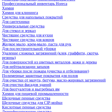
Профессиональный инвентарь Horeca
Химия
Химия для клининга
Средства для напольных покрытий
Для сантехники
Универсальные средства
Для стекол и зеркал
Чистящие средства для кухни
Чистящие средства для ковров
Жидкое мыло, крем-мыло, паста для рук
Для послестроительной уборки
Удаление сложных загрязнений (клея, граффити, скотча,
резины)
Для поверхностей из цветных металлов, кожи и дерева
Для нейтрализации запахов
Для уборки после пожара (очистка и отбеливание)
Полимерные защитные покрытия для полов
Для очистки от мазута, битума, масло-жировых загрязнений
Для очистки фасадов зданий
Для биотуалетов и выгребных ям
Химия для пищевой промышленности
Щелочные пенные средства
Щелочные средства для CIP-мойки
Кислотные пенные средства
Дезинфицирующие средства