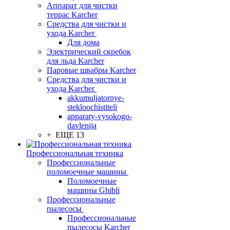
Аппарат для чистки
террас Karcher
Средства для чистки и
ухода Karcher
Для дома
Электрический скребок
для льда Karcher
Паровые швабры Karcher
Средства для чистки и
ухода Karcher
akkumuljatornye-
stekloochistiteli
apparaty-vysokogo-
davlenija
+ ЕЩЕ 13
Профессиональная техника
Профессиональные
поломоечные машины
Поломоечные
машины Ghibli
Профессиональные
пылесосы
Профессиональные
пылесосы Karcher