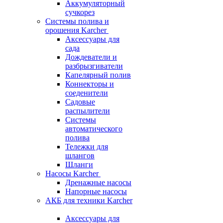
Аккумуляторный
сучкорез
Системы полива и
орошения Karcher
Аксессуары для
сада
Дождеватели и
разбрызгиватели
Капелярный полив
Коннекторы и
соеденители
Садовые
распылители
Системы
автоматического
полива
Тележки для
шлангов
Шланги
Насосы Karcher
Дренажные насосы
Напорные насосы
АКБ для техники Karcher
Аксессуары для