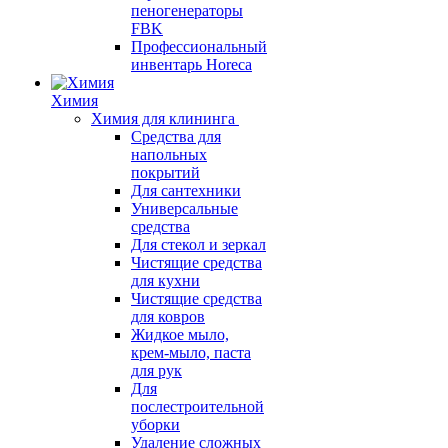
пеногенераторы
FBK
Профессиональный
инвентарь Horeca
Химия
Химия для клининга
Средства для
напольных
покрытий
Для сантехники
Универсальные
средства
Для стекол и зеркал
Чистящие средства
для кухни
Чистящие средства
для ковров
Жидкое мыло,
крем-мыло, паста
для рук
Для
послестроительной
уборки
Удаление сложных