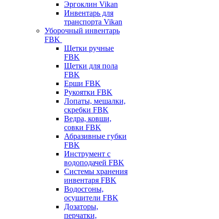
Эргоклин Vikan
Инвентарь для
транспорта Vikan
Уборочный инвентарь
FBK
Щетки ручные
FBK
Щетки для пола
FBK
Ерши FBK
Рукоятки FBK
Лопаты, мешалки,
скребки FBK
Ведра, ковши,
совки FBK
Абразивные губки
FBK
Инструмент с
водоподачей FBK
Системы хранения
инвентаря FBK
Водосгоны,
осушители FBK
Дозаторы,
перчатки,