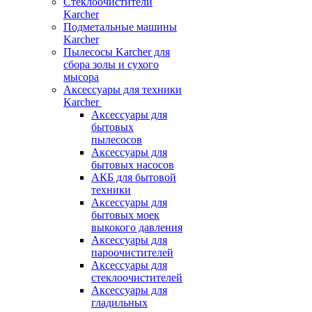
Стеклоочистители
Karcher
Подметальные машины
Karcher
Пылесосы Karcher для
сбора золы и сухого
мысора
Аксессуары для техники
Karcher
Аксессуары для
бытовых
пылесосов
Аксессуары для
бытовых насосов
АКБ для бытовой
техники
Аксессуары для
бытовых моек
выкокого давления
Аксессуары для
пароочистителей
Аксессуары для
стеклоочистителей
Аксессуары для
гладильных