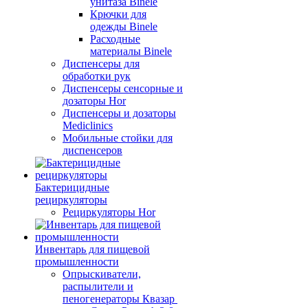
унитаза Binele
Крючки для
одежды Binele
Расходные
материалы Binele
Диспенсеры для
обработки рук
Диспенсеры сенсорные и
дозаторы Hor
Диспенсеры и дозаторы
Mediclinics
Мобильные стойки для
диспенсеров
Бактерицидные
рециркуляторы
Рециркуляторы Hor
Инвентарь для пищевой
промышленности
Опрыскиватели,
распылители и
пеногенераторы Квазар