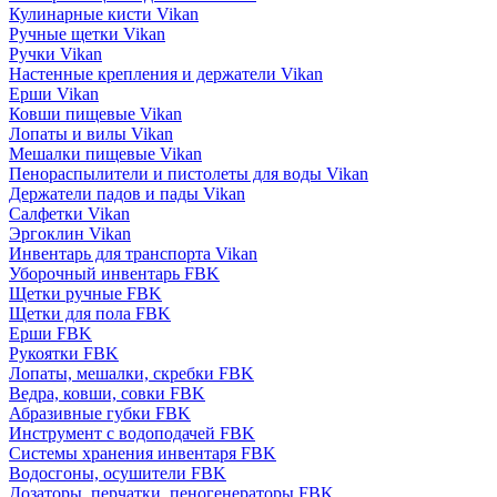
Кулинарные кисти Vikan
Ручные щетки Vikan
Ручки Vikan
Настенные крепления и держатели Vikan
Ерши Vikan
Ковши пищевые Vikan
Лопаты и вилы Vikan
Мешалки пищевые Vikan
Пенораспылители и пистолеты для воды Vikan
Держатели падов и пады Vikan
Салфетки Vikan
Эргоклин Vikan
Инвентарь для транспорта Vikan
Уборочный инвентарь FBK
Щетки ручные FBK
Щетки для пола FBK
Ерши FBK
Рукоятки FBK
Лопаты, мешалки, скребки FBK
Ведра, ковши, совки FBK
Абразивные губки FBK
Инструмент с водоподачей FBK
Системы хранения инвентаря FBK
Водосгоны, осушители FBK
Дозаторы, перчатки, пеногенераторы FBK