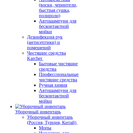
(воски, чернители,
быстрая сушка,
полироли)
Автошампуни для
бесконтактной
мойки
Дезинфекция рук
(антисептики) и
помещений
Чистящие средства
Karcher
Бытовые чистящие
средства
Профессиональные
чистящие средства
Ручная химия
Автошампуни для
бесконтактной
мойки
Уборочный инвентарь
Уборочный инвентарь
(Россия, Турция, Китай)
Мопы