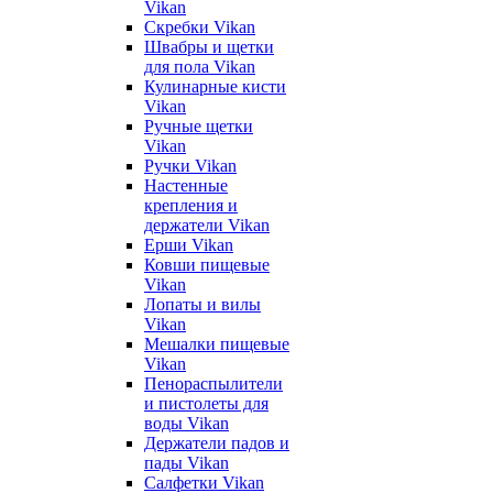
Vikan
Скребки Vikan
Швабры и щетки
для пола Vikan
Кулинарные кисти
Vikan
Ручные щетки
Vikan
Ручки Vikan
Настенные
крепления и
держатели Vikan
Ерши Vikan
Ковши пищевые
Vikan
Лопаты и вилы
Vikan
Мешалки пищевые
Vikan
Пенораспылители
и пистолеты для
воды Vikan
Держатели падов и
пады Vikan
Салфетки Vikan