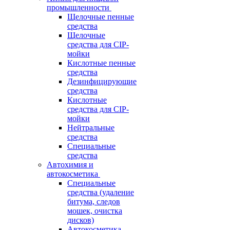
промышленности
Щелочные пенные
средства
Щелочные
средства для CIP-
мойки
Кислотные пенные
средства
Дезинфицирующие
средства
Кислотные
средства для CIP-
мойки
Нейтральные
средства
Специальные
средства
Автохимия и
автокосметика
Специальные
средства (удаление
битума, следов
мошек, очистка
дисков)
Автокосметика