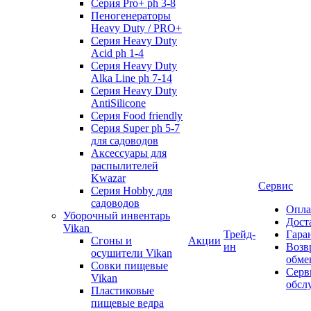
Серия Pro+ ph 3-8
Пеногенераторы
Heavy Duty / PRO+
Серия Heavy Duty
Acid ph 1-4
Серия Heavy Duty
Alka Line ph 7-14
Серия Heavy Duty
AntiSilicone
Серия Food friendly
Серия Super ph 5-7
для садоводов
Аксессуары для
распылителей
Kwazar
Сервис
Серия Hobby для
садоводов
Опла
Уборочный инвентарь
Дост
Vikan
Трейд-
Гара
Сгоны и
Акции
ин
Возв
осушители Vikan
обме
Совки пищевые
Серв
Vikan
обсл
Пластиковые
пищевые ведра