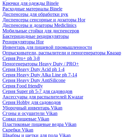
Крючки для одежды Binele
Расходные материалы Binele
Диспенсеры для обработки рук
Диспенсеры сенсорные и дозаторы Hor
Диспенсеры и дозаторы Mediclinics
Мобильные стойки для диспенсеров
Бактерицидные рециркуляторы
Рециркуляторы Hor
Инвентарь для пищевой промышленности
Опрыскиватели, распылители и пеногенераторы Квазар
Серия Pro+ ph 3-8
Пеногенераторы Heavy Duty / PRO+
Серия Heavy Duty Acid ph 1-4
Серия Heavy Duty Alka Line ph 7-14
Серия Heavy Duty AntiSilicone
Серия Food friendly
Серия Super ph 5-7 для садоводов
Аксессуары для распылителей Kwazar
Серия Hobby для садоводов
Уборочный инвентарь Vikan
Сгоны и осушители Vikan
Совки пищевые Vikan
Пластиковые пищевые ведра Vikan
Скребки Vikan
Швабры и щетки для пола Vikan