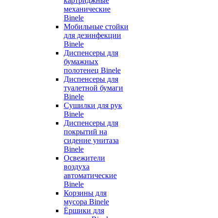
картриджные
механические
Binele
Мобильные стойки
для дезинфекции
Binele
Диспенсеры для
бумажных
полотенец Binele
Диспенсеры для
туалетной бумаги
Binele
Сушилки для рук
Binele
Диспенсеры для
покрытий на
сидение унитаза
Binele
Освежители
воздуха
автоматические
Binele
Корзины для
мусора Binele
Ёршики для