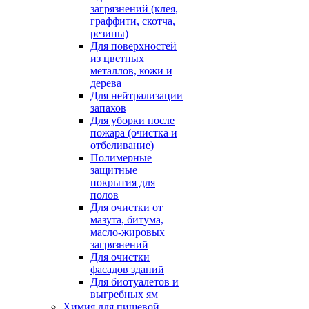
загрязнений (клея,
граффити, скотча,
резины)
Для поверхностей
из цветных
металлов, кожи и
дерева
Для нейтрализации
запахов
Для уборки после
пожара (очистка и
отбеливание)
Полимерные
защитные
покрытия для
полов
Для очистки от
мазута, битума,
масло-жировых
загрязнений
Для очистки
фасадов зданий
Для биотуалетов и
выгребных ям
Химия для пищевой