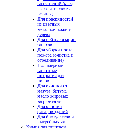
загрязнений (клея,
граффити, скотча,
резины)
Для поверхностей
из цветных
металлов, кожи и
дерева
Для нейтрализации
запахов
Для уборки после
пожара (очистка и
отбеливание)
Полимерные
защитные
покрытия для
полов
Для очистки от
мазута, битума,
масло-жировых
загрязнений
Для очистки
фасадов зданий
Для биотуалетов и
выгребных ям
Химия для пищевой