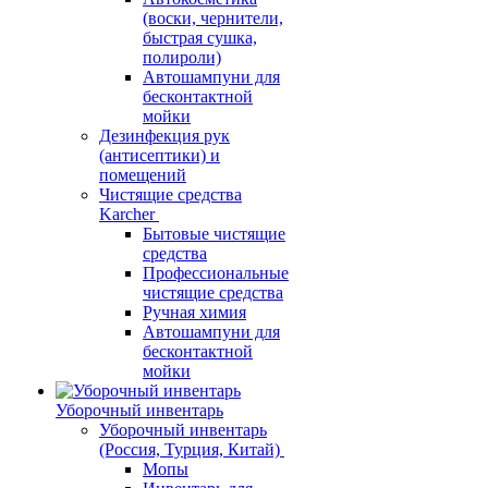
(воски, чернители,
быстрая сушка,
полироли)
Автошампуни для
бесконтактной
мойки
Дезинфекция рук
(антисептики) и
помещений
Чистящие средства
Karcher
Бытовые чистящие
средства
Профессиональные
чистящие средства
Ручная химия
Автошампуни для
бесконтактной
мойки
Уборочный инвентарь
Уборочный инвентарь
(Россия, Турция, Китай)
Мопы