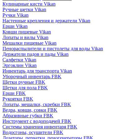
Кулинарные кисти Vikan
Ручные щетки Vikan
Ручки Vikan
Настенные крепления и держатели Vikan
Ерши Vikan
Ковши пищевые Vikan
Лопаты и вилы Vikan
Мешалки пищевые Vikan
Пенораспылители и пистолеты для воды Vikan
Держатели падов и пады Vikan
Салфетки Vikan
Эргоклин Vikan
Инвентарь для транспорта Vikan
Уборочный инвентарь FBK
Щетки ручные FBK
Щетки для пола FBK
Ерши FBK
Рукоятки FBK
Лопаты, мешалки, скребки FBK
Ведра, ковши, совки FBK
Абразивные губки FBK
Инструмент с водоподачей FBK
Системы хранения инвентаря FBK
Водосгоны, осушители FBK
Дозаторы, перчатки, пеногенераторы FBK