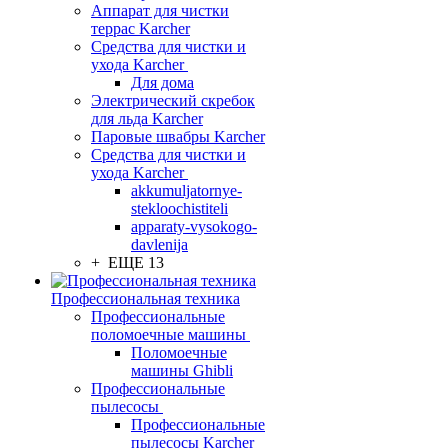
Аппарат для чистки
террас Karcher
Средства для чистки и
ухода Karcher
Для дома
Электрический скребок
для льда Karcher
Паровые швабры Karcher
Средства для чистки и
ухода Karcher
akkumuljatornye-
stekloochistiteli
apparaty-vysokogo-
davlenija
+ ЕЩЕ 13
Профессиональная техника
Профессиональные
поломоечные машины
Поломоечные
машины Ghibli
Профессиональные
пылесосы
Профессиональные
пылесосы Karcher