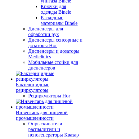
унитаза Binele
Крючки для
одежды Binele
Расходные
материалы Binele
Диспенсеры для
обработки рук
Диспенсеры сенсорные и
дозаторы Hor
Диспенсеры и дозаторы
Mediclinics
Мобильные стойки для
диспенсеров
Бактерицидные
рециркуляторы
Рециркуляторы Hor
Инвентарь для пищевой
промышленности
Опрыскиватели,
распылители и
пеногенераторы Квазар