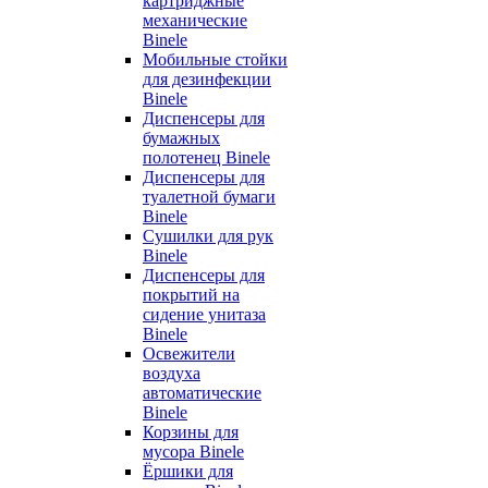
картриджные
механические
Binele
Мобильные стойки
для дезинфекции
Binele
Диспенсеры для
бумажных
полотенец Binele
Диспенсеры для
туалетной бумаги
Binele
Сушилки для рук
Binele
Диспенсеры для
покрытий на
сидение унитаза
Binele
Освежители
воздуха
автоматические
Binele
Корзины для
мусора Binele
Ёршики для