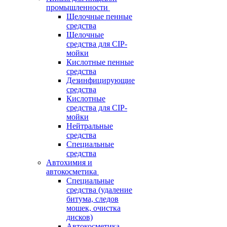
промышленности
Щелочные пенные
средства
Щелочные
средства для CIP-
мойки
Кислотные пенные
средства
Дезинфицирующие
средства
Кислотные
средства для CIP-
мойки
Нейтральные
средства
Специальные
средства
Автохимия и
автокосметика
Специальные
средства (удаление
битума, следов
мошек, очистка
дисков)
Автокосметика