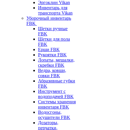
Эргоклин Vikan
Инвентарь для
транспорта Vikan
Уборочный инвентарь
FBK
Щетки ручные
FBK
Щетки для пола
FBK
Ерши FBK
Рукоятки FBK
Лопаты, мешалки,
скребки FBK
Ведра, ковши,
совки FBK
Абразивные губки
FBK
Инструмент с
водоподачей FBK
Системы хранения
инвентаря FBK
Водосгоны,
осушители FBK
Дозаторы,
перчатки,