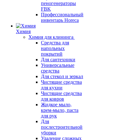
пеногенераторы
FBK
Профессиональный
инвентарь Horeca
Химия
Химия для клининга
Средства для
напольных
покрытий
Для сантехники
Универсальные
средства
Для стекол и зеркал
Чистящие средства
для кухни
Чистящие средства
для ковров
Жидкое мыло,
крем-мыло, паста
для рук
Для
послестроительной
уборки
Удаление сложных