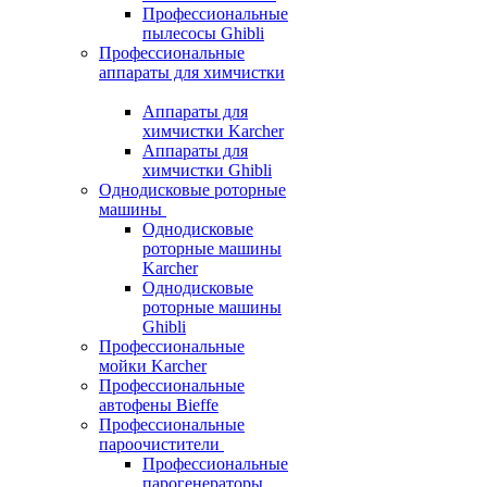
Профессиональные
пылесосы Ghibli
Профессиональные
аппараты для химчистки
Аппараты для
химчистки Karcher
Аппараты для
химчистки Ghibli
Однодисковые роторные
машины
Однодисковые
роторные машины
Karcher
Однодисковые
роторные машины
Ghibli
Профессиональные
мойки Karcher
Профессиональные
автофены Bieffe
Профессиональные
пароочистители
Профессиональные
парогенераторы