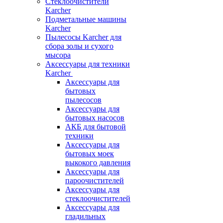
Стеклоочистители
Karcher
Подметальные машины
Karcher
Пылесосы Karcher для
сбора золы и сухого
мысора
Аксессуары для техники
Karcher
Аксессуары для
бытовых
пылесосов
Аксессуары для
бытовых насосов
АКБ для бытовой
техники
Аксессуары для
бытовых моек
выкокого давления
Аксессуары для
пароочистителей
Аксессуары для
стеклоочистителей
Аксессуары для
гладильных