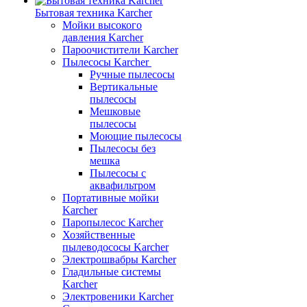
Бытовая техника Karcher
Мойки высокого
давления Karcher
Пароочистители Karcher
Пылесосы Karcher
Ручные пылесосы
Вертикальные
пылесосы
Мешковые
пылесосы
Моющие пылесосы
Пылесосы без
мешка
Пылесосы с
аквафильтром
Портативные мойки
Karcher
Паропылесос Karcher
Хозяйственные
пылеводососы Karcher
Электрошвабры Karcher
Гладильные системы
Karcher
Электровеники Karcher