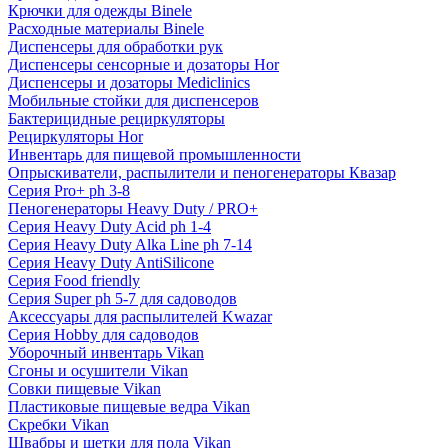
Крючки для одежды Binele
Расходные материалы Binele
Диспенсеры для обработки рук
Диспенсеры сенсорные и дозаторы Hor
Диспенсеры и дозаторы Mediclinics
Мобильные стойки для диспенсеров
Бактерицидные рециркуляторы
Рециркуляторы Hor
Инвентарь для пищевой промышленности
Опрыскиватели, распылители и пеногенераторы Квазар
Серия Pro+ ph 3-8
Пеногенераторы Heavy Duty / PRO+
Серия Heavy Duty Acid ph 1-4
Серия Heavy Duty Alka Line ph 7-14
Серия Heavy Duty AntiSilicone
Серия Food friendly
Серия Super ph 5-7 для садоводов
Аксессуары для распылителей Kwazar
Серия Hobby для садоводов
Уборочный инвентарь Vikan
Сгоны и осушители Vikan
Совки пищевые Vikan
Пластиковые пищевые ведра Vikan
Скребки Vikan
Швабры и щетки для пола Vikan