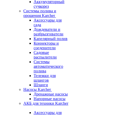
Аккумуляторный
сучкорез
Системы полива и
орошения Karcher
Аксессуары для
сада
Дождеватели и
разбрызгиватели
Капелярный полив
Коннекторы и
соеденители
Садовые
распылители
Системы
автоматического
полива
Тележки для
шлангов
Шланги
Насосы Karcher
Дренажные насосы
Напорные насосы
АКБ для техники Karcher
Аксессуары для