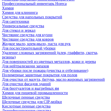
Профессиональный инвентарь Horeca
Химия
Химия для клининга
Средства для напольных покрытий
Для сантехники
Универсальные средства
Для стекол и зеркал
Чистящие средства для кухни
Чистящие средства для ковров
Жидкое мыло, крем-мыло, паста для рук
Для послестроительной уборки
Удаление сложных загрязнений (клея, граффити, скотча,
резины)
Для поверхностей из цветных металлов, кожи и дерева
Для нейтрализации запахов
Для уборки после пожара (очистка и отбеливание)
Полимерные защитные покрытия для полов
Для очистки от мазута, битума, масло-жировых загрязнений
Для очистки фасадов зданий
Для биотуалетов и выгребных ям
Химия для пищевой промышленности
Щелочные пенные средства
Щелочные средства для CIP-мойки
Кислотные пенные средства
Дезинфицирующие средства