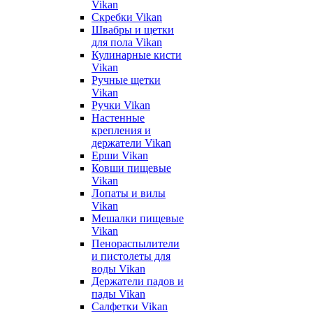
Vikan
Скребки Vikan
Швабры и щетки
для пола Vikan
Кулинарные кисти
Vikan
Ручные щетки
Vikan
Ручки Vikan
Настенные
крепления и
держатели Vikan
Ерши Vikan
Ковши пищевые
Vikan
Лопаты и вилы
Vikan
Мешалки пищевые
Vikan
Пенораспылители
и пистолеты для
воды Vikan
Держатели падов и
пады Vikan
Салфетки Vikan