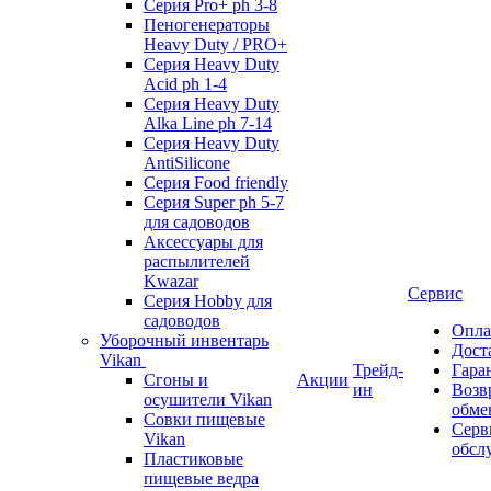
Серия Pro+ ph 3-8
Пеногенераторы
Heavy Duty / PRO+
Серия Heavy Duty
Acid ph 1-4
Серия Heavy Duty
Alka Line ph 7-14
Серия Heavy Duty
AntiSilicone
Серия Food friendly
Серия Super ph 5-7
для садоводов
Аксессуары для
распылителей
Kwazar
Сервис
Серия Hobby для
садоводов
Опла
Уборочный инвентарь
Дост
Vikan
Трейд-
Гара
Сгоны и
Акции
ин
Возв
осушители Vikan
обме
Совки пищевые
Серв
Vikan
обсл
Пластиковые
пищевые ведра