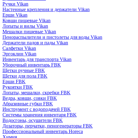
Ручки Vikan
Настенные крепления и держатели Vikan
Ерши Vikan
Ковши пищевые Vikan
Лопаты и вилы Vikan
Мешалки пищевые Vikan
Пенораспылители и пистолеты для воды Vikan
Держатели падов и пады Vikan
Салфетки Vikan
Эргоклин Vikan
Инвентарь для транспорта Vikan
Уборочный инвентарь FBK
Щетки ручные FBK
Щетки для пола FBK
Ерши FBK
Рукоятки FBK
Лопаты, мешалки, скребки FBK
Ведра, ковши, совки FBK
Абразивные губки FBK
Инструмент с водоподачей FBK
Системы хранения инвентаря FBK
Водосгоны, осушители FBK
Дозаторы, перчатки, пеногенераторы FBK
Профессиональный инвентарь Horeca
Химия