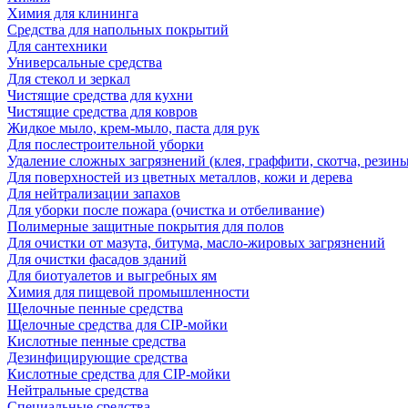
Химия для клининга
Средства для напольных покрытий
Для сантехники
Универсальные средства
Для стекол и зеркал
Чистящие средства для кухни
Чистящие средства для ковров
Жидкое мыло, крем-мыло, паста для рук
Для послестроительной уборки
Удаление сложных загрязнений (клея, граффити, скотча, резины
Для поверхностей из цветных металлов, кожи и дерева
Для нейтрализации запахов
Для уборки после пожара (очистка и отбеливание)
Полимерные защитные покрытия для полов
Для очистки от мазута, битума, масло-жировых загрязнений
Для очистки фасадов зданий
Для биотуалетов и выгребных ям
Химия для пищевой промышленности
Щелочные пенные средства
Щелочные средства для CIP-мойки
Кислотные пенные средства
Дезинфицирующие средства
Кислотные средства для CIP-мойки
Нейтральные средства
Специальные средства