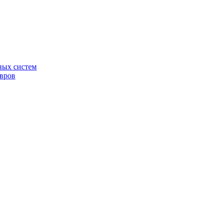
ных систем
овров