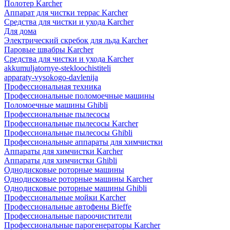
Полотер Karcher
Аппарат для чистки террас Karcher
Средства для чистки и ухода Karcher
Для дома
Электрический скребок для льда Karcher
Паровые швабры Karcher
Средства для чистки и ухода Karcher
akkumuljatornye-stekloochistiteli
apparaty-vysokogo-davlenija
Профессиональная техника
Профессиональные поломоечные машины
Поломоечные машины Ghibli
Профессиональные пылесосы
Профессиональные пылесосы Karcher
Профессиональные пылесосы Ghibli
Профессиональные аппараты для химчистки
Аппараты для химчистки Karcher
Аппараты для химчистки Ghibli
Однодисковые роторные машины
Однодисковые роторные машины Karcher
Однодисковые роторные машины Ghibli
Профессиональные мойки Karcher
Профессиональные автофены Bieffe
Профессиональные пароочистители
Профессиональные парогенераторы Karcher