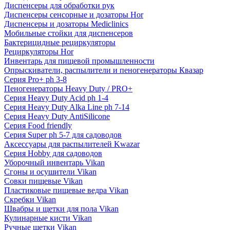
Диспенсеры для обработки рук
Диспенсеры сенсорные и дозаторы Hor
Диспенсеры и дозаторы Mediclinics
Мобильные стойки для диспенсеров
Бактерицидные рециркуляторы
Рециркуляторы Hor
Инвентарь для пищевой промышленности
Опрыскиватели, распылители и пеногенераторы Квазар
Серия Pro+ ph 3-8
Пеногенераторы Heavy Duty / PRO+
Серия Heavy Duty Acid ph 1-4
Серия Heavy Duty Alka Line ph 7-14
Серия Heavy Duty AntiSilicone
Серия Food friendly
Серия Super ph 5-7 для садоводов
Аксессуары для распылителей Kwazar
Серия Hobby для садоводов
Уборочный инвентарь Vikan
Сгоны и осушители Vikan
Совки пищевые Vikan
Пластиковые пищевые ведра Vikan
Скребки Vikan
Швабры и щетки для пола Vikan
Кулинарные кисти Vikan
Ручные щетки Vikan