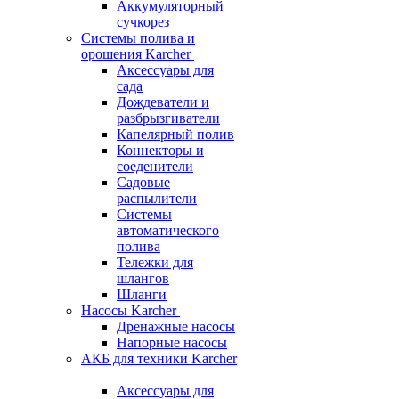
Аккумуляторный
сучкорез
Системы полива и
орошения Karcher
Аксессуары для
сада
Дождеватели и
разбрызгиватели
Капелярный полив
Коннекторы и
соеденители
Садовые
распылители
Системы
автоматического
полива
Тележки для
шлангов
Шланги
Насосы Karcher
Дренажные насосы
Напорные насосы
АКБ для техники Karcher
Аксессуары для