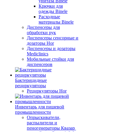
унитаза Binele
Крючки для
одежды Binele
Расходные
материалы Binele
Диспенсеры для
обработки рук
Диспенсеры сенсорные и
дозаторы Hor
Диспенсеры и дозаторы
Mediclinics
Мобильные стойки для
диспенсеров
Бактерицидные
рециркуляторы
Рециркуляторы Hor
Инвентарь для пищевой
промышленности
Опрыскиватели,
распылители и
пеногенераторы Квазар