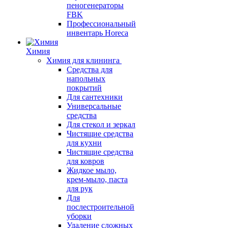
пеногенераторы
FBK
Профессиональный
инвентарь Horeca
Химия
Химия для клининга
Средства для
напольных
покрытий
Для сантехники
Универсальные
средства
Для стекол и зеркал
Чистящие средства
для кухни
Чистящие средства
для ковров
Жидкое мыло,
крем-мыло, паста
для рук
Для
послестроительной
уборки
Удаление сложных