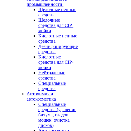
промышленности
Щелочные пенные
средства
Щелочные
средства для CIP-
мойки
Кислотные пенные
средства
Дезинфицирующие
средства
Кислотные
средства для CIP-
мойки
Нейтральные
средства
Специальные
средства
Автохимия и
автокосметика
Специальные
средства (удаление
битума, следов
мошек, очистка
дисков)
Автокосметика