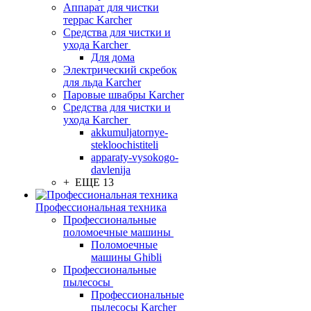
Аппарат для чистки
террас Karcher
Средства для чистки и
ухода Karcher
Для дома
Электрический скребок
для льда Karcher
Паровые швабры Karcher
Средства для чистки и
ухода Karcher
akkumuljatornye-
stekloochistiteli
apparaty-vysokogo-
davlenija
+ ЕЩЕ 13
Профессиональная техника
Профессиональные
поломоечные машины
Поломоечные
машины Ghibli
Профессиональные
пылесосы
Профессиональные
пылесосы Karcher