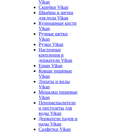
Vikan
Скребки Vikan
Швабры и щетки
для пола Vikan
Кулинарные кисти
Vikan
Ручные щетки
Vikan
Ручки Vikan
Настенные
крепления и
держатели Vikan
Ерши Vikan
Ковши пищевые
Vikan
Лопаты и вилы
Vikan
Мешалки пищевые
Vikan
Пенораспылители
и пистолеты для
воды Vikan
Держатели падов и
пады Vikan
Салфетки Vikan