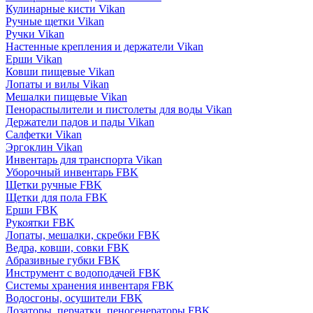
Кулинарные кисти Vikan
Ручные щетки Vikan
Ручки Vikan
Настенные крепления и держатели Vikan
Ерши Vikan
Ковши пищевые Vikan
Лопаты и вилы Vikan
Мешалки пищевые Vikan
Пенораспылители и пистолеты для воды Vikan
Держатели падов и пады Vikan
Салфетки Vikan
Эргоклин Vikan
Инвентарь для транспорта Vikan
Уборочный инвентарь FBK
Щетки ручные FBK
Щетки для пола FBK
Ерши FBK
Рукоятки FBK
Лопаты, мешалки, скребки FBK
Ведра, ковши, совки FBK
Абразивные губки FBK
Инструмент с водоподачей FBK
Системы хранения инвентаря FBK
Водосгоны, осушители FBK
Дозаторы, перчатки, пеногенераторы FBK