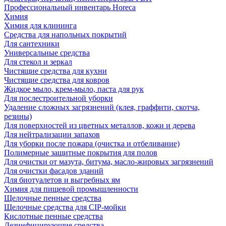
Профессиональный инвентарь Horeca
Химия
Химия для клининга
Средства для напольных покрытий
Для сантехники
Универсальные средства
Для стекол и зеркал
Чистящие средства для кухни
Чистящие средства для ковров
Жидкое мыло, крем-мыло, паста для рук
Для послестроительной уборки
Удаление сложных загрязнений (клея, граффити, скотча,
резины)
Для поверхностей из цветных металлов, кожи и дерева
Для нейтрализации запахов
Для уборки после пожара (очистка и отбеливание)
Полимерные защитные покрытия для полов
Для очистки от мазута, битума, масло-жировых загрязнений
Для очистки фасадов зданий
Для биотуалетов и выгребных ям
Химия для пищевой промышленности
Щелочные пенные средства
Щелочные средства для CIP-мойки
Кислотные пенные средства
Дезинфицирующие средства