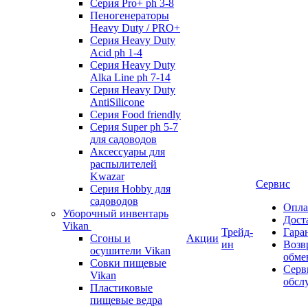
Серия Pro+ ph 3-8
Пеногенераторы
Heavy Duty / PRO+
Серия Heavy Duty
Acid ph 1-4
Серия Heavy Duty
Alka Line ph 7-14
Серия Heavy Duty
AntiSilicone
Серия Food friendly
Серия Super ph 5-7
для садоводов
Аксессуары для
распылителей
Kwazar
Сервис
Серия Hobby для
садоводов
Опла
Уборочный инвентарь
Дост
Vikan
Трейд-
Гара
Сгоны и
Акции
ин
Возв
осушители Vikan
обме
Совки пищевые
Серв
Vikan
обсл
Пластиковые
пищевые ведра