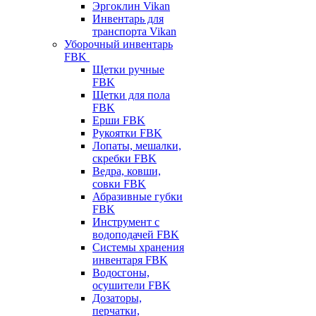
Эргоклин Vikan
Инвентарь для
транспорта Vikan
Уборочный инвентарь
FBK
Щетки ручные
FBK
Щетки для пола
FBK
Ерши FBK
Рукоятки FBK
Лопаты, мешалки,
скребки FBK
Ведра, ковши,
совки FBK
Абразивные губки
FBK
Инструмент с
водоподачей FBK
Системы хранения
инвентаря FBK
Водосгоны,
осушители FBK
Дозаторы,
перчатки,