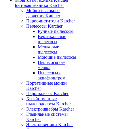
Бытовая техника Karcher
Мойки высокого
давления Karcher
Пароочистители Karcher
Пылесосы Karcher
Ручные пылесосы
Вертикальные
пылесосы
Мешковые
пылесосы
Моющие пылесосы
Пылесосы без
мешка
Пылесосы с
аквафильтром
Портативные мойки
Karcher
Паропылесос Karcher
Хозяйственные
пылеводососы Karcher
Электрошвабры Karcher
Гладильные системы
Karcher
Электровеники Karcher