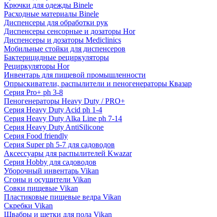
Крючки для одежды Binele
Расходные материалы Binele
Диспенсеры для обработки рук
Диспенсеры сенсорные и дозаторы Hor
Диспенсеры и дозаторы Mediclinics
Мобильные стойки для диспенсеров
Бактерицидные рециркуляторы
Рециркуляторы Hor
Инвентарь для пищевой промышленности
Опрыскиватели, распылители и пеногенераторы Квазар
Серия Pro+ ph 3-8
Пеногенераторы Heavy Duty / PRO+
Серия Heavy Duty Acid ph 1-4
Серия Heavy Duty Alka Line ph 7-14
Серия Heavy Duty AntiSilicone
Серия Food friendly
Серия Super ph 5-7 для садоводов
Аксессуары для распылителей Kwazar
Серия Hobby для садоводов
Уборочный инвентарь Vikan
Сгоны и осушители Vikan
Совки пищевые Vikan
Пластиковые пищевые ведра Vikan
Скребки Vikan
Швабры и щетки для пола Vikan