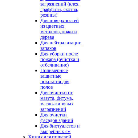
загрязнений (клея,
граффити, скотча,
резины)
Для поверхностей
из цветных
металлов, кожи и
дерева
Для нейтрализации
запахов
Для уборки после
пожара (очистка и
отбеливание)
Полимерные
защитные
покрытия для
полов
Для очистки от
мазута, битума,
масло-жировых
загрязнений
Для очистки
фасадов зданий
Для биотуалетов и
выгребных ям
Химия для пищевой