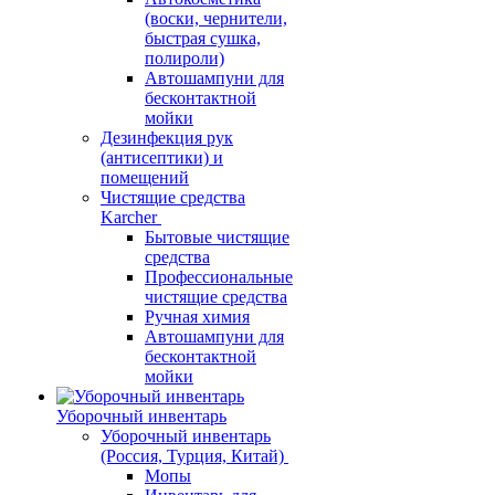
(воски, чернители,
быстрая сушка,
полироли)
Автошампуни для
бесконтактной
мойки
Дезинфекция рук
(антисептики) и
помещений
Чистящие средства
Karcher
Бытовые чистящие
средства
Профессиональные
чистящие средства
Ручная химия
Автошампуни для
бесконтактной
мойки
Уборочный инвентарь
Уборочный инвентарь
(Россия, Турция, Китай)
Мопы