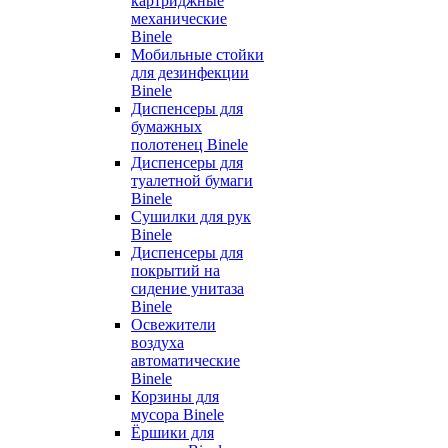
картриджные
механические
Binele
Мобильные стойки
для дезинфекции
Binele
Диспенсеры для
бумажных
полотенец Binele
Диспенсеры для
туалетной бумаги
Binele
Сушилки для рук
Binele
Диспенсеры для
покрытий на
сидение унитаза
Binele
Освежители
воздуха
автоматические
Binele
Корзины для
мусора Binele
Ёршики для