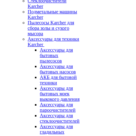
Стеклоочистители
Karcher
Подметальные машины
Karcher
Пылесосы Karcher для
сбора золы и сухого
мысора
Аксессуары для техники
Karcher
Аксессуары для
бытовых
пылесосов
Аксессуары для
бытовых насосов
АКБ для бытовой
техники
Аксессуары для
бытовых моек
выкокого давления
Аксессуары для
пароочистителей
Аксессуары для
стеклоочистителей
Аксессуары для
гладильных