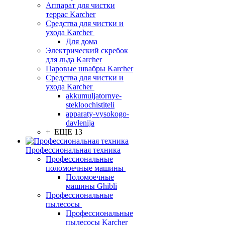
Аппарат для чистки
террас Karcher
Средства для чистки и
ухода Karcher
Для дома
Электрический скребок
для льда Karcher
Паровые швабры Karcher
Средства для чистки и
ухода Karcher
akkumuljatornye-
stekloochistiteli
apparaty-vysokogo-
davlenija
+ ЕЩЕ 13
Профессиональная техника
Профессиональные
поломоечные машины
Поломоечные
машины Ghibli
Профессиональные
пылесосы
Профессиональные
пылесосы Karcher