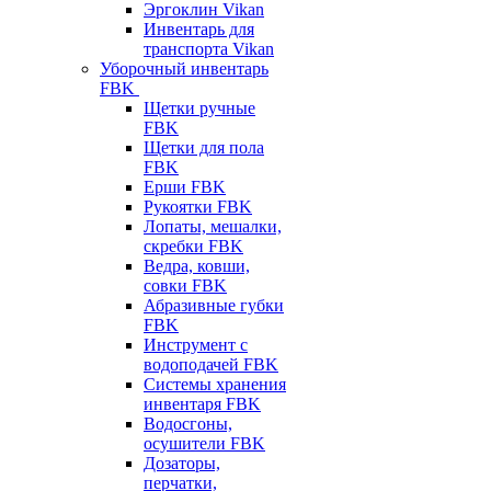
Эргоклин Vikan
Инвентарь для
транспорта Vikan
Уборочный инвентарь
FBK
Щетки ручные
FBK
Щетки для пола
FBK
Ерши FBK
Рукоятки FBK
Лопаты, мешалки,
скребки FBK
Ведра, ковши,
совки FBK
Абразивные губки
FBK
Инструмент с
водоподачей FBK
Системы хранения
инвентаря FBK
Водосгоны,
осушители FBK
Дозаторы,
перчатки,