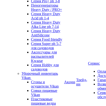
Серия Pro+ ph 3-8
Пеногенераторы
Heavy Duty / PRO+
Серия Heavy Duty
Acid ph 1-4
Серия Heavy Duty
Alka Line ph 7-14
Серия Heavy Duty
AntiSilicone
Серия Food friendly
Серия Super ph 5-7
для садоводов
Аксессуары для
распылителей
Kwazar
Сервис
Серия Hobby для
садоводов
Опла
Уборочный инвентарь
Дост
Vikan
Трейд-
Гара
Сгоны и
Акции
ин
Возв
осушители Vikan
обме
Совки пищевые
Серв
Vikan
обсл
Пластиковые
пищевые ведра