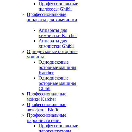
Профессиональные
пылесосы Ghibli
Профессиональные
аппараты для химчистки
Аппараты для
химчистки Karcher
Аппараты для
химчистки Ghibli
Однодисковые роторные
машины
Однодисковые
роторные машины
Karcher
Однодисковые
роторные машины
Ghibli
Профессиональные
мойки Karcher
Профессиональные
автофены Bieffe
Профессиональные
пароочистители
Профессиональные
парогенераторы