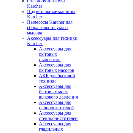
Стеклоочистители
Karcher
Подметальные машины
Karcher
Пылесосы Karcher для
сбора золы и сухого
мысора
Аксессуары для техники
Karcher
Аксессуары для
бытовых
пылесосов
Аксессуары для
бытовых насосов
АКБ для бытовой
техники
Аксессуары для
бытовых моек
выкокого давления
Аксессуары для
пароочистителей
Аксессуары для
стеклоочистителей
Аксессуары для
гладильных