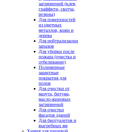
загрязнений (клея,
граффити, скотча,
резины)
Для поверхностей
из цветных
металлов, кожи и
дерева
Для нейтрализации
запахов
Для уборки после
пожара (очистка и
отбеливание)
Полимерные
защитные
покрытия для
полов
Для очистки от
мазута, битума,
масло-жировых
загрязнений
Для очистки
фасадов зданий
Для биотуалетов и
выгребных ям
Химия для пищевой