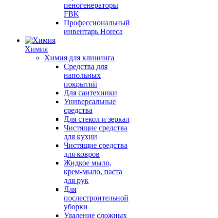
пеногенераторы
FBK
Профессиональный
инвентарь Horeca
Химия
Химия для клининга
Средства для
напольных
покрытий
Для сантехники
Универсальные
средства
Для стекол и зеркал
Чистящие средства
для кухни
Чистящие средства
для ковров
Жидкое мыло,
крем-мыло, паста
для рук
Для
послестроительной
уборки
Удаление сложных