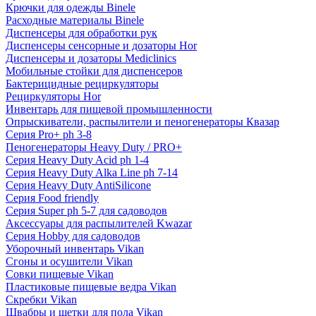
Крючки для одежды Binele
Расходные материалы Binele
Диспенсеры для обработки рук
Диспенсеры сенсорные и дозаторы Hor
Диспенсеры и дозаторы Mediclinics
Мобильные стойки для диспенсеров
Бактерицидные рециркуляторы
Рециркуляторы Hor
Инвентарь для пищевой промышленности
Опрыскиватели, распылители и пеногенераторы Квазар
Серия Pro+ ph 3-8
Пеногенераторы Heavy Duty / PRO+
Серия Heavy Duty Acid ph 1-4
Серия Heavy Duty Alka Line ph 7-14
Серия Heavy Duty AntiSilicone
Серия Food friendly
Серия Super ph 5-7 для садоводов
Аксессуары для распылителей Kwazar
Серия Hobby для садоводов
Уборочный инвентарь Vikan
Сгоны и осушители Vikan
Совки пищевые Vikan
Пластиковые пищевые ведра Vikan
Скребки Vikan
Швабры и щетки для пола Vikan