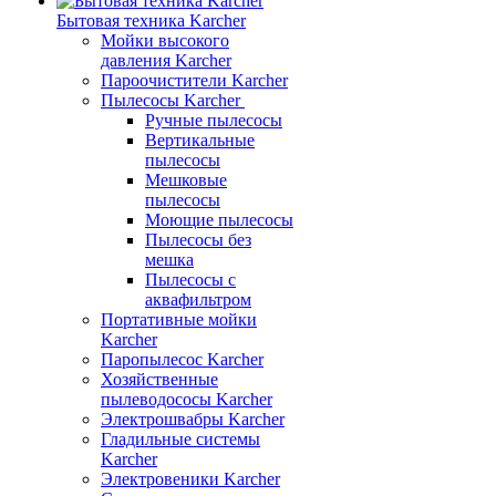
Бытовая техника Karcher
Мойки высокого
давления Karcher
Пароочистители Karcher
Пылесосы Karcher
Ручные пылесосы
Вертикальные
пылесосы
Мешковые
пылесосы
Моющие пылесосы
Пылесосы без
мешка
Пылесосы с
аквафильтром
Портативные мойки
Karcher
Паропылесос Karcher
Хозяйственные
пылеводососы Karcher
Электрошвабры Karcher
Гладильные системы
Karcher
Электровеники Karcher