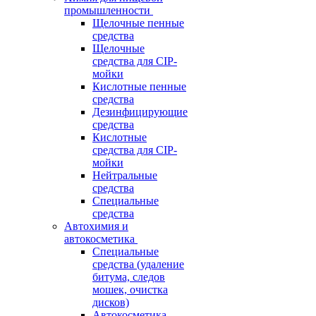
промышленности
Щелочные пенные
средства
Щелочные
средства для CIP-
мойки
Кислотные пенные
средства
Дезинфицирующие
средства
Кислотные
средства для CIP-
мойки
Нейтральные
средства
Специальные
средства
Автохимия и
автокосметика
Специальные
средства (удаление
битума, следов
мошек, очистка
дисков)
Автокосметика