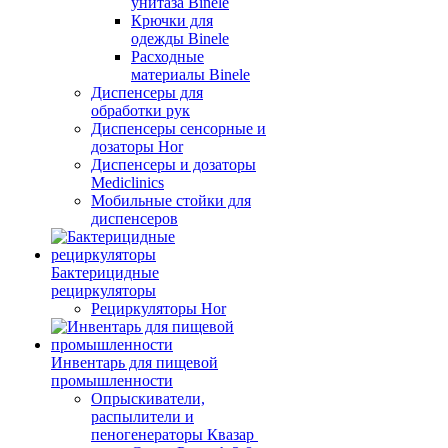
унитаза Binele
Крючки для
одежды Binele
Расходные
материалы Binele
Диспенсеры для
обработки рук
Диспенсеры сенсорные и
дозаторы Hor
Диспенсеры и дозаторы
Mediclinics
Мобильные стойки для
диспенсеров
Бактерицидные
рециркуляторы
Рециркуляторы Hor
Инвентарь для пищевой
промышленности
Опрыскиватели,
распылители и
пеногенераторы Квазар