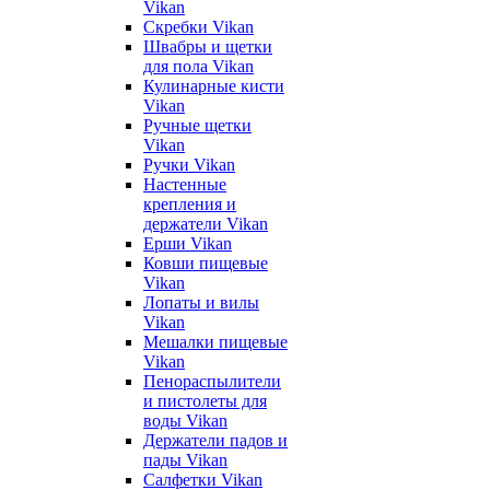
Vikan
Скребки Vikan
Швабры и щетки
для пола Vikan
Кулинарные кисти
Vikan
Ручные щетки
Vikan
Ручки Vikan
Настенные
крепления и
держатели Vikan
Ерши Vikan
Ковши пищевые
Vikan
Лопаты и вилы
Vikan
Мешалки пищевые
Vikan
Пенораспылители
и пистолеты для
воды Vikan
Держатели падов и
пады Vikan
Салфетки Vikan