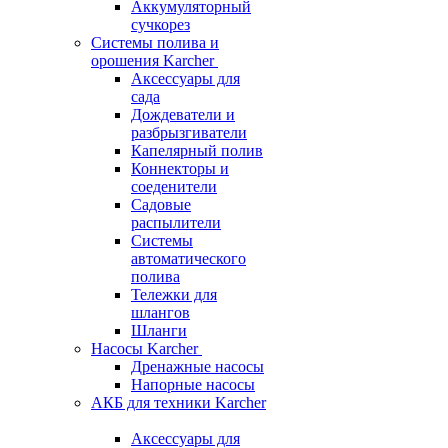
Аккумуляторный
сучкорез
Системы полива и
орошения Karcher
Аксессуары для
сада
Дождеватели и
разбрызгиватели
Капелярный полив
Коннекторы и
соеденители
Садовые
распылители
Системы
автоматического
полива
Тележки для
шлангов
Шланги
Насосы Karcher
Дренажные насосы
Напорные насосы
АКБ для техники Karcher
Аксессуары для