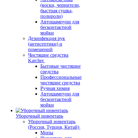
(воски, чернители,
быстрая сушка,
полироли)
Автошампуни для
бесконтактной
мойки
Дезинфекция рук
(антисептики) и
помещений
Чистящие средства
Karcher
Бытовые чистящие
средства
Профессиональные
чистящие средства
Ручная химия
Автошампуни для
бесконтактной
мойки
Уборочный инвентарь
Уборочный инвентарь
(Россия, Турция, Китай)
Мопы