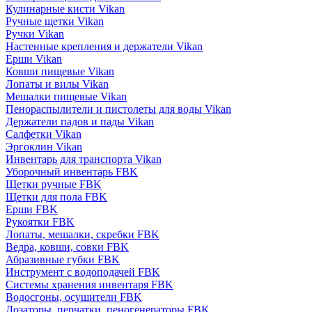
Кулинарные кисти Vikan
Ручные щетки Vikan
Ручки Vikan
Настенные крепления и держатели Vikan
Ерши Vikan
Ковши пищевые Vikan
Лопаты и вилы Vikan
Мешалки пищевые Vikan
Пенораспылители и пистолеты для воды Vikan
Держатели падов и пады Vikan
Салфетки Vikan
Эргоклин Vikan
Инвентарь для транспорта Vikan
Уборочный инвентарь FBK
Щетки ручные FBK
Щетки для пола FBK
Ерши FBK
Рукоятки FBK
Лопаты, мешалки, скребки FBK
Ведра, ковши, совки FBK
Абразивные губки FBK
Инструмент с водоподачей FBK
Системы хранения инвентаря FBK
Водосгоны, осушители FBK
Дозаторы, перчатки, пеногенераторы FBK