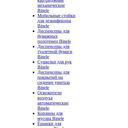
картриджные
механические
Binele
Мобильные стойки
для дезинфекции
Binele
Диспенсеры для
бумажных
полотенец Binele
Диспенсеры для
туалетной бумаги
Binele
Сушилки для рук
Binele
Диспенсеры для
покрытий на
сидение унитаза
Binele
Освежители
воздуха
автоматические
Binele
Корзины для
мусора Binele
Ёршики для