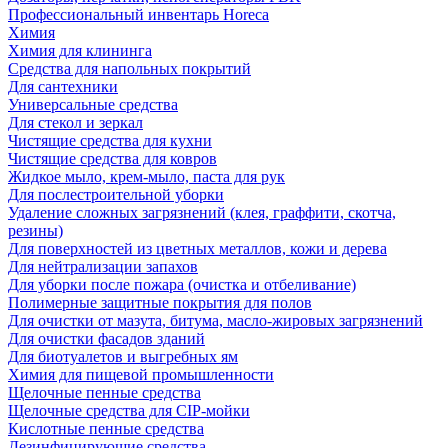
Профессиональный инвентарь Horeca
Химия
Химия для клининга
Средства для напольных покрытий
Для сантехники
Универсальные средства
Для стекол и зеркал
Чистящие средства для кухни
Чистящие средства для ковров
Жидкое мыло, крем-мыло, паста для рук
Для послестроительной уборки
Удаление сложных загрязнений (клея, граффити, скотча,
резины)
Для поверхностей из цветных металлов, кожи и дерева
Для нейтрализации запахов
Для уборки после пожара (очистка и отбеливание)
Полимерные защитные покрытия для полов
Для очистки от мазута, битума, масло-жировых загрязнений
Для очистки фасадов зданий
Для биотуалетов и выгребных ям
Химия для пищевой промышленности
Щелочные пенные средства
Щелочные средства для CIP-мойки
Кислотные пенные средства
Дезинфицирующие средства