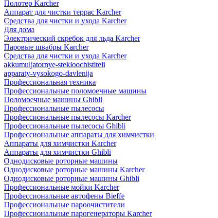
Полотер Karcher
Аппарат для чистки террас Karcher
Средства для чистки и ухода Karcher
Для дома
Электрический скребок для льда Karcher
Паровые швабры Karcher
Средства для чистки и ухода Karcher
akkumuljatornye-stekloochistiteli
apparaty-vysokogo-davlenija
Профессиональная техника
Профессиональные поломоечные машины
Поломоечные машины Ghibli
Профессиональные пылесосы
Профессиональные пылесосы Karcher
Профессиональные пылесосы Ghibli
Профессиональные аппараты для химчистки
Аппараты для химчистки Karcher
Аппараты для химчистки Ghibli
Однодисковые роторные машины
Однодисковые роторные машины Karcher
Однодисковые роторные машины Ghibli
Профессиональные мойки Karcher
Профессиональные автофены Bieffe
Профессиональные пароочистители
Профессиональные парогенераторы Karcher