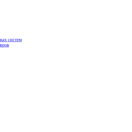
ных систем
овров