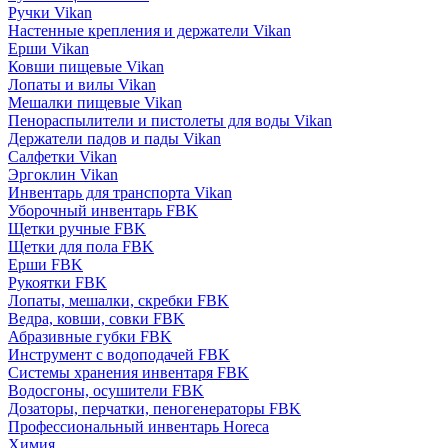
Ручки Vikan
Настенные крепления и держатели Vikan
Ерши Vikan
Ковши пищевые Vikan
Лопаты и вилы Vikan
Мешалки пищевые Vikan
Пенораспылители и пистолеты для воды Vikan
Держатели падов и пады Vikan
Салфетки Vikan
Эргоклин Vikan
Инвентарь для транспорта Vikan
Уборочный инвентарь FBK
Щетки ручные FBK
Щетки для пола FBK
Ерши FBK
Рукоятки FBK
Лопаты, мешалки, скребки FBK
Ведра, ковши, совки FBK
Абразивные губки FBK
Инструмент с водоподачей FBK
Системы хранения инвентаря FBK
Водосгоны, осушители FBK
Дозаторы, перчатки, пеногенераторы FBK
Профессиональный инвентарь Horeca
Химия