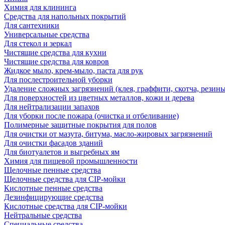
Химия для клининга
Средства для напольных покрытий
Для сантехники
Универсальные средства
Для стекол и зеркал
Чистящие средства для кухни
Чистящие средства для ковров
Жидкое мыло, крем-мыло, паста для рук
Для послестроительной уборки
Удаление сложных загрязнений (клея, граффити, скотча, резины
Для поверхностей из цветных металлов, кожи и дерева
Для нейтрализации запахов
Для уборки после пожара (очистка и отбеливание)
Полимерные защитные покрытия для полов
Для очистки от мазута, битума, масло-жировых загрязнений
Для очистки фасадов зданий
Для биотуалетов и выгребных ям
Химия для пищевой промышленности
Щелочные пенные средства
Щелочные средства для CIP-мойки
Кислотные пенные средства
Дезинфицирующие средства
Кислотные средства для CIP-мойки
Нейтральные средства
Специальные средства