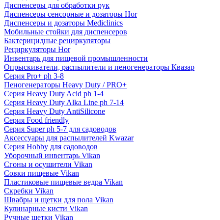
Диспенсеры для обработки рук
Диспенсеры сенсорные и дозаторы Hor
Диспенсеры и дозаторы Mediclinics
Мобильные стойки для диспенсеров
Бактерицидные рециркуляторы
Рециркуляторы Hor
Инвентарь для пищевой промышленности
Опрыскиватели, распылители и пеногенераторы Квазар
Серия Pro+ ph 3-8
Пеногенераторы Heavy Duty / PRO+
Серия Heavy Duty Acid ph 1-4
Серия Heavy Duty Alka Line ph 7-14
Серия Heavy Duty AntiSilicone
Серия Food friendly
Серия Super ph 5-7 для садоводов
Аксессуары для распылителей Kwazar
Серия Hobby для садоводов
Уборочный инвентарь Vikan
Сгоны и осушители Vikan
Совки пищевые Vikan
Пластиковые пищевые ведра Vikan
Скребки Vikan
Швабры и щетки для пола Vikan
Кулинарные кисти Vikan
Ручные щетки Vikan