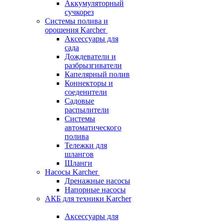
Аккумуляторный
сучкорез
Системы полива и
орошения Karcher
Аксессуары для
сада
Дождеватели и
разбрызгиватели
Капелярный полив
Коннекторы и
соеденители
Садовые
распылители
Системы
автоматического
полива
Тележки для
шлангов
Шланги
Насосы Karcher
Дренажные насосы
Напорные насосы
АКБ для техники Karcher
Аксессуары для