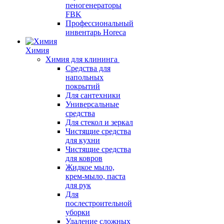
пеногенераторы
FBK
Профессиональный
инвентарь Horeca
Химия
Химия для клининга
Средства для
напольных
покрытий
Для сантехники
Универсальные
средства
Для стекол и зеркал
Чистящие средства
для кухни
Чистящие средства
для ковров
Жидкое мыло,
крем-мыло, паста
для рук
Для
послестроительной
уборки
Удаление сложных