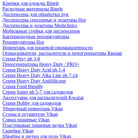
Крючки для одежды Binele
Расходные материалы Binele
Диспенсеры для обработки рук
Диспенсеры сенсорные и дозаторы Hor
Диспенсеры и дозаторы Mediclinics
Мобильные стойки для диспенсеров
Бактерицидные рециркуляторы
Рециркуляторы Hor
Инвентарь для пищевой промышленности
Опрыскиватели, распылители и пеногенераторы Квазар
Серия Pro+ ph 3-8
Пеногенераторы Heavy Duty / PRO+
Серия Heavy Duty Acid ph 1-4
Серия Heavy Duty Alka Line ph 7-14
Серия Heavy Duty AntiSilicone
Серия Food friendly
Серия Super ph 5-7 для садоводов
Аксессуары для распылителей Kwazar
Серия Hobby для садоводов
Уборочный инвентарь Vikan
Сгоны и осушители Vikan
Совки пищевые Vikan
Пластиковые пищевые ведра Vikan
Скребки Vikan
Швабры и щетки для пола Vikan