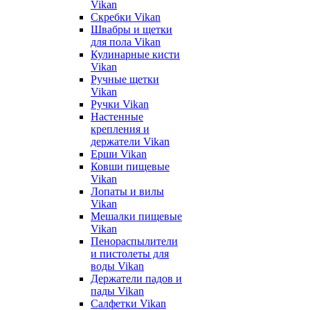
Vikan
Скребки Vikan
Швабры и щетки
для пола Vikan
Кулинарные кисти
Vikan
Ручные щетки
Vikan
Ручки Vikan
Настенные
крепления и
держатели Vikan
Ерши Vikan
Ковши пищевые
Vikan
Лопаты и вилы
Vikan
Мешалки пищевые
Vikan
Пенораспылители
и пистолеты для
воды Vikan
Держатели падов и
пады Vikan
Салфетки Vikan