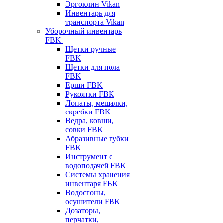
Эргоклин Vikan
Инвентарь для
транспорта Vikan
Уборочный инвентарь
FBK
Щетки ручные
FBK
Щетки для пола
FBK
Ерши FBK
Рукоятки FBK
Лопаты, мешалки,
скребки FBK
Ведра, ковши,
совки FBK
Абразивные губки
FBK
Инструмент с
водоподачей FBK
Системы хранения
инвентаря FBK
Водосгоны,
осушители FBK
Дозаторы,
перчатки,