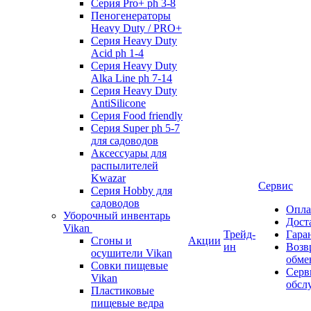
Серия Pro+ ph 3-8
Пеногенераторы
Heavy Duty / PRO+
Серия Heavy Duty
Acid ph 1-4
Серия Heavy Duty
Alka Line ph 7-14
Серия Heavy Duty
AntiSilicone
Серия Food friendly
Серия Super ph 5-7
для садоводов
Аксессуары для
распылителей
Kwazar
Сервис
Серия Hobby для
садоводов
Опла
Уборочный инвентарь
Дост
Vikan
Трейд-
Гара
Сгоны и
Акции
ин
Возв
осушители Vikan
обме
Совки пищевые
Серв
Vikan
обсл
Пластиковые
пищевые ведра