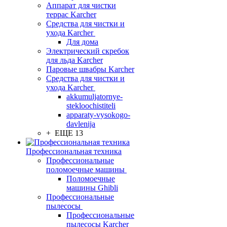
Аппарат для чистки
террас Karcher
Средства для чистки и
ухода Karcher
Для дома
Электрический скребок
для льда Karcher
Паровые швабры Karcher
Средства для чистки и
ухода Karcher
akkumuljatornye-
stekloochistiteli
apparaty-vysokogo-
davlenija
+ ЕЩЕ 13
Профессиональная техника
Профессиональные
поломоечные машины
Поломоечные
машины Ghibli
Профессиональные
пылесосы
Профессиональные
пылесосы Karcher