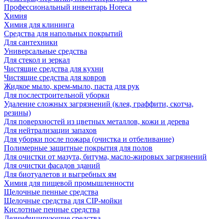
Профессиональный инвентарь Horeca
Химия
Химия для клининга
Средства для напольных покрытий
Для сантехники
Универсальные средства
Для стекол и зеркал
Чистящие средства для кухни
Чистящие средства для ковров
Жидкое мыло, крем-мыло, паста для рук
Для послестроительной уборки
Удаление сложных загрязнений (клея, граффити, скотча,
резины)
Для поверхностей из цветных металлов, кожи и дерева
Для нейтрализации запахов
Для уборки после пожара (очистка и отбеливание)
Полимерные защитные покрытия для полов
Для очистки от мазута, битума, масло-жировых загрязнений
Для очистки фасадов зданий
Для биотуалетов и выгребных ям
Химия для пищевой промышленности
Щелочные пенные средства
Щелочные средства для CIP-мойки
Кислотные пенные средства
Дезинфицирующие средства