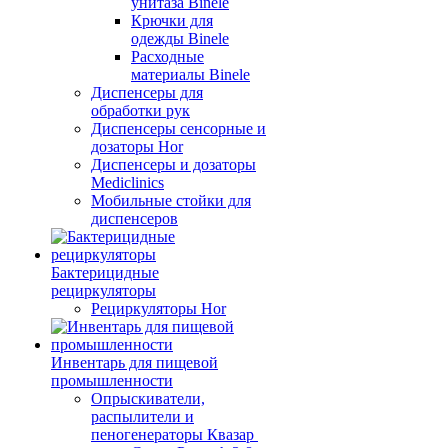
унитаза Binele
Крючки для
одежды Binele
Расходные
материалы Binele
Диспенсеры для
обработки рук
Диспенсеры сенсорные и
дозаторы Hor
Диспенсеры и дозаторы
Mediclinics
Мобильные стойки для
диспенсеров
Бактерицидные
рециркуляторы
Рециркуляторы Hor
Инвентарь для пищевой
промышленности
Опрыскиватели,
распылители и
пеногенераторы Квазар