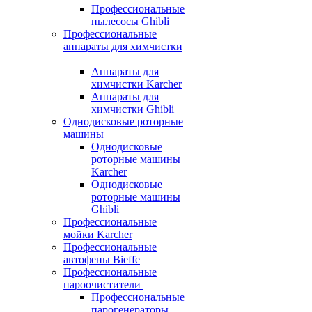
Профессиональные
пылесосы Ghibli
Профессиональные
аппараты для химчистки
Аппараты для
химчистки Karcher
Аппараты для
химчистки Ghibli
Однодисковые роторные
машины
Однодисковые
роторные машины
Karcher
Однодисковые
роторные машины
Ghibli
Профессиональные
мойки Karcher
Профессиональные
автофены Bieffe
Профессиональные
пароочистители
Профессиональные
парогенераторы