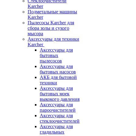
Стеклоочистители
Karcher
Подметальные машины
Karcher
Пылесосы Karcher для
сбора золы и сухого
мысора
Аксессуары для техники
Karcher
Аксессуары для
бытовых
пылесосов
Аксессуары для
бытовых насосов
АКБ для бытовой
техники
Аксессуары для
бытовых моек
выкокого давления
Аксессуары для
пароочистителей
Аксессуары для
стеклоочистителей
Аксессуары для
гладильных