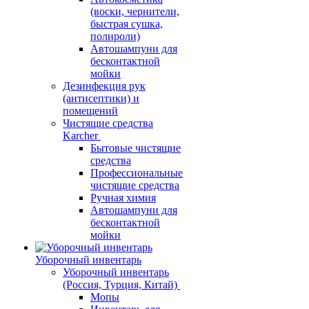
(воски, чернители,
быстрая сушка,
полироли)
Автошампуни для
бесконтактной
мойки
Дезинфекция рук
(антисептики) и
помещений
Чистящие средства
Karcher
Бытовые чистящие
средства
Профессиональные
чистящие средства
Ручная химия
Автошампуни для
бесконтактной
мойки
Уборочный инвентарь
Уборочный инвентарь
(Россия, Турция, Китай)
Мопы