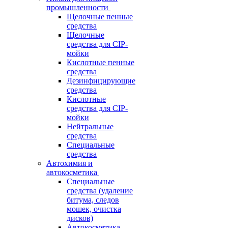
промышленности
Щелочные пенные
средства
Щелочные
средства для CIP-
мойки
Кислотные пенные
средства
Дезинфицирующие
средства
Кислотные
средства для CIP-
мойки
Нейтральные
средства
Специальные
средства
Автохимия и
автокосметика
Специальные
средства (удаление
битума, следов
мошек, очистка
дисков)
Автокосметика