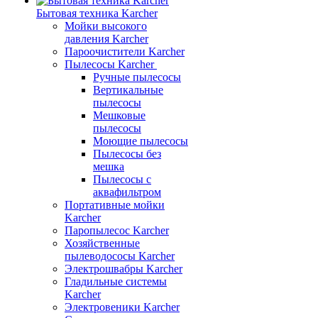
Бытовая техника Karcher
Мойки высокого
давления Karcher
Пароочистители Karcher
Пылесосы Karcher
Ручные пылесосы
Вертикальные
пылесосы
Мешковые
пылесосы
Моющие пылесосы
Пылесосы без
мешка
Пылесосы с
аквафильтром
Портативные мойки
Karcher
Паропылесос Karcher
Хозяйственные
пылеводососы Karcher
Электрошвабры Karcher
Гладильные системы
Karcher
Электровеники Karcher