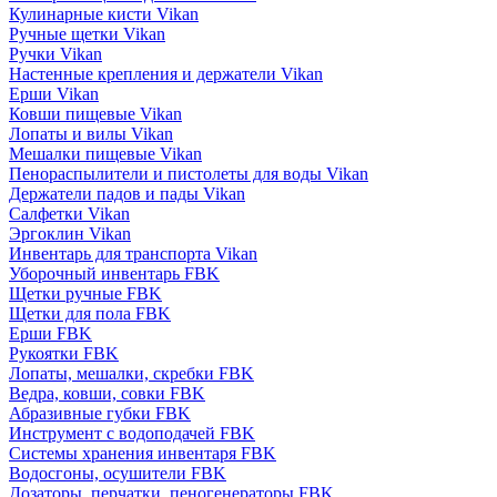
Кулинарные кисти Vikan
Ручные щетки Vikan
Ручки Vikan
Настенные крепления и держатели Vikan
Ерши Vikan
Ковши пищевые Vikan
Лопаты и вилы Vikan
Мешалки пищевые Vikan
Пенораспылители и пистолеты для воды Vikan
Держатели падов и пады Vikan
Салфетки Vikan
Эргоклин Vikan
Инвентарь для транспорта Vikan
Уборочный инвентарь FBK
Щетки ручные FBK
Щетки для пола FBK
Ерши FBK
Рукоятки FBK
Лопаты, мешалки, скребки FBK
Ведра, ковши, совки FBK
Абразивные губки FBK
Инструмент с водоподачей FBK
Системы хранения инвентаря FBK
Водосгоны, осушители FBK
Дозаторы, перчатки, пеногенераторы FBK