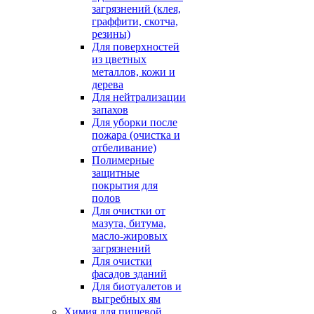
загрязнений (клея,
граффити, скотча,
резины)
Для поверхностей
из цветных
металлов, кожи и
дерева
Для нейтрализации
запахов
Для уборки после
пожара (очистка и
отбеливание)
Полимерные
защитные
покрытия для
полов
Для очистки от
мазута, битума,
масло-жировых
загрязнений
Для очистки
фасадов зданий
Для биотуалетов и
выгребных ям
Химия для пищевой