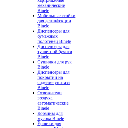
картриджные
механические
Binele
Мобильные стойки
для дезинфекции
Binele
Диспенсеры для
бумажных
полотенец Binele
Диспенсеры для
туалетной бумаги
Binele
Сушилки для рук
Binele
Диспенсеры для
покрытий на
сидение унитаза
Binele
Освежители
воздуха
автоматические
Binele
Корзины для
мусора Binele
Ёршики для