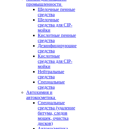
промышленности
Щелочные пенные
средства
Щелочные
средства для CIP-
мойки
Кислотные пенные
средства
Дезинфицирующие
средства
Кислотные
средства для CIP-
мойки
Нейтральные
средства
Специальные
средства
Автохимия и
автокосметика
Специальные
средства (удаление
битума, следов
мошек, очистка
дисков)
Автокосметика