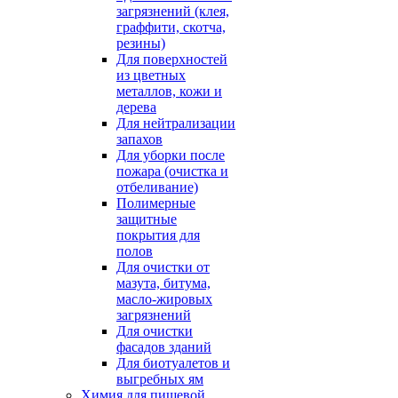
загрязнений (клея,
граффити, скотча,
резины)
Для поверхностей
из цветных
металлов, кожи и
дерева
Для нейтрализации
запахов
Для уборки после
пожара (очистка и
отбеливание)
Полимерные
защитные
покрытия для
полов
Для очистки от
мазута, битума,
масло-жировых
загрязнений
Для очистки
фасадов зданий
Для биотуалетов и
выгребных ям
Химия для пищевой