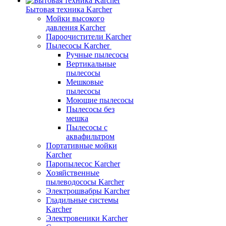
Бытовая техника Karcher
Мойки высокого
давления Karcher
Пароочистители Karcher
Пылесосы Karcher
Ручные пылесосы
Вертикальные
пылесосы
Мешковые
пылесосы
Моющие пылесосы
Пылесосы без
мешка
Пылесосы с
аквафильтром
Портативные мойки
Karcher
Паропылесос Karcher
Хозяйственные
пылеводососы Karcher
Электрошвабры Karcher
Гладильные системы
Karcher
Электровеники Karcher