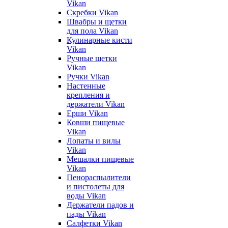
Vikan
Скребки Vikan
Швабры и щетки
для пола Vikan
Кулинарные кисти
Vikan
Ручные щетки
Vikan
Ручки Vikan
Настенные
крепления и
держатели Vikan
Ерши Vikan
Ковши пищевые
Vikan
Лопаты и вилы
Vikan
Мешалки пищевые
Vikan
Пенораспылители
и пистолеты для
воды Vikan
Держатели падов и
пады Vikan
Салфетки Vikan