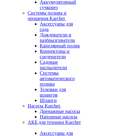
Аккумуляторный
сучкорез
Системы полива и
орошения Karcher
Аксессуары для
сада
Дождеватели и
разбрызгиватели
Капелярный полив
Коннекторы и
соеденители
Садовые
распылители
Системы
автоматического
полива
Тележки для
шлангов
Шланги
Насосы Karcher
Дренажные насосы
Напорные насосы
АКБ для техники Karcher
Аксессуары для