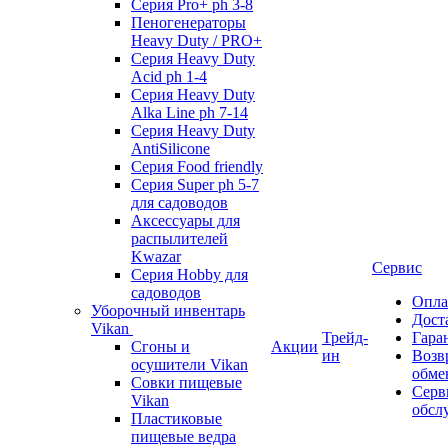
Серия Pro+ ph 3-8
Пеногенераторы
Heavy Duty / PRO+
Серия Heavy Duty
Acid ph 1-4
Серия Heavy Duty
Alka Line ph 7-14
Серия Heavy Duty
AntiSilicone
Серия Food friendly
Серия Super ph 5-7
для садоводов
Аксессуары для
распылителей
Kwazar
Сервис
Серия Hobby для
садоводов
Опла
Уборочный инвентарь
Дост
Vikan
Трейд-
Гара
Сгоны и
Акции
ин
Возв
осушители Vikan
обме
Совки пищевые
Серв
Vikan
обсл
Пластиковые
пищевые ведра