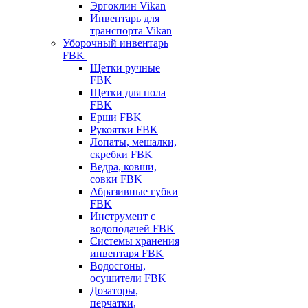
Эргоклин Vikan
Инвентарь для
транспорта Vikan
Уборочный инвентарь
FBK
Щетки ручные
FBK
Щетки для пола
FBK
Ерши FBK
Рукоятки FBK
Лопаты, мешалки,
скребки FBK
Ведра, ковши,
совки FBK
Абразивные губки
FBK
Инструмент с
водоподачей FBK
Системы хранения
инвентаря FBK
Водосгоны,
осушители FBK
Дозаторы,
перчатки,