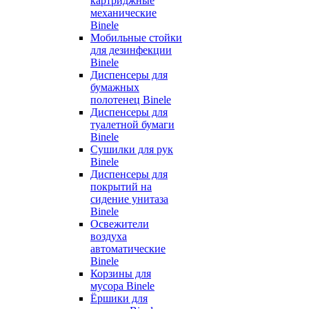
картриджные
механические
Binele
Мобильные стойки
для дезинфекции
Binele
Диспенсеры для
бумажных
полотенец Binele
Диспенсеры для
туалетной бумаги
Binele
Сушилки для рук
Binele
Диспенсеры для
покрытий на
сидение унитаза
Binele
Освежители
воздуха
автоматические
Binele
Корзины для
мусора Binele
Ёршики для