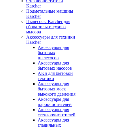
Стеклоочистители
Karcher
Подметальные машины
Karcher
Пылесосы Karcher для
сбора золы и сухого
мысора
Аксессуары для техники
Karcher
Аксессуары для
бытовых
пылесосов
Аксессуары для
бытовых насосов
АКБ для бытовой
техники
Аксессуары для
бытовых моек
выкокого давления
Аксессуары для
пароочистителей
Аксессуары для
стеклоочистителей
Аксессуары для
гладильных