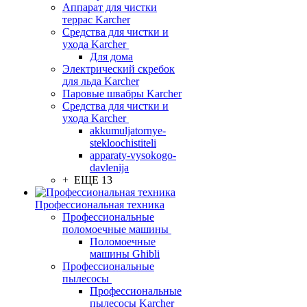
Аппарат для чистки
террас Karcher
Средства для чистки и
ухода Karcher
Для дома
Электрический скребок
для льда Karcher
Паровые швабры Karcher
Средства для чистки и
ухода Karcher
akkumuljatornye-
stekloochistiteli
apparaty-vysokogo-
davlenija
+ ЕЩЕ 13
Профессиональная техника
Профессиональные
поломоечные машины
Поломоечные
машины Ghibli
Профессиональные
пылесосы
Профессиональные
пылесосы Karcher