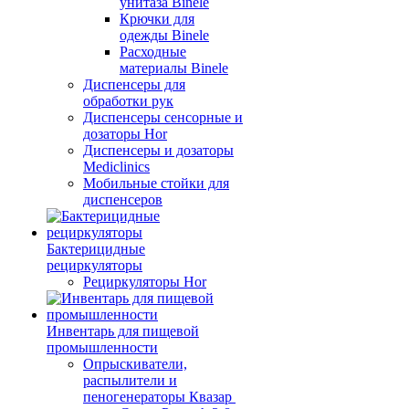
унитаза Binele
Крючки для
одежды Binele
Расходные
материалы Binele
Диспенсеры для
обработки рук
Диспенсеры сенсорные и
дозаторы Hor
Диспенсеры и дозаторы
Mediclinics
Мобильные стойки для
диспенсеров
Бактерицидные
рециркуляторы
Рециркуляторы Hor
Инвентарь для пищевой
промышленности
Опрыскиватели,
распылители и
пеногенераторы Квазар