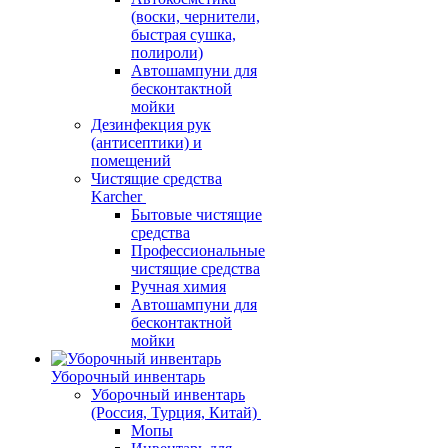
(воски, чернители,
быстрая сушка,
полироли)
Автошампуни для
бесконтактной
мойки
Дезинфекция рук
(антисептики) и
помещений
Чистящие средства
Karcher
Бытовые чистящие
средства
Профессиональные
чистящие средства
Ручная химия
Автошампуни для
бесконтактной
мойки
Уборочный инвентарь
Уборочный инвентарь
(Россия, Турция, Китай)
Мопы