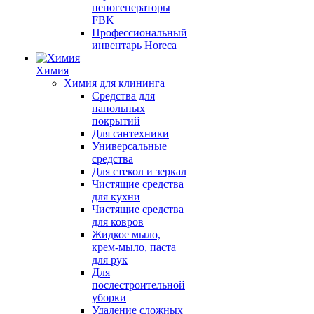
пеногенераторы
FBK
Профессиональный
инвентарь Horeca
Химия
Химия для клининга
Средства для
напольных
покрытий
Для сантехники
Универсальные
средства
Для стекол и зеркал
Чистящие средства
для кухни
Чистящие средства
для ковров
Жидкое мыло,
крем-мыло, паста
для рук
Для
послестроительной
уборки
Удаление сложных