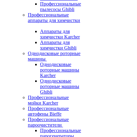
Профессиональные
пылесосы Ghibli
Профессиональные
аппараты для химчистки
Аппараты для
химчистки Karcher
Аппараты для
химчистки Ghibli
Однодисковые роторные
машины
Однодисковые
роторные машины
Karcher
Однодисковые
роторные машины
Ghibli
Профессиональные
мойки Karcher
Профессиональные
автофены Bieffe
Профессиональные
пароочистители
Профессиональные
парогенераторы