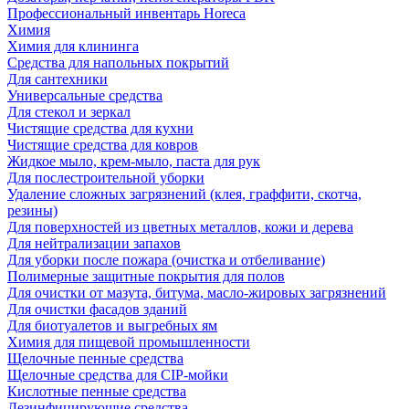
Профессиональный инвентарь Horeca
Химия
Химия для клининга
Средства для напольных покрытий
Для сантехники
Универсальные средства
Для стекол и зеркал
Чистящие средства для кухни
Чистящие средства для ковров
Жидкое мыло, крем-мыло, паста для рук
Для послестроительной уборки
Удаление сложных загрязнений (клея, граффити, скотча,
резины)
Для поверхностей из цветных металлов, кожи и дерева
Для нейтрализации запахов
Для уборки после пожара (очистка и отбеливание)
Полимерные защитные покрытия для полов
Для очистки от мазута, битума, масло-жировых загрязнений
Для очистки фасадов зданий
Для биотуалетов и выгребных ям
Химия для пищевой промышленности
Щелочные пенные средства
Щелочные средства для CIP-мойки
Кислотные пенные средства
Дезинфицирующие средства