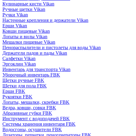
Кулинарные кисти Vikan
Ручные щетки Vikan
Ручки Vikan
Настенные крепления и держатели Vikan
Ерши Vikan
Ковши пищевые Vikan
Лопаты и вилы Vikan
Мешалки пищевые Vikan
Пенораспылители и пистолеты для воды Vikan
Держатели падов и пады Vikan
Салфетки Vikan
Эргоклин Vikan
Инвентарь для транспорта Vikan
Уборочный инвентарь FBK
Щетки ручные FBK
Щетки для пола FBK
Ерши FBK
Рукоятки FBK
Лопаты, мешалки, скребки FBK
Ведра, ковши, совки FBK
Абразивные губки FBK
Инструмент с водоподачей FBK
Системы хранения инвентаря FBK
Водосгоны, осушители FBK
Дозаторы, перчатки, пеногенераторы FBK