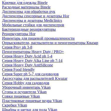
Крючки для одежды Binele
Расходные материалы Binele
Диспенсеры для обработки рук
Диспенсеры сенсорные и дозаторы Hor
Диспенсеры и дозаторы Mediclinics
Мобильные стойки для диспенсеров
Бактерицидные рециркуляторы
Рециркуляторы Hor
Инвентарь для пищевой промышленности
Опрыскиватели, распылители и пеногенераторы Квазар
Серия Pro+ ph 3-8
Пеногенераторы Heavy Duty / PRO+
Серия Heavy Duty Acid ph 1-4
Серия Heavy Duty Alka Line ph 7-14
Серия Heavy Duty AntiSilicone
Серия Food friendly
Серия Super ph 5-7 для садоводов
Аксессуары для распылителей Kwazar
Серия Hobby для садоводов
Уборочный инвентарь Vikan
Сгоны и осушители Vikan
Совки пищевые Vikan
Пластиковые пищевые ведра Vikan
Скребки Vikan
Швабры и щетки для пола Vikan