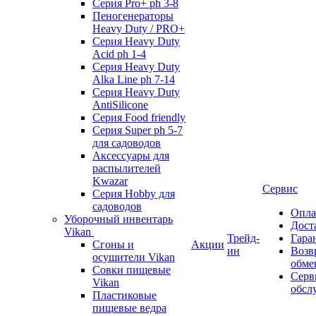
Серия Pro+ ph 3-8
Пеногенераторы
Heavy Duty / PRO+
Серия Heavy Duty
Acid ph 1-4
Серия Heavy Duty
Alka Line ph 7-14
Серия Heavy Duty
AntiSilicone
Серия Food friendly
Серия Super ph 5-7
для садоводов
Аксессуары для
распылителей
Kwazar
Сервис
Серия Hobby для
садоводов
Опла
Уборочный инвентарь
Дост
Vikan
Трейд-
Гара
Сгоны и
Акции
ин
Возв
осушители Vikan
обме
Совки пищевые
Серв
Vikan
обсл
Пластиковые
пищевые ведра