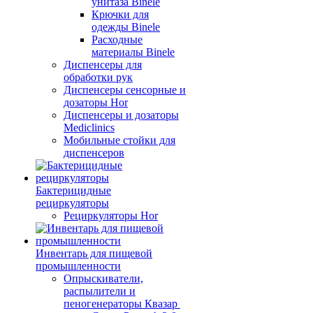
унитаза Binele
Крючки для
одежды Binele
Расходные
материалы Binele
Диспенсеры для
обработки рук
Диспенсеры сенсорные и
дозаторы Hor
Диспенсеры и дозаторы
Mediclinics
Мобильные стойки для
диспенсеров
Бактерицидные
рециркуляторы
Рециркуляторы Hor
Инвентарь для пищевой
промышленности
Опрыскиватели,
распылители и
пеногенераторы Квазар