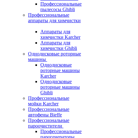
Профессиональные
пылесосы Ghibli
Профессиональные
аппараты для химчистки
Аппараты для
химчистки Karcher
Аппараты для
химчистки Ghibli
Однодисковые роторные
машины
Однодисковые
роторные машины
Karcher
Однодисковые
роторные машины
Ghibli
Профессиональные
мойки Karcher
Профессиональные
автофены Bieffe
Профессиональные
пароочистители
Профессиональные
парогенераторы