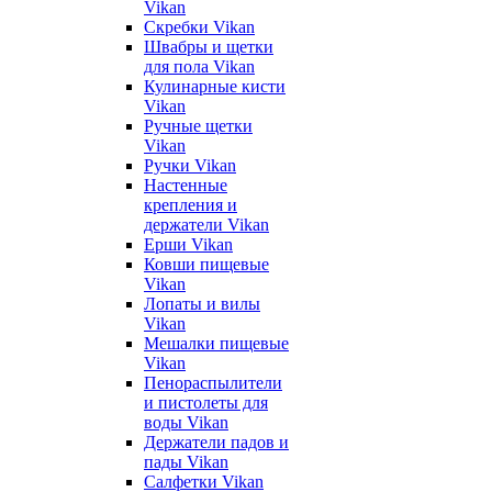
Vikan
Скребки Vikan
Швабры и щетки
для пола Vikan
Кулинарные кисти
Vikan
Ручные щетки
Vikan
Ручки Vikan
Настенные
крепления и
держатели Vikan
Ерши Vikan
Ковши пищевые
Vikan
Лопаты и вилы
Vikan
Мешалки пищевые
Vikan
Пенораспылители
и пистолеты для
воды Vikan
Держатели падов и
пады Vikan
Салфетки Vikan