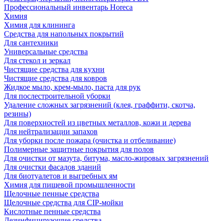
Профессиональный инвентарь Horeca
Химия
Химия для клининга
Средства для напольных покрытий
Для сантехники
Универсальные средства
Для стекол и зеркал
Чистящие средства для кухни
Чистящие средства для ковров
Жидкое мыло, крем-мыло, паста для рук
Для послестроительной уборки
Удаление сложных загрязнений (клея, граффити, скотча,
резины)
Для поверхностей из цветных металлов, кожи и дерева
Для нейтрализации запахов
Для уборки после пожара (очистка и отбеливание)
Полимерные защитные покрытия для полов
Для очистки от мазута, битума, масло-жировых загрязнений
Для очистки фасадов зданий
Для биотуалетов и выгребных ям
Химия для пищевой промышленности
Щелочные пенные средства
Щелочные средства для CIP-мойки
Кислотные пенные средства
Дезинфицирующие средства