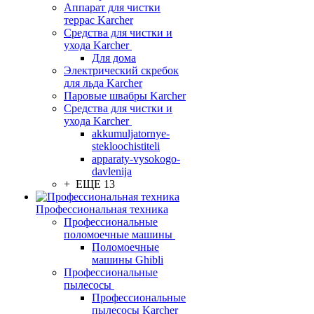
Аппарат для чистки
террас Karcher
Средства для чистки и
ухода Karcher
Для дома
Электрический скребок
для льда Karcher
Паровые швабры Karcher
Средства для чистки и
ухода Karcher
akkumuljatornye-
stekloochistiteli
apparaty-vysokogo-
davlenija
+ ЕЩЕ 13
Профессиональная техника
Профессиональные
поломоечные машины
Поломоечные
машины Ghibli
Профессиональные
пылесосы
Профессиональные
пылесосы Karcher