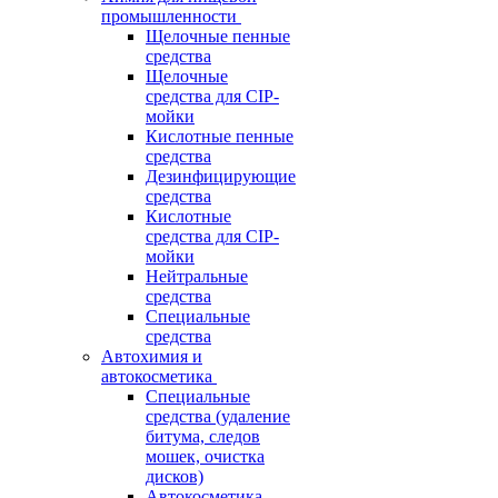
промышленности
Щелочные пенные
средства
Щелочные
средства для CIP-
мойки
Кислотные пенные
средства
Дезинфицирующие
средства
Кислотные
средства для CIP-
мойки
Нейтральные
средства
Специальные
средства
Автохимия и
автокосметика
Специальные
средства (удаление
битума, следов
мошек, очистка
дисков)
Автокосметика