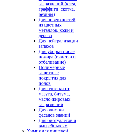
загрязнений (клея,
граффити, скотча,
резины)
Для поверхностей
из цветных
металлов, кожи и
дерева
Для нейтрализации
запахов
Для уборки после
пожара (очистка и
отбеливание)
Полимерные
защитные
покрытия для
полов
Для очистки от
мазута, битума,
масло-жировых
загрязнений
Для очистки
фасадов зданий
Для биотуалетов и
выгребных ям
Химия для пищевой