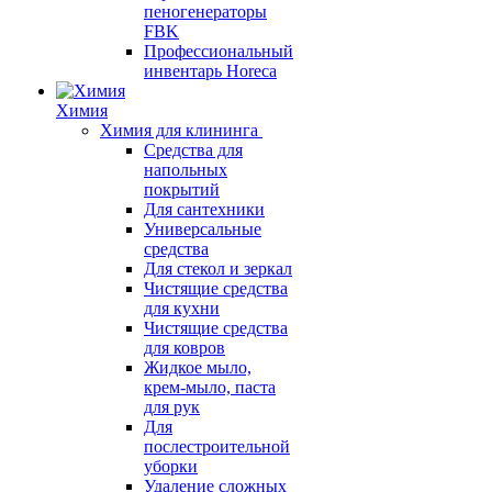
пеногенераторы
FBK
Профессиональный
инвентарь Horeca
Химия
Химия для клининга
Средства для
напольных
покрытий
Для сантехники
Универсальные
средства
Для стекол и зеркал
Чистящие средства
для кухни
Чистящие средства
для ковров
Жидкое мыло,
крем-мыло, паста
для рук
Для
послестроительной
уборки
Удаление сложных