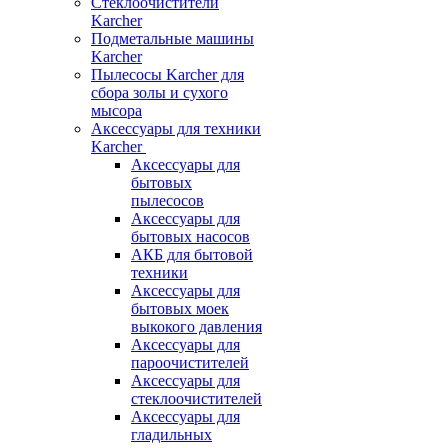
Стеклоочистители
Karcher
Подметальные машины
Karcher
Пылесосы Karcher для
сбора золы и сухого
мысора
Аксессуары для техники
Karcher
Аксессуары для
бытовых
пылесосов
Аксессуары для
бытовых насосов
АКБ для бытовой
техники
Аксессуары для
бытовых моек
выкокого давления
Аксессуары для
пароочистителей
Аксессуары для
стеклоочистителей
Аксессуары для
гладильных