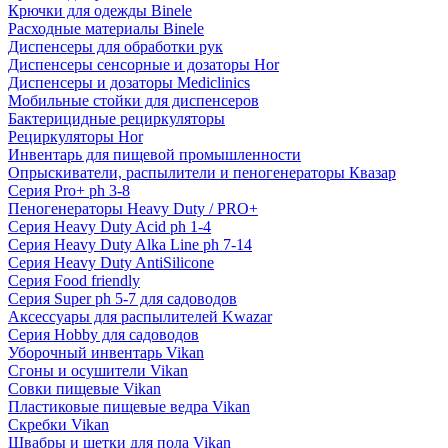
Крючки для одежды Binele
Расходные материалы Binele
Диспенсеры для обработки рук
Диспенсеры сенсорные и дозаторы Hor
Диспенсеры и дозаторы Mediclinics
Мобильные стойки для диспенсеров
Бактерицидные рециркуляторы
Рециркуляторы Hor
Инвентарь для пищевой промышленности
Опрыскиватели, распылители и пеногенераторы Квазар
Серия Pro+ ph 3-8
Пеногенераторы Heavy Duty / PRO+
Серия Heavy Duty Acid ph 1-4
Серия Heavy Duty Alka Line ph 7-14
Серия Heavy Duty AntiSilicone
Серия Food friendly
Серия Super ph 5-7 для садоводов
Аксессуары для распылителей Kwazar
Серия Hobby для садоводов
Уборочный инвентарь Vikan
Сгоны и осушители Vikan
Совки пищевые Vikan
Пластиковые пищевые ведра Vikan
Скребки Vikan
Швабры и щетки для пола Vikan