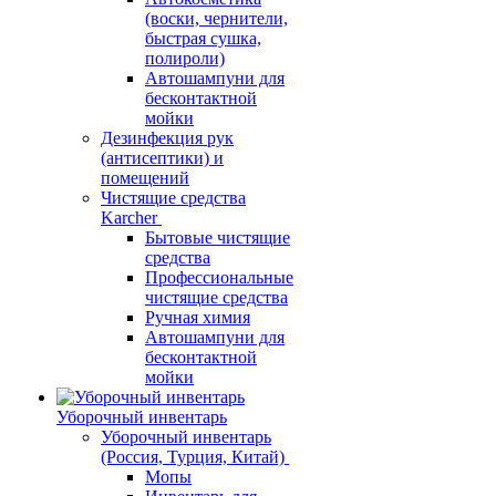
(воски, чернители,
быстрая сушка,
полироли)
Автошампуни для
бесконтактной
мойки
Дезинфекция рук
(антисептики) и
помещений
Чистящие средства
Karcher
Бытовые чистящие
средства
Профессиональные
чистящие средства
Ручная химия
Автошампуни для
бесконтактной
мойки
Уборочный инвентарь
Уборочный инвентарь
(Россия, Турция, Китай)
Мопы