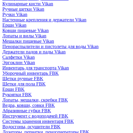
Кулинарные кисти Vikan
Ручные щетки Vikan
Ручки Vikan
Настенные крепления и держатели Vikan
Ерши Vikan
Ковши пищевые Vikan
Лопаты и вилы Vikan
Мешалки пищевые Vikan
Пенораспылители и пистолеты для воды Vikan
Держатели падов и пады Vikan
Салфетки Vikan
Эргоклин Vikan
Инвентарь для транспорта Vikan
Уборочный инвентарь FBK
Щетки ручные FBK
Щетки для пола FBK
Ерши FBK
Рукоятки FBK
Лопаты, мешалки, скребки FBK
Ведра, ковши, совки FBK
Абразивные губки FBK
Инструмент с водоподачей FBK
Системы хранения инвентаря FBK
Водосгоны, осушители FBK
Дозаторы, перчатки, пеногенераторы FBK