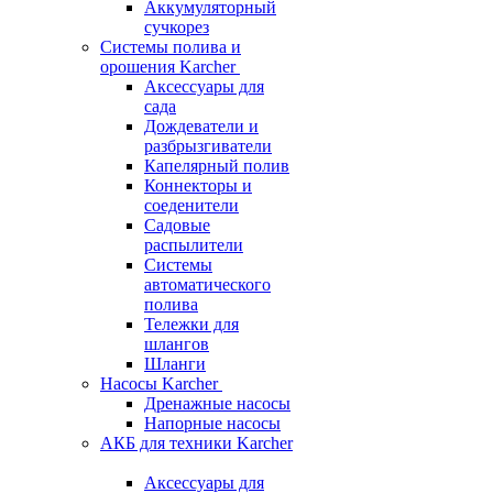
Аккумуляторный
сучкорез
Системы полива и
орошения Karcher
Аксессуары для
сада
Дождеватели и
разбрызгиватели
Капелярный полив
Коннекторы и
соеденители
Садовые
распылители
Системы
автоматического
полива
Тележки для
шлангов
Шланги
Насосы Karcher
Дренажные насосы
Напорные насосы
АКБ для техники Karcher
Аксессуары для