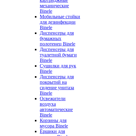
картриджные
механические
Binele
Мобильные стойки
для дезинфекции
Binele
Диспенсеры для
бумажных
полотенец Binele
Диспенсеры для
туалетной бумаги
Binele
Сушилки для рук
Binele
Диспенсеры для
покрытий на
сидение унитаза
Binele
Освежители
воздуха
автоматические
Binele
Корзины для
мусора Binele
Ёршики для