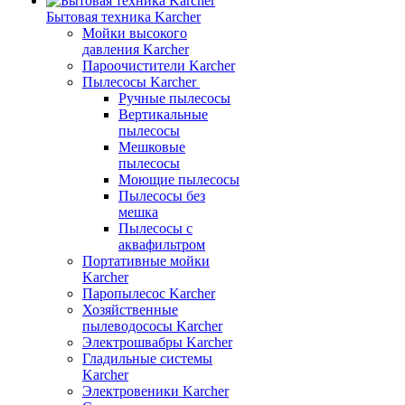
Бытовая техника Karcher
Мойки высокого
давления Karcher
Пароочистители Karcher
Пылесосы Karcher
Ручные пылесосы
Вертикальные
пылесосы
Мешковые
пылесосы
Моющие пылесосы
Пылесосы без
мешка
Пылесосы с
аквафильтром
Портативные мойки
Karcher
Паропылесос Karcher
Хозяйственные
пылеводососы Karcher
Электрошвабры Karcher
Гладильные системы
Karcher
Электровеники Karcher