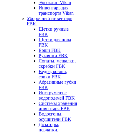
Эргоклин Vikan
Инвентарь для
транспорта Vikan
Уборочный инвентарь
FBK
Щетки ручные
FBK
Щетки для пола
FBK
Ерши FBK
Рукоятки FBK
Лопаты, мешалки,
скребки FBK
Ведра, ковши,
совки FBK
Абразивные губки
FBK
Инструмент с
водоподачей FBK
Системы хранения
инвентаря FBK
Водосгоны,
осушители FBK
Дозаторы,
перчатки,