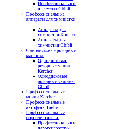
Профессиональные
пылесосы Ghibli
Профессиональные
аппараты для химчистки
Аппараты для
химчистки Karcher
Аппараты для
химчистки Ghibli
Однодисковые роторные
машины
Однодисковые
роторные машины
Karcher
Однодисковые
роторные машины
Ghibli
Профессиональные
мойки Karcher
Профессиональные
автофены Bieffe
Профессиональные
пароочистители
Профессиональные
парогенераторы