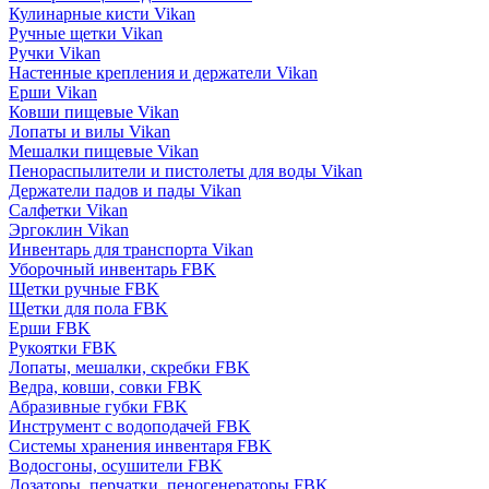
Кулинарные кисти Vikan
Ручные щетки Vikan
Ручки Vikan
Настенные крепления и держатели Vikan
Ерши Vikan
Ковши пищевые Vikan
Лопаты и вилы Vikan
Мешалки пищевые Vikan
Пенораспылители и пистолеты для воды Vikan
Держатели падов и пады Vikan
Салфетки Vikan
Эргоклин Vikan
Инвентарь для транспорта Vikan
Уборочный инвентарь FBK
Щетки ручные FBK
Щетки для пола FBK
Ерши FBK
Рукоятки FBK
Лопаты, мешалки, скребки FBK
Ведра, ковши, совки FBK
Абразивные губки FBK
Инструмент с водоподачей FBK
Системы хранения инвентаря FBK
Водосгоны, осушители FBK
Дозаторы, перчатки, пеногенераторы FBK