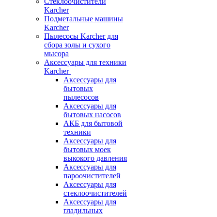
Стеклоочистители
Karcher
Подметальные машины
Karcher
Пылесосы Karcher для
сбора золы и сухого
мысора
Аксессуары для техники
Karcher
Аксессуары для
бытовых
пылесосов
Аксессуары для
бытовых насосов
АКБ для бытовой
техники
Аксессуары для
бытовых моек
выкокого давления
Аксессуары для
пароочистителей
Аксессуары для
стеклоочистителей
Аксессуары для
гладильных