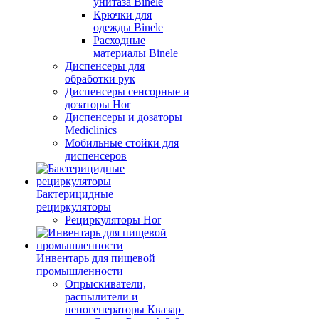
унитаза Binele
Крючки для
одежды Binele
Расходные
материалы Binele
Диспенсеры для
обработки рук
Диспенсеры сенсорные и
дозаторы Hor
Диспенсеры и дозаторы
Mediclinics
Мобильные стойки для
диспенсеров
Бактерицидные
рециркуляторы
Рециркуляторы Hor
Инвентарь для пищевой
промышленности
Опрыскиватели,
распылители и
пеногенераторы Квазар