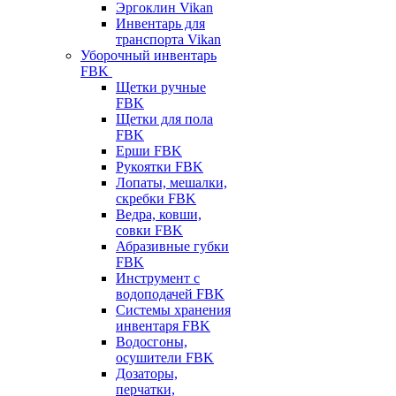
Эргоклин Vikan
Инвентарь для
транспорта Vikan
Уборочный инвентарь
FBK
Щетки ручные
FBK
Щетки для пола
FBK
Ерши FBK
Рукоятки FBK
Лопаты, мешалки,
скребки FBK
Ведра, ковши,
совки FBK
Абразивные губки
FBK
Инструмент с
водоподачей FBK
Системы хранения
инвентаря FBK
Водосгоны,
осушители FBK
Дозаторы,
перчатки,