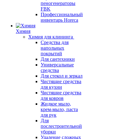
пеногенераторы
FBK
Профессиональный
инвентарь Horeca
Химия
Химия для клининга
Средства для
напольных
покрытий
Для сантехники
Универсальные
средства
Для стекол и зеркал
Чистящие средства
для кухни
Чистящие средства
для ковров
Жидкое мыло,
крем-мыло, паста
для рук
Для
послестроительной
уборки
Удаление сложных