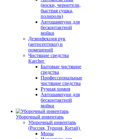
(воски, чернители,
быстрая сушка,
полироли)
Автошампуни для
бесконтактной
мойки
Дезинфекция рук
(антисептики) и
помещений
Чистящие средства
Karcher
Бытовые чистящие
средства
Профессиональные
чистящие средства
Ручная химия
Автошампуни для
бесконтактной
мойки
Уборочный инвентарь
Уборочный инвентарь
(Россия, Турция, Китай)
Мопы