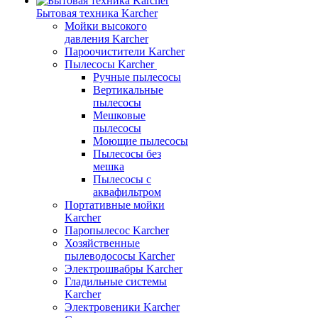
Бытовая техника Karcher
Мойки высокого
давления Karcher
Пароочистители Karcher
Пылесосы Karcher
Ручные пылесосы
Вертикальные
пылесосы
Мешковые
пылесосы
Моющие пылесосы
Пылесосы без
мешка
Пылесосы с
аквафильтром
Портативные мойки
Karcher
Паропылесос Karcher
Хозяйственные
пылеводососы Karcher
Электрошвабры Karcher
Гладильные системы
Karcher
Электровеники Karcher