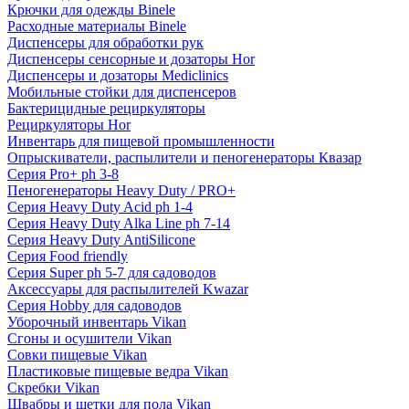
Крючки для одежды Binele
Расходные материалы Binele
Диспенсеры для обработки рук
Диспенсеры сенсорные и дозаторы Hor
Диспенсеры и дозаторы Mediclinics
Мобильные стойки для диспенсеров
Бактерицидные рециркуляторы
Рециркуляторы Hor
Инвентарь для пищевой промышленности
Опрыскиватели, распылители и пеногенераторы Квазар
Серия Pro+ ph 3-8
Пеногенераторы Heavy Duty / PRO+
Серия Heavy Duty Acid ph 1-4
Серия Heavy Duty Alka Line ph 7-14
Серия Heavy Duty AntiSilicone
Серия Food friendly
Серия Super ph 5-7 для садоводов
Аксессуары для распылителей Kwazar
Серия Hobby для садоводов
Уборочный инвентарь Vikan
Сгоны и осушители Vikan
Совки пищевые Vikan
Пластиковые пищевые ведра Vikan
Скребки Vikan
Швабры и щетки для пола Vikan