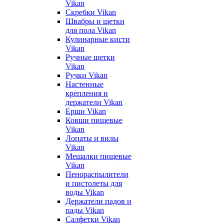
Vikan
Скребки Vikan
Швабры и щетки
для пола Vikan
Кулинарные кисти
Vikan
Ручные щетки
Vikan
Ручки Vikan
Настенные
крепления и
держатели Vikan
Ерши Vikan
Ковши пищевые
Vikan
Лопаты и вилы
Vikan
Мешалки пищевые
Vikan
Пенораспылители
и пистолеты для
воды Vikan
Держатели падов и
пады Vikan
Салфетки Vikan