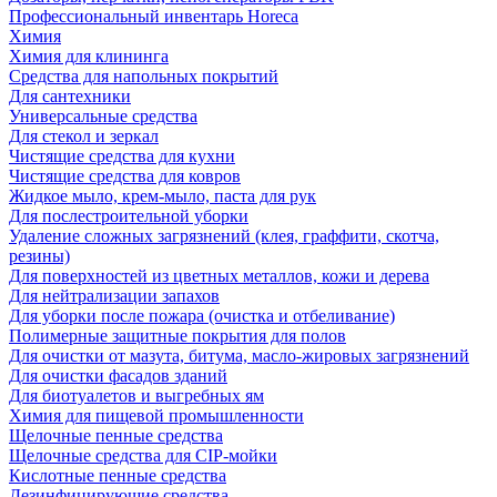
Профессиональный инвентарь Horeca
Химия
Химия для клининга
Средства для напольных покрытий
Для сантехники
Универсальные средства
Для стекол и зеркал
Чистящие средства для кухни
Чистящие средства для ковров
Жидкое мыло, крем-мыло, паста для рук
Для послестроительной уборки
Удаление сложных загрязнений (клея, граффити, скотча,
резины)
Для поверхностей из цветных металлов, кожи и дерева
Для нейтрализации запахов
Для уборки после пожара (очистка и отбеливание)
Полимерные защитные покрытия для полов
Для очистки от мазута, битума, масло-жировых загрязнений
Для очистки фасадов зданий
Для биотуалетов и выгребных ям
Химия для пищевой промышленности
Щелочные пенные средства
Щелочные средства для CIP-мойки
Кислотные пенные средства
Дезинфицирующие средства