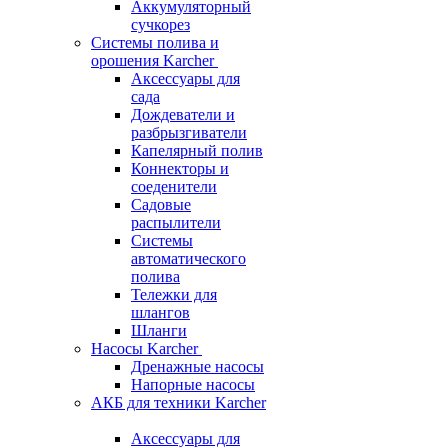
Аккумуляторный
сучкорез
Системы полива и
орошения Karcher
Аксессуары для
сада
Дождеватели и
разбрызгиватели
Капелярный полив
Коннекторы и
соеденители
Садовые
распылители
Системы
автоматического
полива
Тележки для
шлангов
Шланги
Насосы Karcher
Дренажные насосы
Напорные насосы
АКБ для техники Karcher
Аксессуары для