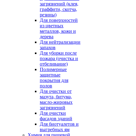
загрязнений (клея,
граффити, скотча,
резины)
Для поверхностей
из цветных
металлов, кожи и
дерева
Для нейтрализации
запахов
Для уборки после
пожара (очистка и
отбеливание)
Полимерные
защитные
покрытия для
полов
Для очистки от
мазута, битума,
масло-жировых
загрязнений
Для очистки
фасадов зданий
Для биотуалетов и
выгребных ям
Химия для пищевой