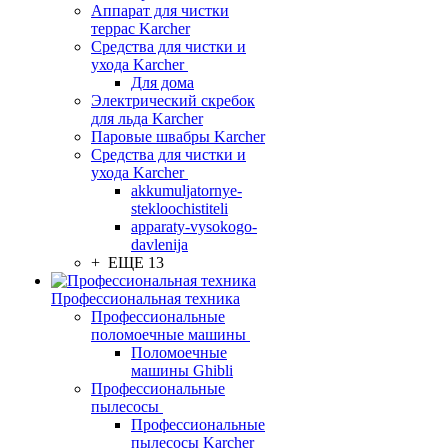
Аппарат для чистки
террас Karcher
Средства для чистки и
ухода Karcher
Для дома
Электрический скребок
для льда Karcher
Паровые швабры Karcher
Средства для чистки и
ухода Karcher
akkumuljatornye-
stekloochistiteli
apparaty-vysokogo-
davlenija
+ ЕЩЕ 13
Профессиональная техника
Профессиональные
поломоечные машины
Поломоечные
машины Ghibli
Профессиональные
пылесосы
Профессиональные
пылесосы Karcher