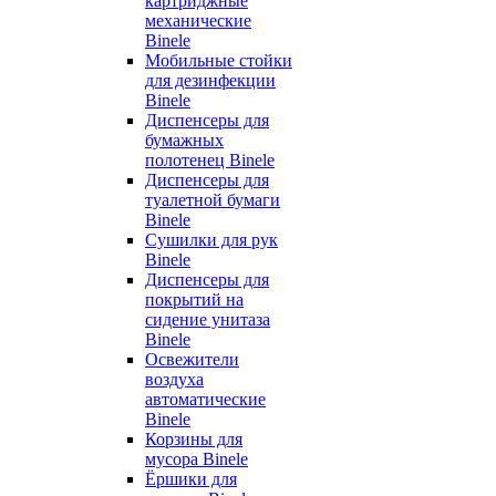
картриджные
механические
Binele
Мобильные стойки
для дезинфекции
Binele
Диспенсеры для
бумажных
полотенец Binele
Диспенсеры для
туалетной бумаги
Binele
Сушилки для рук
Binele
Диспенсеры для
покрытий на
сидение унитаза
Binele
Освежители
воздуха
автоматические
Binele
Корзины для
мусора Binele
Ёршики для