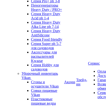
Серия Pro+ ph 3-8
Пеногенераторы
Heavy Duty / PRO+
Серия Heavy Duty
Acid ph 1-4
Серия Heavy Duty
Alka Line ph 7-14
Серия Heavy Duty
AntiSilicone
Серия Food friendly
Серия Super ph 5-7
для садоводов
Аксессуары для
распылителей
Kwazar
Сервис
Серия Hobby для
садоводов
Опла
Уборочный инвентарь
Дост
Vikan
Трейд-
Гара
Сгоны и
Акции
ин
Возв
осушители Vikan
обме
Совки пищевые
Серв
Vikan
обсл
Пластиковые
пищевые ведра