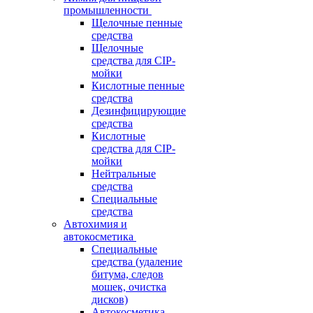
промышленности
Щелочные пенные
средства
Щелочные
средства для CIP-
мойки
Кислотные пенные
средства
Дезинфицирующие
средства
Кислотные
средства для CIP-
мойки
Нейтральные
средства
Специальные
средства
Автохимия и
автокосметика
Специальные
средства (удаление
битума, следов
мошек, очистка
дисков)
Автокосметика