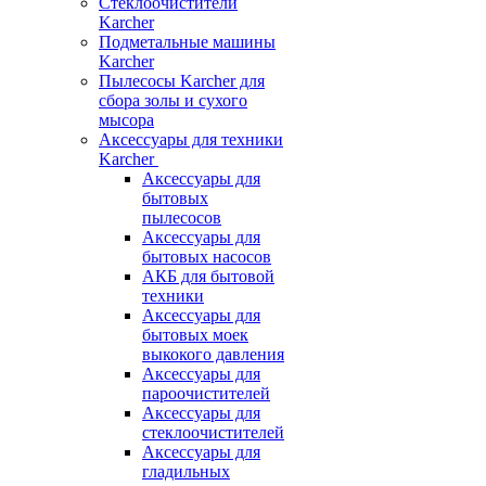
Стеклоочистители
Karcher
Подметальные машины
Karcher
Пылесосы Karcher для
сбора золы и сухого
мысора
Аксессуары для техники
Karcher
Аксессуары для
бытовых
пылесосов
Аксессуары для
бытовых насосов
АКБ для бытовой
техники
Аксессуары для
бытовых моек
выкокого давления
Аксессуары для
пароочистителей
Аксессуары для
стеклоочистителей
Аксессуары для
гладильных