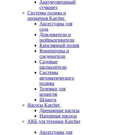
Аккумуляторный
сучкорез
Системы полива и
орошения Karcher
Аксессуары для
сада
Дождеватели и
разбрызгиватели
Капелярный полив
Коннекторы и
соеденители
Садовые
распылители
Системы
автоматического
полива
Тележки для
шлангов
Шланги
Насосы Karcher
Дренажные насосы
Напорные насосы
АКБ для техники Karcher
Аксессуары для