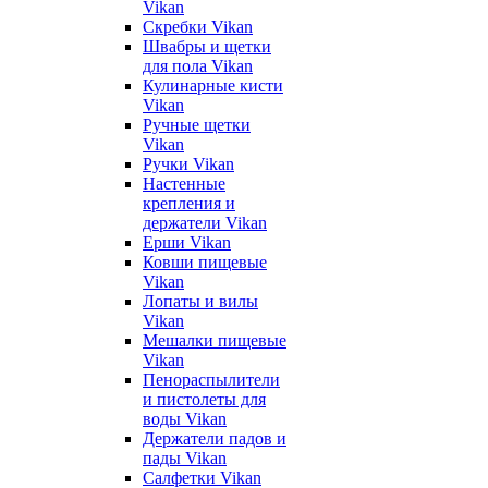
Vikan
Скребки Vikan
Швабры и щетки
для пола Vikan
Кулинарные кисти
Vikan
Ручные щетки
Vikan
Ручки Vikan
Настенные
крепления и
держатели Vikan
Ерши Vikan
Ковши пищевые
Vikan
Лопаты и вилы
Vikan
Мешалки пищевые
Vikan
Пенораспылители
и пистолеты для
воды Vikan
Держатели падов и
пады Vikan
Салфетки Vikan