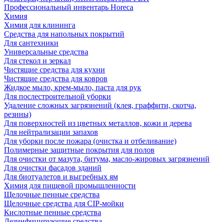
Профессиональный инвентарь Horeca
Химия
Химия для клининга
Средства для напольных покрытий
Для сантехники
Универсальные средства
Для стекол и зеркал
Чистящие средства для кухни
Чистящие средства для ковров
Жидкое мыло, крем-мыло, паста для рук
Для послестроительной уборки
Удаление сложных загрязнений (клея, граффити, скотча,
резины)
Для поверхностей из цветных металлов, кожи и дерева
Для нейтрализации запахов
Для уборки после пожара (очистка и отбеливание)
Полимерные защитные покрытия для полов
Для очистки от мазута, битума, масло-жировых загрязнений
Для очистки фасадов зданий
Для биотуалетов и выгребных ям
Химия для пищевой промышленности
Щелочные пенные средства
Щелочные средства для CIP-мойки
Кислотные пенные средства
Дезинфицирующие средства