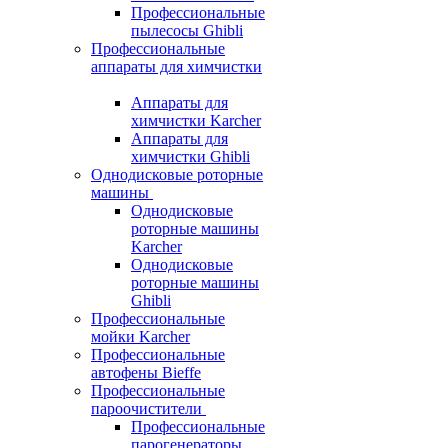
Профессиональные
пылесосы Ghibli
Профессиональные
аппараты для химчистки
Аппараты для
химчистки Karcher
Аппараты для
химчистки Ghibli
Однодисковые роторные
машины
Однодисковые
роторные машины
Karcher
Однодисковые
роторные машины
Ghibli
Профессиональные
мойки Karcher
Профессиональные
автофены Bieffe
Профессиональные
пароочистители
Профессиональные
парогенераторы