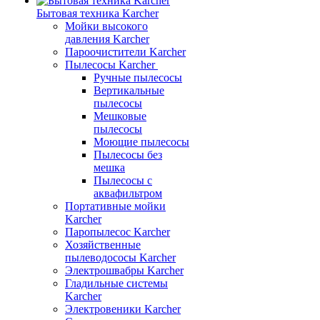
Бытовая техника Karcher
Мойки высокого
давления Karcher
Пароочистители Karcher
Пылесосы Karcher
Ручные пылесосы
Вертикальные
пылесосы
Мешковые
пылесосы
Моющие пылесосы
Пылесосы без
мешка
Пылесосы с
аквафильтром
Портативные мойки
Karcher
Паропылесос Karcher
Хозяйственные
пылеводососы Karcher
Электрошвабры Karcher
Гладильные системы
Karcher
Электровеники Karcher