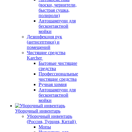
(воски, чернители,
быстрая сушка,
полироли)
Автошампуни для
бесконтактной
мойки
Дезинфекция рук
(антисептики) и
помещений
Чистящие средства
Karcher
Бытовые чистящие
средства
Профессиональные
чистящие средства
Ручная химия
Автошампуни для
бесконтактной
мойки
Уборочный инвентарь
Уборочный инвентарь
(Россия, Турция, Китай)
Мопы