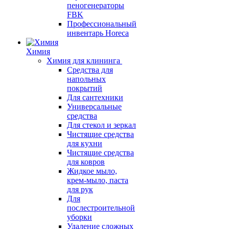
пеногенераторы
FBK
Профессиональный
инвентарь Horeca
Химия
Химия для клининга
Средства для
напольных
покрытий
Для сантехники
Универсальные
средства
Для стекол и зеркал
Чистящие средства
для кухни
Чистящие средства
для ковров
Жидкое мыло,
крем-мыло, паста
для рук
Для
послестроительной
уборки
Удаление сложных