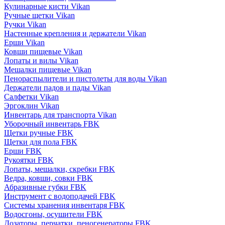
Кулинарные кисти Vikan
Ручные щетки Vikan
Ручки Vikan
Настенные крепления и держатели Vikan
Ерши Vikan
Ковши пищевые Vikan
Лопаты и вилы Vikan
Мешалки пищевые Vikan
Пенораспылители и пистолеты для воды Vikan
Держатели падов и пады Vikan
Салфетки Vikan
Эргоклин Vikan
Инвентарь для транспорта Vikan
Уборочный инвентарь FBK
Щетки ручные FBK
Щетки для пола FBK
Ерши FBK
Рукоятки FBK
Лопаты, мешалки, скребки FBK
Ведра, ковши, совки FBK
Абразивные губки FBK
Инструмент с водоподачей FBK
Системы хранения инвентаря FBK
Водосгоны, осушители FBK
Дозаторы, перчатки, пеногенераторы FBK