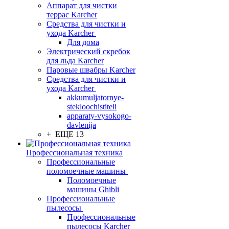
Аппарат для чистки
террас Karcher
Средства для чистки и
ухода Karcher
Для дома
Электрический скребок
для льда Karcher
Паровые швабры Karcher
Средства для чистки и
ухода Karcher
akkumuljatornye-
stekloochistiteli
apparaty-vysokogo-
davlenija
+ ЕЩЕ 13
Профессиональная техника
Профессиональные
поломоечные машины
Поломоечные
машины Ghibli
Профессиональные
пылесосы
Профессиональные
пылесосы Karcher