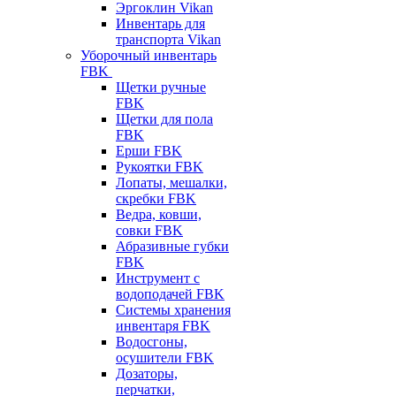
Эргоклин Vikan
Инвентарь для
транспорта Vikan
Уборочный инвентарь
FBK
Щетки ручные
FBK
Щетки для пола
FBK
Ерши FBK
Рукоятки FBK
Лопаты, мешалки,
скребки FBK
Ведра, ковши,
совки FBK
Абразивные губки
FBK
Инструмент с
водоподачей FBK
Системы хранения
инвентаря FBK
Водосгоны,
осушители FBK
Дозаторы,
перчатки,