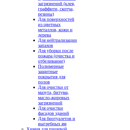
загрязнений (клея,
граффити, скотча,
резины)
Для поверхностей
из цветных
металлов, кожи и
дерева
Для нейтрализации
запахов
Для уборки после
пожара (очистка и
отбеливание)
Полимерные
защитные
покрытия для
полов
Для очистки от
мазута, битума,
масло-жировых
загрязнений
Для очистки
фасадов зданий
Для биотуалетов и
выгребных ям
Химия для пищевой