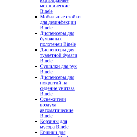
картриджные
механические
Binele
Мобильные стойки
для дезинфекции
Binele
Диспенсеры для
бумажных
полотенец Binele
Диспенсеры для
туалетной бумаги
Binele
Сушилки для рук
Binele
Диспенсеры для
покрытий на
сидение унитаза
Binele
Освежители
воздуха
автоматические
Binele
Корзины для
мусора Binele
Ёршики для