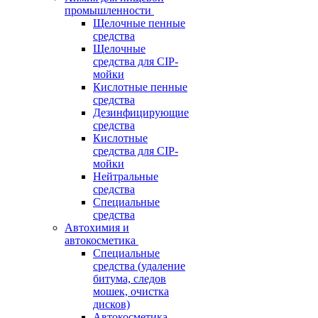
промышленности
Щелочные пенные
средства
Щелочные
средства для CIP-
мойки
Кислотные пенные
средства
Дезинфицирующие
средства
Кислотные
средства для CIP-
мойки
Нейтральные
средства
Специальные
средства
Автохимия и
автокосметика
Специальные
средства (удаление
битума, следов
мошек, очистка
дисков)
Автокосметика