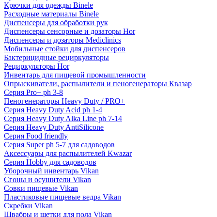
Крючки для одежды Binele
Расходные материалы Binele
Диспенсеры для обработки рук
Диспенсеры сенсорные и дозаторы Hor
Диспенсеры и дозаторы Mediclinics
Мобильные стойки для диспенсеров
Бактерицидные рециркуляторы
Рециркуляторы Hor
Инвентарь для пищевой промышленности
Опрыскиватели, распылители и пеногенераторы Квазар
Серия Pro+ ph 3-8
Пеногенераторы Heavy Duty / PRO+
Серия Heavy Duty Acid ph 1-4
Серия Heavy Duty Alka Line ph 7-14
Серия Heavy Duty AntiSilicone
Серия Food friendly
Серия Super ph 5-7 для садоводов
Аксессуары для распылителей Kwazar
Серия Hobby для садоводов
Уборочный инвентарь Vikan
Сгоны и осушители Vikan
Совки пищевые Vikan
Пластиковые пищевые ведра Vikan
Скребки Vikan
Швабры и щетки для пола Vikan