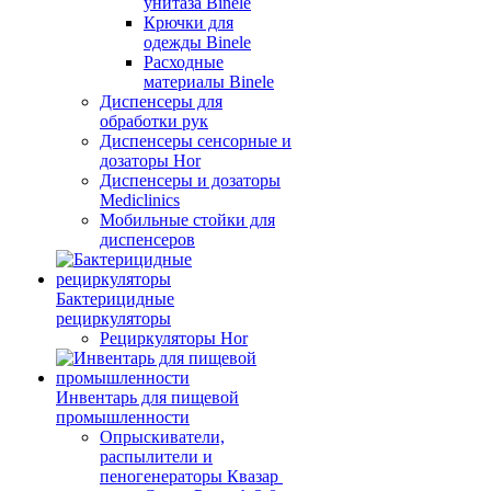
унитаза Binele
Крючки для
одежды Binele
Расходные
материалы Binele
Диспенсеры для
обработки рук
Диспенсеры сенсорные и
дозаторы Hor
Диспенсеры и дозаторы
Mediclinics
Мобильные стойки для
диспенсеров
Бактерицидные
рециркуляторы
Рециркуляторы Hor
Инвентарь для пищевой
промышленности
Опрыскиватели,
распылители и
пеногенераторы Квазар