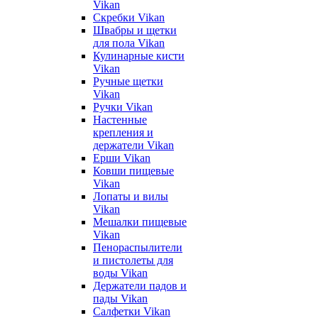
Vikan
Скребки Vikan
Швабры и щетки
для пола Vikan
Кулинарные кисти
Vikan
Ручные щетки
Vikan
Ручки Vikan
Настенные
крепления и
держатели Vikan
Ерши Vikan
Ковши пищевые
Vikan
Лопаты и вилы
Vikan
Мешалки пищевые
Vikan
Пенораспылители
и пистолеты для
воды Vikan
Держатели падов и
пады Vikan
Салфетки Vikan