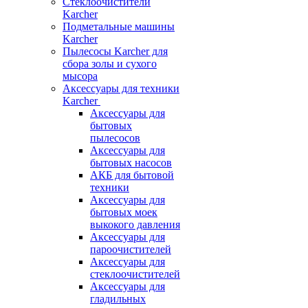
Стеклоочистители
Karcher
Подметальные машины
Karcher
Пылесосы Karcher для
сбора золы и сухого
мысора
Аксессуары для техники
Karcher
Аксессуары для
бытовых
пылесосов
Аксессуары для
бытовых насосов
АКБ для бытовой
техники
Аксессуары для
бытовых моек
выкокого давления
Аксессуары для
пароочистителей
Аксессуары для
стеклоочистителей
Аксессуары для
гладильных