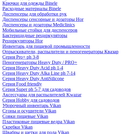
Крючки для одежды Binele
Расходные материалы Binele
Диспенсеры для обработки рук
Диспенсеры сенсорные и дозаторы Hor
Диспенсеры и дозаторы Mediclinics
Мобильные стойки для диспенсеров
Бактерицидные рециркуляторы
Рециркуляторы Hor
Инвентарь для пищевой промышленности
Опрыскиватели, распылители и пеногенераторы Квазар
Серия Pro+ ph 3-8
Пеногенераторы Heavy Duty / PRO+
Серия Heavy Duty Acid ph 1-4
Серия Heavy Duty Alka Line ph 7-14
Серия Heavy Duty AntiSilicone
Серия Food friendly
Серия Super ph 5-7 для садоводов
Аксессуары для распылителей Kwazar
Серия Hobby для садоводов
Уборочный инвентарь Vikan
Сгоны и осушители Vikan
Совки пищевые Vikan
Пластиковые пищевые ведра Vikan
Скребки Vikan
Швабры и щетки для пола Vikan