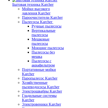
Бытовая техника Karcher
Мойки высокого
давления Karcher
Пароочистители Karcher
Пылесосы Karcher
Ручные пылесосы
Вертикальные
пылесосы
Мешковые
пылесосы
Моющие пылесосы
Пылесосы без
мешка
Пылесосы с
аквафильтром
Портативные мойки
Karcher
Паропылесос Karcher
Хозяйственные
пылеводососы Karcher
Электрошвабры Karcher
Гладильные системы
Karcher
Электровеники Karcher