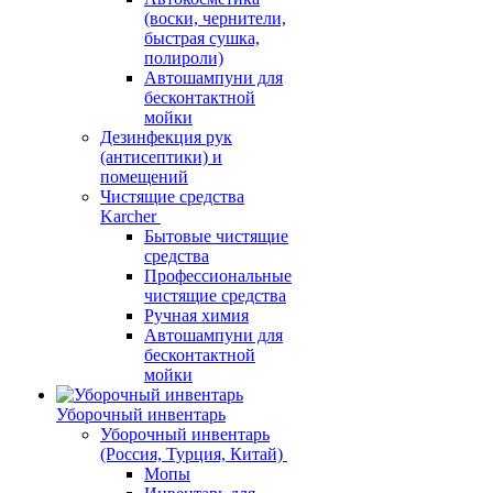
(воски, чернители,
быстрая сушка,
полироли)
Автошампуни для
бесконтактной
мойки
Дезинфекция рук
(антисептики) и
помещений
Чистящие средства
Karcher
Бытовые чистящие
средства
Профессиональные
чистящие средства
Ручная химия
Автошампуни для
бесконтактной
мойки
Уборочный инвентарь
Уборочный инвентарь
(Россия, Турция, Китай)
Мопы