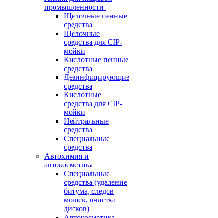
промышленности
Щелочные пенные
средства
Щелочные
средства для CIP-
мойки
Кислотные пенные
средства
Дезинфицирующие
средства
Кислотные
средства для CIP-
мойки
Нейтральные
средства
Специальные
средства
Автохимия и
автокосметика
Специальные
средства (удаление
битума, следов
мошек, очистка
дисков)
Автокосметика