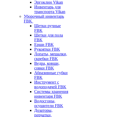
Эргоклин Vikan
Инвентарь для
транспорта Vikan
Уборочный инвентарь
FBK
Щетки ручные
FBK
Щетки для пола
FBK
Ерши FBK
Рукоятки FBK
Лопаты, мешалки,
скребки FBK
Ведра, ковши,
совки FBK
Абразивные губки
FBK
Инструмент с
водоподачей FBK
Системы хранения
инвентаря FBK
Водосгоны,
осушители FBK
Дозаторы,
перчатки,