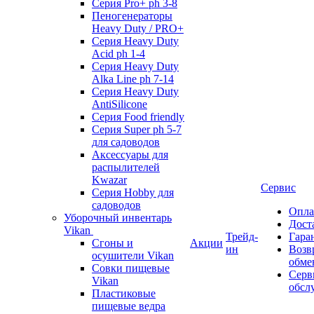
Серия Pro+ ph 3-8
Пеногенераторы
Heavy Duty / PRO+
Серия Heavy Duty
Acid ph 1-4
Серия Heavy Duty
Alka Line ph 7-14
Серия Heavy Duty
AntiSilicone
Серия Food friendly
Серия Super ph 5-7
для садоводов
Аксессуары для
распылителей
Kwazar
Сервис
Серия Hobby для
садоводов
Опла
Уборочный инвентарь
Дост
Vikan
Трейд-
Гара
Сгоны и
Акции
ин
Возв
осушители Vikan
обме
Совки пищевые
Серв
Vikan
обсл
Пластиковые
пищевые ведра