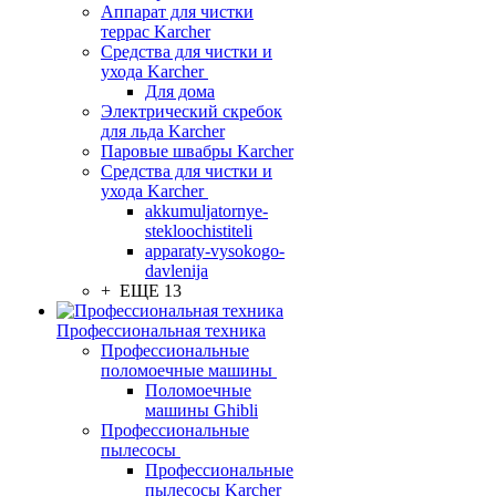
Аппарат для чистки
террас Karcher
Средства для чистки и
ухода Karcher
Для дома
Электрический скребок
для льда Karcher
Паровые швабры Karcher
Средства для чистки и
ухода Karcher
akkumuljatornye-
stekloochistiteli
apparaty-vysokogo-
davlenija
+ ЕЩЕ 13
Профессиональная техника
Профессиональные
поломоечные машины
Поломоечные
машины Ghibli
Профессиональные
пылесосы
Профессиональные
пылесосы Karcher