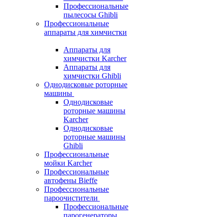
Профессиональные
пылесосы Ghibli
Профессиональные
аппараты для химчистки
Аппараты для
химчистки Karcher
Аппараты для
химчистки Ghibli
Однодисковые роторные
машины
Однодисковые
роторные машины
Karcher
Однодисковые
роторные машины
Ghibli
Профессиональные
мойки Karcher
Профессиональные
автофены Bieffe
Профессиональные
пароочистители
Профессиональные
парогенераторы