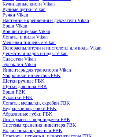
Кулинарные кисти Vikan
Ручные щетки Vikan
Ручки Vikan
Настенные крепления и держатели Vikan
Ерши Vikan
Ковши пищевые Vikan
Лопаты и вилы Vikan
Мешалки пищевые Vikan
Пенораспылители и пистолеты для воды Vikan
Держатели падов и пады Vikan
Салфетки Vikan
Эргоклин Vikan
Инвентарь для транспорта Vikan
Уборочный инвентарь FBK
Щетки ручные FBK
Щетки для пола FBK
Ерши FBK
Рукоятки FBK
Лопаты, мешалки, скребки FBK
Ведра, ковши, совки FBK
Абразивные губки FBK
Инструмент с водоподачей FBK
Системы хранения инвентаря FBK
Водосгоны, осушители FBK
Дозаторы, перчатки, пеногенераторы FBK