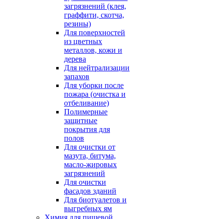
загрязнений (клея,
граффити, скотча,
резины)
Для поверхностей
из цветных
металлов, кожи и
дерева
Для нейтрализации
запахов
Для уборки после
пожара (очистка и
отбеливание)
Полимерные
защитные
покрытия для
полов
Для очистки от
мазута, битума,
масло-жировых
загрязнений
Для очистки
фасадов зданий
Для биотуалетов и
выгребных ям
Химия для пищевой