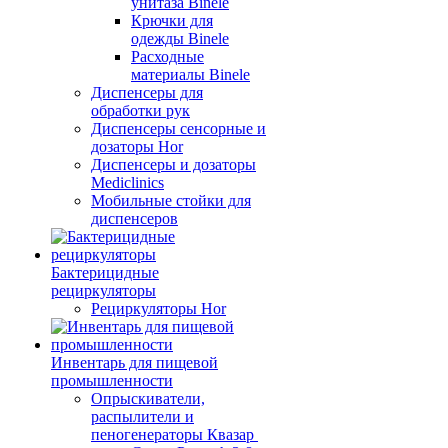
унитаза Binele
Крючки для
одежды Binele
Расходные
материалы Binele
Диспенсеры для
обработки рук
Диспенсеры сенсорные и
дозаторы Hor
Диспенсеры и дозаторы
Mediclinics
Мобильные стойки для
диспенсеров
Бактерицидные
рециркуляторы
Рециркуляторы Hor
Инвентарь для пищевой
промышленности
Опрыскиватели,
распылители и
пеногенераторы Квазар