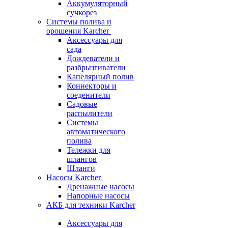
Аккумуляторный
сучкорез
Системы полива и
орошения Karcher
Аксессуары для
сада
Дождеватели и
разбрызгиватели
Капелярный полив
Коннекторы и
соеденители
Садовые
распылители
Системы
автоматического
полива
Тележки для
шлангов
Шланги
Насосы Karcher
Дренажные насосы
Напорные насосы
АКБ для техники Karcher
Аксессуары для