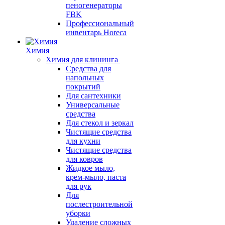
пеногенераторы
FBK
Профессиональный
инвентарь Horeca
Химия
Химия для клининга
Средства для
напольных
покрытий
Для сантехники
Универсальные
средства
Для стекол и зеркал
Чистящие средства
для кухни
Чистящие средства
для ковров
Жидкое мыло,
крем-мыло, паста
для рук
Для
послестроительной
уборки
Удаление сложных