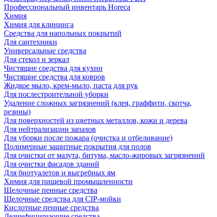
Профессиональный инвентарь Horeca
Химия
Химия для клининга
Средства для напольных покрытий
Для сантехники
Универсальные средства
Для стекол и зеркал
Чистящие средства для кухни
Чистящие средства для ковров
Жидкое мыло, крем-мыло, паста для рук
Для послестроительной уборки
Удаление сложных загрязнений (клея, граффити, скотча,
резины)
Для поверхностей из цветных металлов, кожи и дерева
Для нейтрализации запахов
Для уборки после пожара (очистка и отбеливание)
Полимерные защитные покрытия для полов
Для очистки от мазута, битума, масло-жировых загрязнений
Для очистки фасадов зданий
Для биотуалетов и выгребных ям
Химия для пищевой промышленности
Щелочные пенные средства
Щелочные средства для CIP-мойки
Кислотные пенные средства
Дезинфицирующие средства