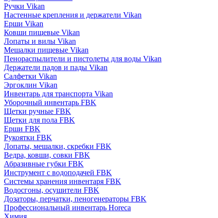
Ручки Vikan
Настенные крепления и держатели Vikan
Ерши Vikan
Ковши пищевые Vikan
Лопаты и вилы Vikan
Мешалки пищевые Vikan
Пенораспылители и пистолеты для воды Vikan
Держатели падов и пады Vikan
Салфетки Vikan
Эргоклин Vikan
Инвентарь для транспорта Vikan
Уборочный инвентарь FBK
Щетки ручные FBK
Щетки для пола FBK
Ерши FBK
Рукоятки FBK
Лопаты, мешалки, скребки FBK
Ведра, ковши, совки FBK
Абразивные губки FBK
Инструмент с водоподачей FBK
Системы хранения инвентаря FBK
Водосгоны, осушители FBK
Дозаторы, перчатки, пеногенераторы FBK
Профессиональный инвентарь Horeca
Химия