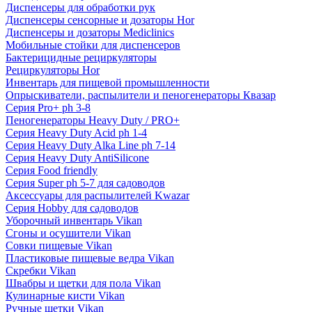
Диспенсеры для обработки рук
Диспенсеры сенсорные и дозаторы Hor
Диспенсеры и дозаторы Mediclinics
Мобильные стойки для диспенсеров
Бактерицидные рециркуляторы
Рециркуляторы Hor
Инвентарь для пищевой промышленности
Опрыскиватели, распылители и пеногенераторы Квазар
Серия Pro+ ph 3-8
Пеногенераторы Heavy Duty / PRO+
Серия Heavy Duty Acid ph 1-4
Серия Heavy Duty Alka Line ph 7-14
Серия Heavy Duty AntiSilicone
Серия Food friendly
Серия Super ph 5-7 для садоводов
Аксессуары для распылителей Kwazar
Серия Hobby для садоводов
Уборочный инвентарь Vikan
Сгоны и осушители Vikan
Совки пищевые Vikan
Пластиковые пищевые ведра Vikan
Скребки Vikan
Швабры и щетки для пола Vikan
Кулинарные кисти Vikan
Ручные щетки Vikan