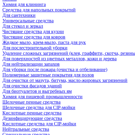
Химия для клининга
Средства для напольных покрытий
Для сантехники
Универсальные средства
Для стекол и зеркал
Чистящие средства для кухни
Чистящие средства для ковров
Жидкое мыло, крем-мыло, паста для рук
Для послестроительной уборки
Удаление сложных загрязнений (клея, граффити, скотча, резины
Для поверхностей из цветных металлов, кожи и дерева
Для нейтрализации запахов
Для уборки после пожара (очистка и отбеливание)
Полимерные защитные покрытия для полов
Для очистки от мазута, битума, масло-жировых загрязнений
Для очистки фасадов зданий
Для биотуалетов и выгребных ям
Химия для пищевой промышленности
Щелочные пенные средства
Щелочные средства для CIP-мойки
Кислотные пенные средства
Дезинфицирующие средства
Кислотные средства для CIP-мойки
Нейтральные средства
Специальные средства