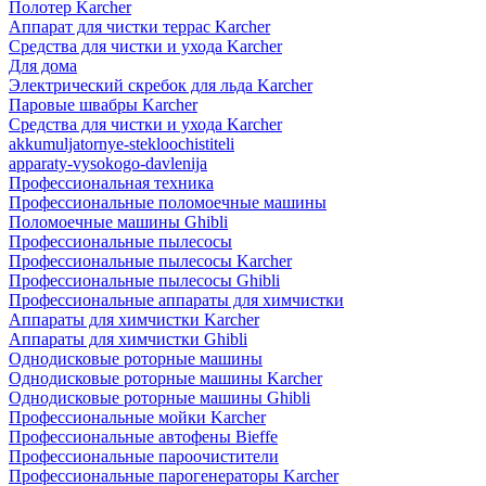
Полотер Karcher
Аппарат для чистки террас Karcher
Средства для чистки и ухода Karcher
Для дома
Электрический скребок для льда Karcher
Паровые швабры Karcher
Средства для чистки и ухода Karcher
akkumuljatornye-stekloochistiteli
apparaty-vysokogo-davlenija
Профессиональная техника
Профессиональные поломоечные машины
Поломоечные машины Ghibli
Профессиональные пылесосы
Профессиональные пылесосы Karcher
Профессиональные пылесосы Ghibli
Профессиональные аппараты для химчистки
Аппараты для химчистки Karcher
Аппараты для химчистки Ghibli
Однодисковые роторные машины
Однодисковые роторные машины Karcher
Однодисковые роторные машины Ghibli
Профессиональные мойки Karcher
Профессиональные автофены Bieffe
Профессиональные пароочистители
Профессиональные парогенераторы Karcher