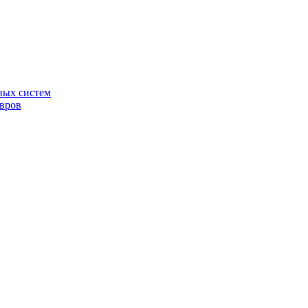
ных систем
овров