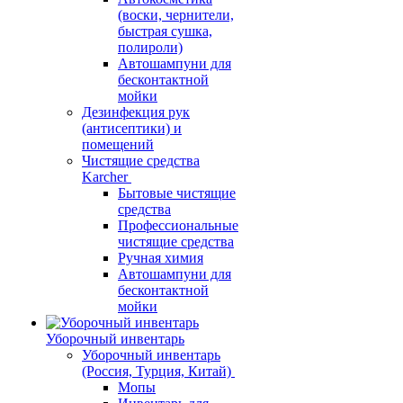
(воски, чернители,
быстрая сушка,
полироли)
Автошампуни для
бесконтактной
мойки
Дезинфекция рук
(антисептики) и
помещений
Чистящие средства
Karcher
Бытовые чистящие
средства
Профессиональные
чистящие средства
Ручная химия
Автошампуни для
бесконтактной
мойки
Уборочный инвентарь
Уборочный инвентарь
(Россия, Турция, Китай)
Мопы