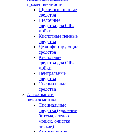
промышленности
Щелочные пенные
средства
Щелочные
средства для CIP-
мойки
Кислотные пенные
средства
Дезинфицирующие
средства
Кислотные
средства для CIP-
мойки
Нейтральные
средства
Специальные
средства
Автохимия и
автокосметика
Специальные
средства (удаление
битума, следов
мошек, очистка
дисков)
Автокосметика