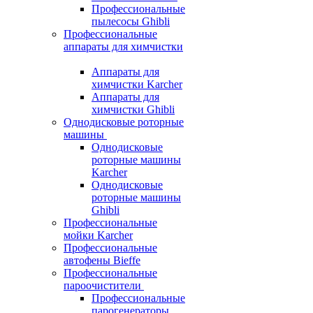
Профессиональные
пылесосы Ghibli
Профессиональные
аппараты для химчистки
Аппараты для
химчистки Karcher
Аппараты для
химчистки Ghibli
Однодисковые роторные
машины
Однодисковые
роторные машины
Karcher
Однодисковые
роторные машины
Ghibli
Профессиональные
мойки Karcher
Профессиональные
автофены Bieffe
Профессиональные
пароочистители
Профессиональные
парогенераторы