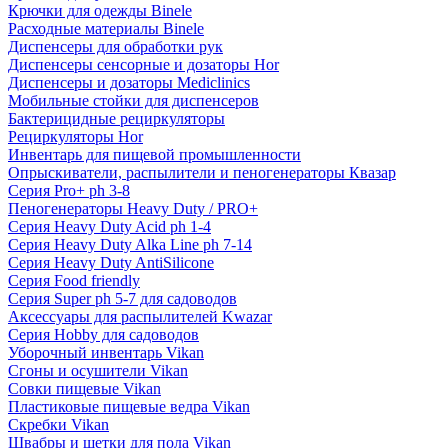
Крючки для одежды Binele
Расходные материалы Binele
Диспенсеры для обработки рук
Диспенсеры сенсорные и дозаторы Hor
Диспенсеры и дозаторы Mediclinics
Мобильные стойки для диспенсеров
Бактерицидные рециркуляторы
Рециркуляторы Hor
Инвентарь для пищевой промышленности
Опрыскиватели, распылители и пеногенераторы Квазар
Серия Pro+ ph 3-8
Пеногенераторы Heavy Duty / PRO+
Серия Heavy Duty Acid ph 1-4
Серия Heavy Duty Alka Line ph 7-14
Серия Heavy Duty AntiSilicone
Серия Food friendly
Серия Super ph 5-7 для садоводов
Аксессуары для распылителей Kwazar
Серия Hobby для садоводов
Уборочный инвентарь Vikan
Сгоны и осушители Vikan
Совки пищевые Vikan
Пластиковые пищевые ведра Vikan
Скребки Vikan
Швабры и щетки для пола Vikan