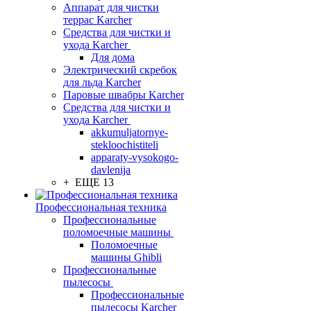
Аппарат для чистки
террас Karcher
Средства для чистки и
ухода Karcher
Для дома
Электрический скребок
для льда Karcher
Паровые швабры Karcher
Средства для чистки и
ухода Karcher
akkumuljatornye-
stekloochistiteli
apparaty-vysokogo-
davlenija
+ ЕЩЕ 13
Профессиональная техника
Профессиональные
поломоечные машины
Поломоечные
машины Ghibli
Профессиональные
пылесосы
Профессиональные
пылесосы Karcher