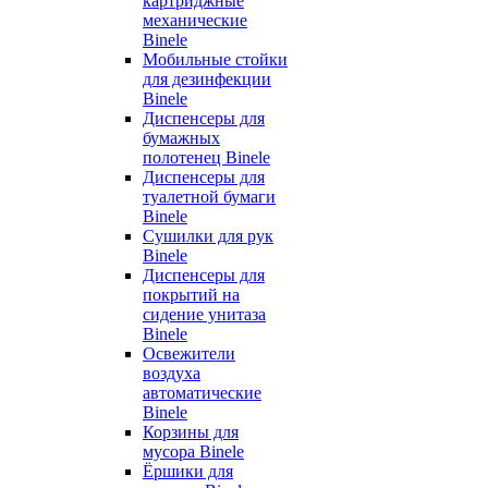
картриджные
механические
Binele
Мобильные стойки
для дезинфекции
Binele
Диспенсеры для
бумажных
полотенец Binele
Диспенсеры для
туалетной бумаги
Binele
Сушилки для рук
Binele
Диспенсеры для
покрытий на
сидение унитаза
Binele
Освежители
воздуха
автоматические
Binele
Корзины для
мусора Binele
Ёршики для