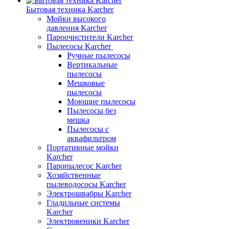
Бытовая техника Karcher
Мойки высокого
давления Karcher
Пароочистители Karcher
Пылесосы Karcher
Ручные пылесосы
Вертикальные
пылесосы
Мешковые
пылесосы
Моющие пылесосы
Пылесосы без
мешка
Пылесосы с
аквафильтром
Портативные мойки
Karcher
Паропылесос Karcher
Хозяйственные
пылеводососы Karcher
Электрошвабры Karcher
Гладильные системы
Karcher
Электровеники Karcher