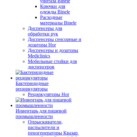
унитаза Binele
Крючки для
одежды Binele
Расходные
материалы Binele
Диспенсеры для
обработки рук
Диспенсеры сенсорные и
дозаторы Hor
Диспенсеры и дозаторы
Mediclinics
Мобильные стойки для
диспенсеров
Бактерицидные
рециркуляторы
Рециркуляторы Hor
Инвентарь для пищевой
промышленности
Опрыскиватели,
распылители и
пеногенераторы Квазар