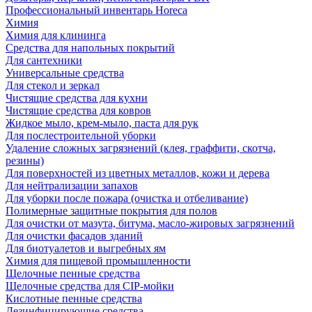
Профессиональный инвентарь Horeca
Химия
Химия для клининга
Средства для напольных покрытий
Для сантехники
Универсальные средства
Для стекол и зеркал
Чистящие средства для кухни
Чистящие средства для ковров
Жидкое мыло, крем-мыло, паста для рук
Для послестроительной уборки
Удаление сложных загрязнений (клея, граффити, скотча,
резины)
Для поверхностей из цветных металлов, кожи и дерева
Для нейтрализации запахов
Для уборки после пожара (очистка и отбеливание)
Полимерные защитные покрытия для полов
Для очистки от мазута, битума, масло-жировых загрязнений
Для очистки фасадов зданий
Для биотуалетов и выгребных ям
Химия для пищевой промышленности
Щелочные пенные средства
Щелочные средства для CIP-мойки
Кислотные пенные средства
Дезинфицирующие средства