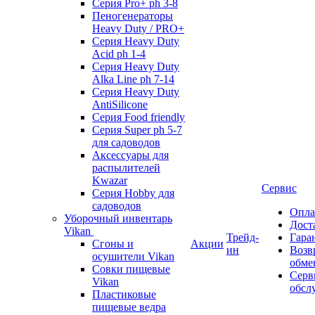
Серия Pro+ ph 3-8
Пеногенераторы
Heavy Duty / PRO+
Серия Heavy Duty
Acid ph 1-4
Серия Heavy Duty
Alka Line ph 7-14
Серия Heavy Duty
AntiSilicone
Серия Food friendly
Серия Super ph 5-7
для садоводов
Аксессуары для
распылителей
Kwazar
Сервис
Серия Hobby для
садоводов
Опла
Уборочный инвентарь
Дост
Vikan
Трейд-
Гара
Сгоны и
Акции
ин
Возв
осушители Vikan
обме
Совки пищевые
Серв
Vikan
обсл
Пластиковые
пищевые ведра