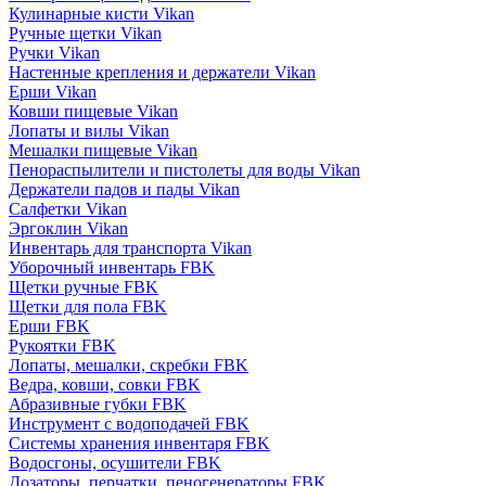
Кулинарные кисти Vikan
Ручные щетки Vikan
Ручки Vikan
Настенные крепления и держатели Vikan
Ерши Vikan
Ковши пищевые Vikan
Лопаты и вилы Vikan
Мешалки пищевые Vikan
Пенораспылители и пистолеты для воды Vikan
Держатели падов и пады Vikan
Салфетки Vikan
Эргоклин Vikan
Инвентарь для транспорта Vikan
Уборочный инвентарь FBK
Щетки ручные FBK
Щетки для пола FBK
Ерши FBK
Рукоятки FBK
Лопаты, мешалки, скребки FBK
Ведра, ковши, совки FBK
Абразивные губки FBK
Инструмент с водоподачей FBK
Системы хранения инвентаря FBK
Водосгоны, осушители FBK
Дозаторы, перчатки, пеногенераторы FBK