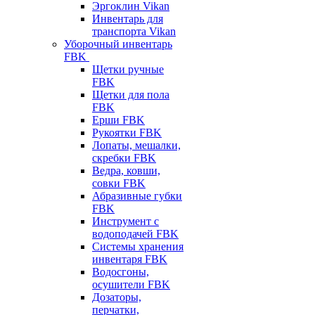
Эргоклин Vikan
Инвентарь для
транспорта Vikan
Уборочный инвентарь
FBK
Щетки ручные
FBK
Щетки для пола
FBK
Ерши FBK
Рукоятки FBK
Лопаты, мешалки,
скребки FBK
Ведра, ковши,
совки FBK
Абразивные губки
FBK
Инструмент с
водоподачей FBK
Системы хранения
инвентаря FBK
Водосгоны,
осушители FBK
Дозаторы,
перчатки,