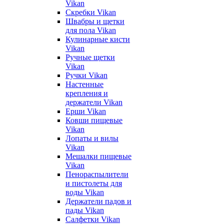
Vikan
Скребки Vikan
Швабры и щетки
для пола Vikan
Кулинарные кисти
Vikan
Ручные щетки
Vikan
Ручки Vikan
Настенные
крепления и
держатели Vikan
Ерши Vikan
Ковши пищевые
Vikan
Лопаты и вилы
Vikan
Мешалки пищевые
Vikan
Пенораспылители
и пистолеты для
воды Vikan
Держатели падов и
пады Vikan
Салфетки Vikan