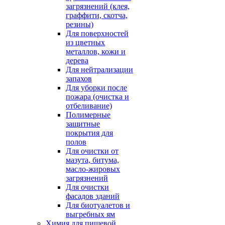
загрязнений (клея,
граффити, скотча,
резины)
Для поверхностей
из цветных
металлов, кожи и
дерева
Для нейтрализации
запахов
Для уборки после
пожара (очистка и
отбеливание)
Полимерные
защитные
покрытия для
полов
Для очистки от
мазута, битума,
масло-жировых
загрязнений
Для очистки
фасадов зданий
Для биотуалетов и
выгребных ям
Химия для пищевой