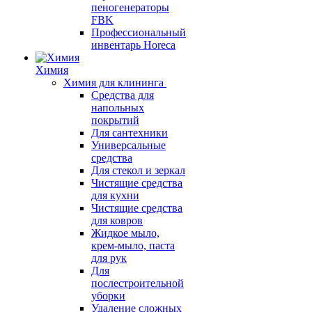
пеногенераторы
FBK
Профессиональный
инвентарь Horeca
Химия
Химия для клининга
Средства для
напольных
покрытий
Для сантехники
Универсальные
средства
Для стекол и зеркал
Чистящие средства
для кухни
Чистящие средства
для ковров
Жидкое мыло,
крем-мыло, паста
для рук
Для
послестроительной
уборки
Удаление сложных