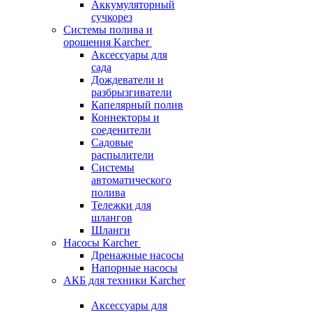
Аккумуляторный
сучкорез
Системы полива и
орошения Karcher
Аксессуары для
сада
Дождеватели и
разбрызгиватели
Капелярный полив
Коннекторы и
соеденители
Садовые
распылители
Системы
автоматического
полива
Тележки для
шлангов
Шланги
Насосы Karcher
Дренажные насосы
Напорные насосы
АКБ для техники Karcher
Аксессуары для