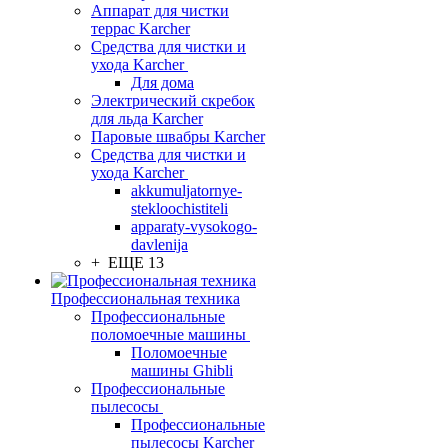
Аппарат для чистки
террас Karcher
Средства для чистки и
ухода Karcher
Для дома
Электрический скребок
для льда Karcher
Паровые швабры Karcher
Средства для чистки и
ухода Karcher
akkumuljatornye-
stekloochistiteli
apparaty-vysokogo-
davlenija
+ ЕЩЕ 13
Профессиональная техника
Профессиональные
поломоечные машины
Поломоечные
машины Ghibli
Профессиональные
пылесосы
Профессиональные
пылесосы Karcher