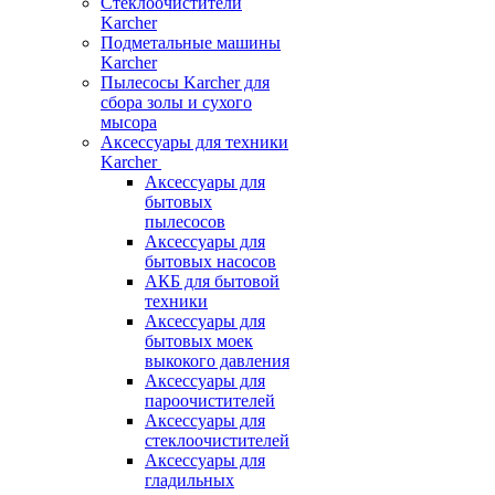
Стеклоочистители
Karcher
Подметальные машины
Karcher
Пылесосы Karcher для
сбора золы и сухого
мысора
Аксессуары для техники
Karcher
Аксессуары для
бытовых
пылесосов
Аксессуары для
бытовых насосов
АКБ для бытовой
техники
Аксессуары для
бытовых моек
выкокого давления
Аксессуары для
пароочистителей
Аксессуары для
стеклоочистителей
Аксессуары для
гладильных