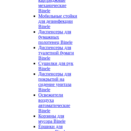
картриджные
механические
Binele
Мобильные стойки
для дезинфекции
Binele
Диспенсеры для
бумажных
полотенец Binele
Диспенсеры для
туалетной бумаги
Binele
Сушилки для рук
Binele
Диспенсеры для
покрытий на
сидение унитаза
Binele
Освежители
воздуха
автоматические
Binele
Корзины для
мусора Binele
Ёршики для