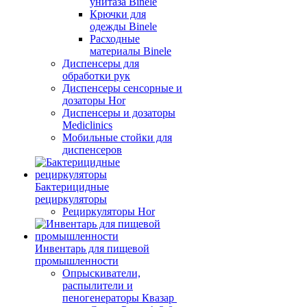
унитаза Binele
Крючки для
одежды Binele
Расходные
материалы Binele
Диспенсеры для
обработки рук
Диспенсеры сенсорные и
дозаторы Hor
Диспенсеры и дозаторы
Mediclinics
Мобильные стойки для
диспенсеров
Бактерицидные
рециркуляторы
Рециркуляторы Hor
Инвентарь для пищевой
промышленности
Опрыскиватели,
распылители и
пеногенераторы Квазар