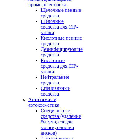
промышленности
Щелочные пенные
средства
Щелочные
средства для CIP-
мойки
Кислотные пенные
средства
Дезинфицирующие
средства
Кислотные
средства для CIP-
мойки
Нейтральные
средства
Специальные
средства
Автохимия и
автокосметика
Специальные
средства (удаление
битума, следов
мошек, очистка
дисков)
Автокосметика