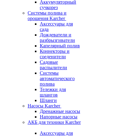
Аккумуляторный
сучкорез
Системы полива и
орошения Karcher
Аксессуары для
сада
Дождеватели и
разбрызгиватели
Капелярный полив
Коннекторы и
соеденители
Садовые
распылители
Системы
автоматического
полива
Тележки для
шлангов
Шланги
Насосы Karcher
Дренажные насосы
Напорные насосы
АКБ для техники Karcher
Аксессуары для