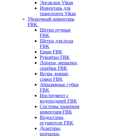
Эргоклин Vikan
Инвентарь для
транспорта Vikan
Уборочный инвентарь
FBK
Щетки ручные
FBK
Щетки для пола
FBK
Ерши FBK
Рукоятки FBK
Лопаты, мешалки,
скребки FBK
Ведра, ковши,
совки FBK
Абразивные губки
FBK
Инструмент с
водоподачей FBK
Системы хранения
инвентаря FBK
Водосгоны,
осушители FBK
Дозаторы,
перчатки,