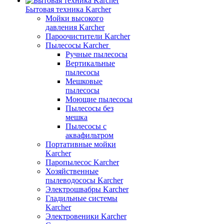
Бытовая техника Karcher
Мойки высокого
давления Karcher
Пароочистители Karcher
Пылесосы Karcher
Ручные пылесосы
Вертикальные
пылесосы
Мешковые
пылесосы
Моющие пылесосы
Пылесосы без
мешка
Пылесосы с
аквафильтром
Портативные мойки
Karcher
Паропылесос Karcher
Хозяйственные
пылеводососы Karcher
Электрошвабры Karcher
Гладильные системы
Karcher
Электровеники Karcher