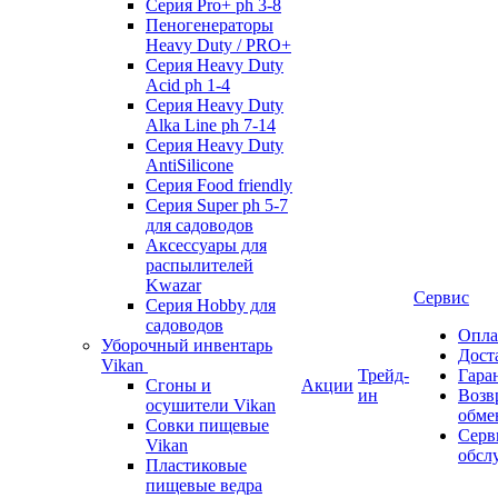
Серия Pro+ ph 3-8
Пеногенераторы
Heavy Duty / PRO+
Серия Heavy Duty
Acid ph 1-4
Серия Heavy Duty
Alka Line ph 7-14
Серия Heavy Duty
AntiSilicone
Серия Food friendly
Серия Super ph 5-7
для садоводов
Аксессуары для
распылителей
Kwazar
Сервис
Серия Hobby для
садоводов
Опла
Уборочный инвентарь
Дост
Vikan
Трейд-
Гара
Сгоны и
Акции
ин
Возв
осушители Vikan
обме
Совки пищевые
Серв
Vikan
обсл
Пластиковые
пищевые ведра