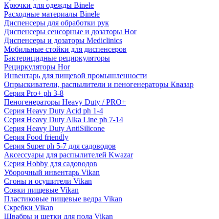
Крючки для одежды Binele
Расходные материалы Binele
Диспенсеры для обработки рук
Диспенсеры сенсорные и дозаторы Hor
Диспенсеры и дозаторы Mediclinics
Мобильные стойки для диспенсеров
Бактерицидные рециркуляторы
Рециркуляторы Hor
Инвентарь для пищевой промышленности
Опрыскиватели, распылители и пеногенераторы Квазар
Серия Pro+ ph 3-8
Пеногенераторы Heavy Duty / PRO+
Серия Heavy Duty Acid ph 1-4
Серия Heavy Duty Alka Line ph 7-14
Серия Heavy Duty AntiSilicone
Серия Food friendly
Серия Super ph 5-7 для садоводов
Аксессуары для распылителей Kwazar
Серия Hobby для садоводов
Уборочный инвентарь Vikan
Сгоны и осушители Vikan
Совки пищевые Vikan
Пластиковые пищевые ведра Vikan
Скребки Vikan
Швабры и щетки для пола Vikan