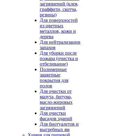
загрязнений (клея,
граффити, скотча,
резины)
Для поверхностей
из цветных
металлов, кожи и
дерева
Для нейтрализации
запахов
Для уборки после
пожара (очистка и
отбеливание)
Полимерные
защитные
покрытия для
полов
Для очистки от
мазута, битума,
масло-жировых
загрязнений
Для очистки
фасадов зданий
Для биотуалетов и
выгребных ям
Химия для пищевой