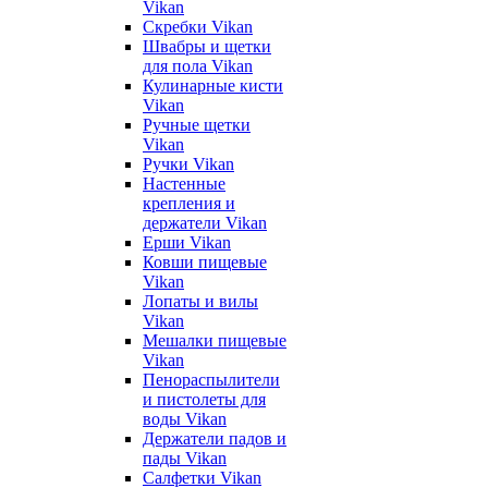
Vikan
Скребки Vikan
Швабры и щетки
для пола Vikan
Кулинарные кисти
Vikan
Ручные щетки
Vikan
Ручки Vikan
Настенные
крепления и
держатели Vikan
Ерши Vikan
Ковши пищевые
Vikan
Лопаты и вилы
Vikan
Мешалки пищевые
Vikan
Пенораспылители
и пистолеты для
воды Vikan
Держатели падов и
пады Vikan
Салфетки Vikan