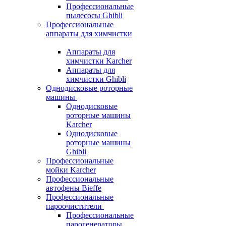
Профессиональные
пылесосы Ghibli
Профессиональные
аппараты для химчистки
Аппараты для
химчистки Karcher
Аппараты для
химчистки Ghibli
Однодисковые роторные
машины
Однодисковые
роторные машины
Karcher
Однодисковые
роторные машины
Ghibli
Профессиональные
мойки Karcher
Профессиональные
автофены Bieffe
Профессиональные
пароочистители
Профессиональные
парогенераторы