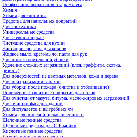
Профессиональный инвентарь Horeca
Химия
Химия для клининга
Средства для напольных покрытий
Для сантехники
Универсальные средства
Для стекол и зеркал
Чистящие средства для кухни
Чистящие средства для ковров
Жидкое мыло, крем-мыло, паста для рук
Для послестроительной уборки
Удаление сложных загрязнений (клея, граффити, скотча,
резины)
Для поверхностей из цветных металлов, кожи и дерева
Для нейтрализации запахов
Для уборки после пожара (очистка и отбеливание)
Полимерные защитные покрытия для полов
Для очистки от мазута, битума, масло-жировых загрязнений
Для очистки фасадов зданий
Для биотуалетов и выгребных ям
Химия для пищевой промышленности
Щелочные пенные средства
Щелочные средства для CIP-мойки
Кислотные пенные средства
Дезинфицирующие средства