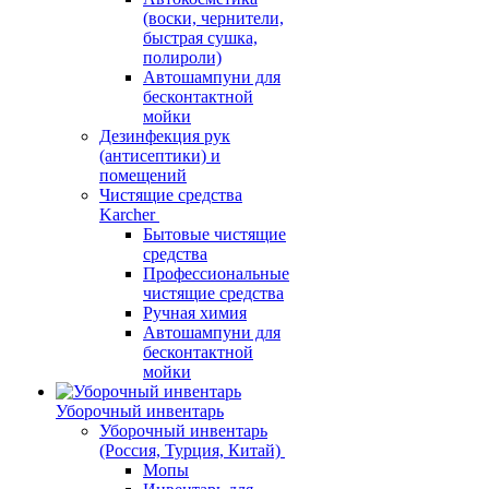
(воски, чернители,
быстрая сушка,
полироли)
Автошампуни для
бесконтактной
мойки
Дезинфекция рук
(антисептики) и
помещений
Чистящие средства
Karcher
Бытовые чистящие
средства
Профессиональные
чистящие средства
Ручная химия
Автошампуни для
бесконтактной
мойки
Уборочный инвентарь
Уборочный инвентарь
(Россия, Турция, Китай)
Мопы