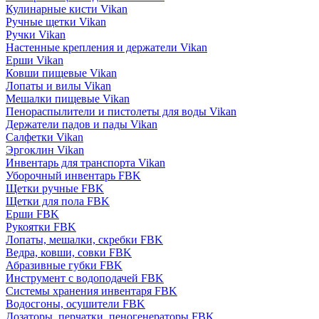
Кулинарные кисти Vikan
Ручные щетки Vikan
Ручки Vikan
Настенные крепления и держатели Vikan
Ерши Vikan
Ковши пищевые Vikan
Лопаты и вилы Vikan
Мешалки пищевые Vikan
Пенораспылители и пистолеты для воды Vikan
Держатели падов и пады Vikan
Салфетки Vikan
Эргоклин Vikan
Инвентарь для транспорта Vikan
Уборочный инвентарь FBK
Щетки ручные FBK
Щетки для пола FBK
Ерши FBK
Рукоятки FBK
Лопаты, мешалки, скребки FBK
Ведра, ковши, совки FBK
Абразивные губки FBK
Инструмент с водоподачей FBK
Системы хранения инвентаря FBK
Водосгоны, осушители FBK
Дозаторы, перчатки, пеногенераторы FBK