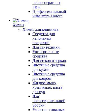
пеногенераторы
FBK
Профессиональный
инвентарь Horeca
Химия
Химия для клининга
Средства для
напольных
покрытий
Для сантехники
Универсальные
средства
Для стекол и зеркал
Чистящие средства
для кухни
Чистящие средства
для ковров
Жидкое мыло,
крем-мыло, паста
для рук
Для
послестроительной
уборки
Удаление сложных