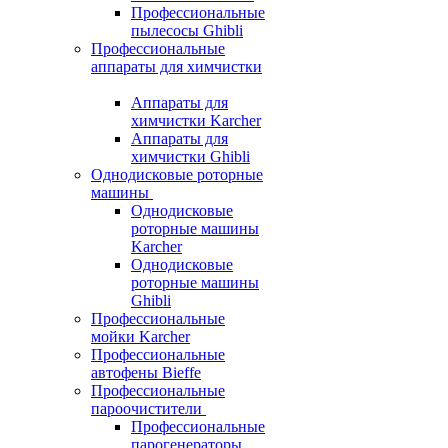
Профессиональные
пылесосы Ghibli
Профессиональные
аппараты для химчистки
Аппараты для
химчистки Karcher
Аппараты для
химчистки Ghibli
Однодисковые роторные
машины
Однодисковые
роторные машины
Karcher
Однодисковые
роторные машины
Ghibli
Профессиональные
мойки Karcher
Профессиональные
автофены Bieffe
Профессиональные
пароочистители
Профессиональные
парогенераторы