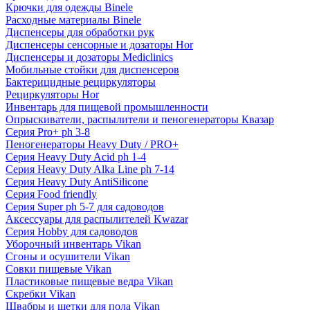
Крючки для одежды Binele
Расходные материалы Binele
Диспенсеры для обработки рук
Диспенсеры сенсорные и дозаторы Hor
Диспенсеры и дозаторы Mediclinics
Мобильные стойки для диспенсеров
Бактерицидные рециркуляторы
Рециркуляторы Hor
Инвентарь для пищевой промышленности
Опрыскиватели, распылители и пеногенераторы Квазар
Серия Pro+ ph 3-8
Пеногенераторы Heavy Duty / PRO+
Серия Heavy Duty Acid ph 1-4
Серия Heavy Duty Alka Line ph 7-14
Серия Heavy Duty AntiSilicone
Серия Food friendly
Серия Super ph 5-7 для садоводов
Аксессуары для распылителей Kwazar
Серия Hobby для садоводов
Уборочный инвентарь Vikan
Сгоны и осушители Vikan
Совки пищевые Vikan
Пластиковые пищевые ведра Vikan
Скребки Vikan
Швабры и щетки для пола Vikan