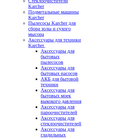
Стеклоочистители
Karcher
Подметальные машины
Karcher
Пылесосы Karcher для
сбора золы и сухого
мысора
Аксессуары для техники
Karcher
Аксессуары для
бытовых
пылесосов
Аксессуары для
бытовых насосов
АКБ для бытовой
техники
Аксессуары для
бытовых моек
выкокого давления
Аксессуары для
пароочистителей
Аксессуары для
стеклоочистителей
Аксессуары для
гладильных