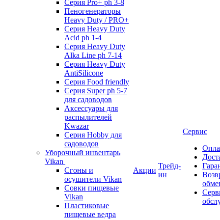
Серия Pro+ ph 3-8
Пеногенераторы
Heavy Duty / PRO+
Серия Heavy Duty
Acid ph 1-4
Серия Heavy Duty
Alka Line ph 7-14
Серия Heavy Duty
AntiSilicone
Серия Food friendly
Серия Super ph 5-7
для садоводов
Аксессуары для
распылителей
Kwazar
Сервис
Серия Hobby для
садоводов
Опла
Уборочный инвентарь
Дост
Vikan
Трейд-
Гара
Сгоны и
Акции
ин
Возв
осушители Vikan
обме
Совки пищевые
Серв
Vikan
обсл
Пластиковые
пищевые ведра