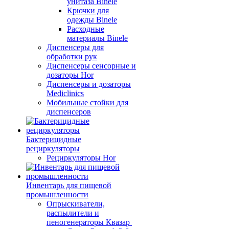
унитаза Binele
Крючки для
одежды Binele
Расходные
материалы Binele
Диспенсеры для
обработки рук
Диспенсеры сенсорные и
дозаторы Hor
Диспенсеры и дозаторы
Mediclinics
Мобильные стойки для
диспенсеров
Бактерицидные
рециркуляторы
Рециркуляторы Hor
Инвентарь для пищевой
промышленности
Опрыскиватели,
распылители и
пеногенераторы Квазар