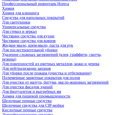
Профессиональный инвентарь Horeca
Химия
Химия для клининга
Средства для напольных покрытий
Для сантехники
Универсальные средства
Для стекол и зеркал
Чистящие средства для кухни
Чистящие средства для ковров
Жидкое мыло, крем-мыло, паста для рук
Для послестроительной уборки
Удаление сложных загрязнений (клея, граффити, скотча,
резины)
Для поверхностей из цветных металлов, кожи и дерева
Для нейтрализации запахов
Для уборки после пожара (очистка и отбеливание)
Полимерные защитные покрытия для полов
Для очистки от мазута, битума, масло-жировых загрязнений
Для очистки фасадов зданий
Для биотуалетов и выгребных ям
Химия для пищевой промышленности
Щелочные пенные средства
Щелочные средства для CIP-мойки
Кислотные пенные средства
Дезинфицирующие средства