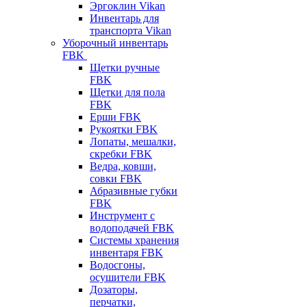
Эргоклин Vikan
Инвентарь для
транспорта Vikan
Уборочный инвентарь
FBK
Щетки ручные
FBK
Щетки для пола
FBK
Ерши FBK
Рукоятки FBK
Лопаты, мешалки,
скребки FBK
Ведра, ковши,
совки FBK
Абразивные губки
FBK
Инструмент с
водоподачей FBK
Системы хранения
инвентаря FBK
Водосгоны,
осушители FBK
Дозаторы,
перчатки,