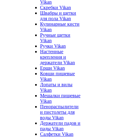
Vikan
Скребки Vikan
Швабры и щетки
для пола Vikan
Кулинарные кисти
Vikan
Ручные щетки
Vikan
Ручки Vikan
Настенные
крепления и
держатели Vikan
Ерши Vikan
Ковши пищевые
Vikan
Лопаты и вилы
Vikan
Мешалки пищевые
Vikan
Пенораспылители
и пистолеты для
воды Vikan
Держатели падов и
пады Vikan
Салфетки Vikan