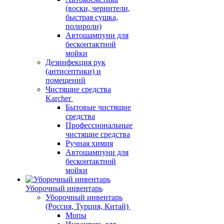
(воски, чернители,
быстрая сушка,
полироли)
Автошампуни для
бесконтактной
мойки
Дезинфекция рук
(антисептики) и
помещений
Чистящие средства
Karcher
Бытовые чистящие
средства
Профессиональные
чистящие средства
Ручная химия
Автошампуни для
бесконтактной
мойки
Уборочный инвентарь
Уборочный инвентарь
(Россия, Турция, Китай)
Мопы