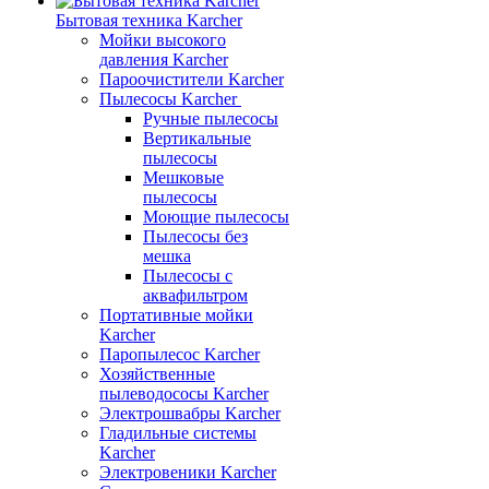
Бытовая техника Karcher
Мойки высокого
давления Karcher
Пароочистители Karcher
Пылесосы Karcher
Ручные пылесосы
Вертикальные
пылесосы
Мешковые
пылесосы
Моющие пылесосы
Пылесосы без
мешка
Пылесосы с
аквафильтром
Портативные мойки
Karcher
Паропылесос Karcher
Хозяйственные
пылеводососы Karcher
Электрошвабры Karcher
Гладильные системы
Karcher
Электровеники Karcher