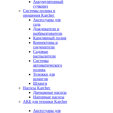
Аккумуляторный
сучкорез
Системы полива и
орошения Karcher
Аксессуары для
сада
Дождеватели и
разбрызгиватели
Капелярный полив
Коннекторы и
соеденители
Садовые
распылители
Системы
автоматического
полива
Тележки для
шлангов
Шланги
Насосы Karcher
Дренажные насосы
Напорные насосы
АКБ для техники Karcher
Аксессуары для