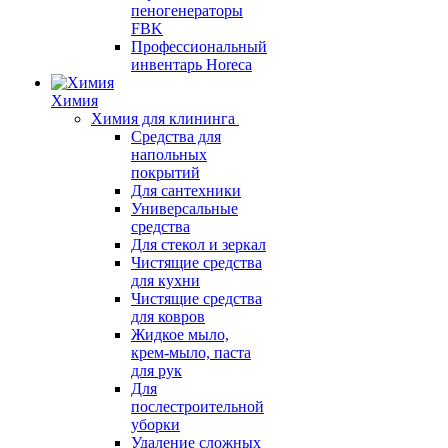
пеногенераторы
FBK
Профессиональный
инвентарь Horeca
Химия
Химия для клининга
Средства для
напольных
покрытий
Для сантехники
Универсальные
средства
Для стекол и зеркал
Чистящие средства
для кухни
Чистящие средства
для ковров
Жидкое мыло,
крем-мыло, паста
для рук
Для
послестроительной
уборки
Удаление сложных