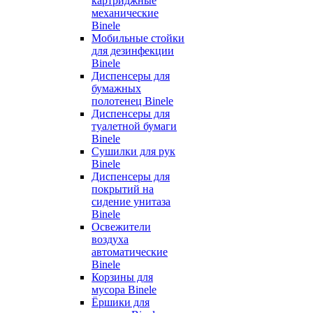
картриджные
механические
Binele
Мобильные стойки
для дезинфекции
Binele
Диспенсеры для
бумажных
полотенец Binele
Диспенсеры для
туалетной бумаги
Binele
Сушилки для рук
Binele
Диспенсеры для
покрытий на
сидение унитаза
Binele
Освежители
воздуха
автоматические
Binele
Корзины для
мусора Binele
Ёршики для