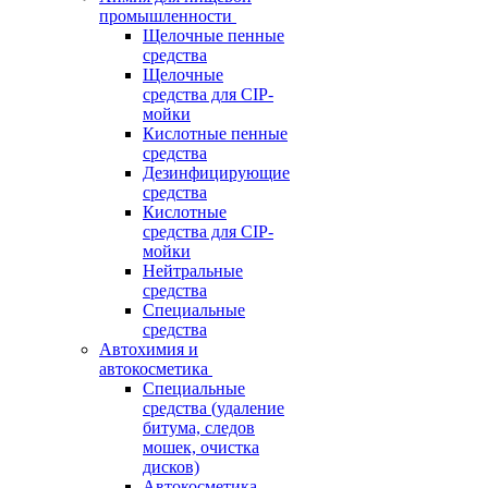
промышленности
Щелочные пенные
средства
Щелочные
средства для CIP-
мойки
Кислотные пенные
средства
Дезинфицирующие
средства
Кислотные
средства для CIP-
мойки
Нейтральные
средства
Специальные
средства
Автохимия и
автокосметика
Специальные
средства (удаление
битума, следов
мошек, очистка
дисков)
Автокосметика