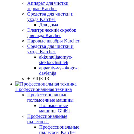
Аппарат для чистки
террас Karcher
Средства для чистки и
ухода Karcher
Для дома
Электрический скребок
для льда Karcher
Паровые швабры Karcher
Средства для чистки и
ухода Karcher
akkumuljatornye-
stekloochistiteli
apparaty-vysokogo-
davlenija
+ ЕЩЕ 13
Профессиональная техника
Профессиональные
поломоечные машины
Поломоечные
машины Ghibli
Профессиональные
пылесосы
Профессиональные
пылесосы Karcher