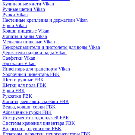
Кулинарные кисти Vikan
Ручные щетки Vikan
Ручки Vikan
Настенные крепления и держатели Vikan
Ерши Vikan
Ковши пищевые Vikan
Лопаты и вилы Vikan
Мешалки пищевые Vikan
Пенораспылители и пистолеты для воды Vikan
Держатели падов и пады Vikan
Салфетки Vikan
Эргоклин Vikan
Инвентарь для транспорта Vikan
Уборочный инвентарь FBK
Щетки ручные FBK
Щетки для пола FBK
Ерши FBK
Рукоятки FBK
Лопаты, мешалки, скребки FBK
Ведра, ковши, совки FBK
Абразивные губки FBK
Инструмент с водоподачей FBK
Системы хранения инвентаря FBK
Водосгоны, осушители FBK
Дозаторы, перчатки, пеногенераторы FBK