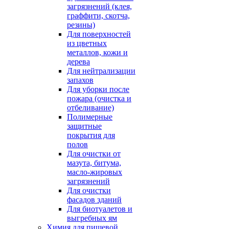
загрязнений (клея,
граффити, скотча,
резины)
Для поверхностей
из цветных
металлов, кожи и
дерева
Для нейтрализации
запахов
Для уборки после
пожара (очистка и
отбеливание)
Полимерные
защитные
покрытия для
полов
Для очистки от
мазута, битума,
масло-жировых
загрязнений
Для очистки
фасадов зданий
Для биотуалетов и
выгребных ям
Химия для пищевой