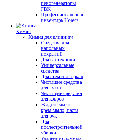
пеногенераторы
FBK
Профессиональный
инвентарь Horeca
Химия
Химия для клининга
Средства для
напольных
покрытий
Для сантехники
Универсальные
средства
Для стекол и зеркал
Чистящие средства
для кухни
Чистящие средства
для ковров
Жидкое мыло,
крем-мыло, паста
для рук
Для
послестроительной
уборки
Удаление сложных