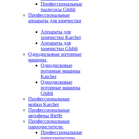
Профессиональные
пылесосы Ghibli
Профессиональные
аппараты для химчистки
Аппараты для
химчистки Karcher
Аппараты для
химчистки Ghibli
Однодисковые роторные
машины
Однодисковые
роторные машины
Karcher
Однодисковые
роторные машины
Ghibli
Профессиональные
мойки Karcher
Профессиональные
автофены Bieffe
Профессиональные
пароочистители
Профессиональные
парогенераторы