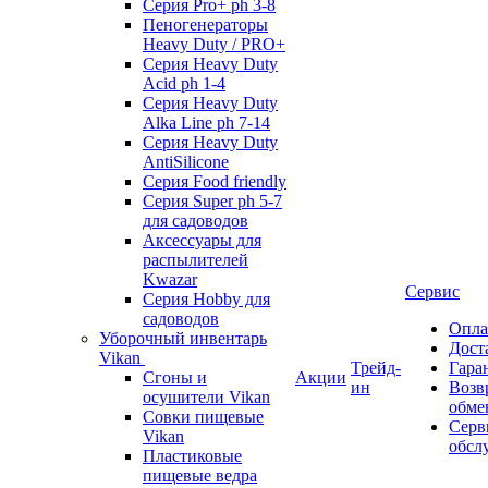
Серия Pro+ ph 3-8
Пеногенераторы
Heavy Duty / PRO+
Серия Heavy Duty
Acid ph 1-4
Серия Heavy Duty
Alka Line ph 7-14
Серия Heavy Duty
AntiSilicone
Серия Food friendly
Серия Super ph 5-7
для садоводов
Аксессуары для
распылителей
Kwazar
Сервис
Серия Hobby для
садоводов
Опла
Уборочный инвентарь
Дост
Vikan
Трейд-
Гара
Сгоны и
Акции
ин
Возв
осушители Vikan
обме
Совки пищевые
Серв
Vikan
обсл
Пластиковые
пищевые ведра