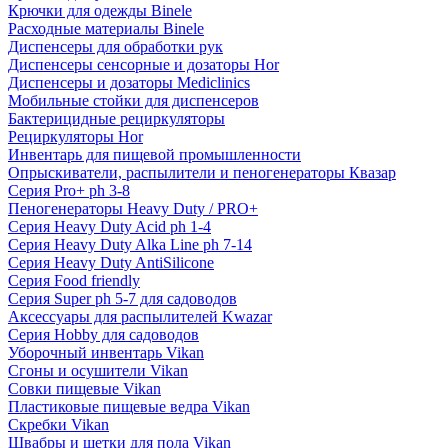
Крючки для одежды Binele
Расходные материалы Binele
Диспенсеры для обработки рук
Диспенсеры сенсорные и дозаторы Hor
Диспенсеры и дозаторы Mediclinics
Мобильные стойки для диспенсеров
Бактерицидные рециркуляторы
Рециркуляторы Hor
Инвентарь для пищевой промышленности
Опрыскиватели, распылители и пеногенераторы Квазар
Серия Pro+ ph 3-8
Пеногенераторы Heavy Duty / PRO+
Серия Heavy Duty Acid ph 1-4
Серия Heavy Duty Alka Line ph 7-14
Серия Heavy Duty AntiSilicone
Серия Food friendly
Серия Super ph 5-7 для садоводов
Аксессуары для распылителей Kwazar
Серия Hobby для садоводов
Уборочный инвентарь Vikan
Сгоны и осушители Vikan
Совки пищевые Vikan
Пластиковые пищевые ведра Vikan
Скребки Vikan
Швабры и щетки для пола Vikan