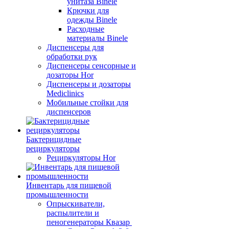
унитаза Binele
Крючки для
одежды Binele
Расходные
материалы Binele
Диспенсеры для
обработки рук
Диспенсеры сенсорные и
дозаторы Hor
Диспенсеры и дозаторы
Mediclinics
Мобильные стойки для
диспенсеров
Бактерицидные
рециркуляторы
Рециркуляторы Hor
Инвентарь для пищевой
промышленности
Опрыскиватели,
распылители и
пеногенераторы Квазар