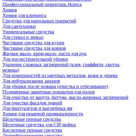
Профессиональный инвентарь Horeca
Химия
Химия для клининга
Средства для напольных покрытий
Для сантехники
Универсальные средства
Для стекол и зеркал
Чистящие средства для кухни
Чистящие средства для ковров
Жидкое мыло, крем-мыло, паста для рук
Для послестроительной уборки
Удаление сложных загрязнений (клея, граффити, скотча,
резины)
Для поверхностей из цветных металлов, кожи и дерева
Для нейтрализации запахов
Для уборки после пожара (очистка и отбеливание)
Полимерные защитные покрытия для полов
Для очистки от мазута, битума, масло-жировых загрязнений
Для очистки фасадов зданий
Для биотуалетов и выгребных ям
Химия для пищевой промышленности
Щелочные пенные средства
Щелочные средства для CIP-мойки
Кислотные пенные средства
Дезинфицирующие средства