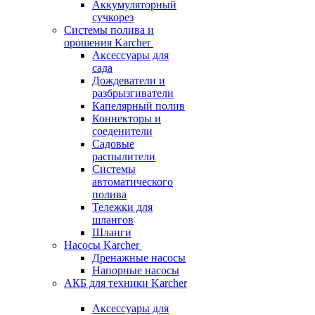
Аккумуляторный
сучкорез
Системы полива и
орошения Karcher
Аксессуары для
сада
Дождеватели и
разбрызгиватели
Капелярный полив
Коннекторы и
соеденители
Садовые
распылители
Системы
автоматического
полива
Тележки для
шлангов
Шланги
Насосы Karcher
Дренажные насосы
Напорные насосы
АКБ для техники Karcher
Аксессуары для