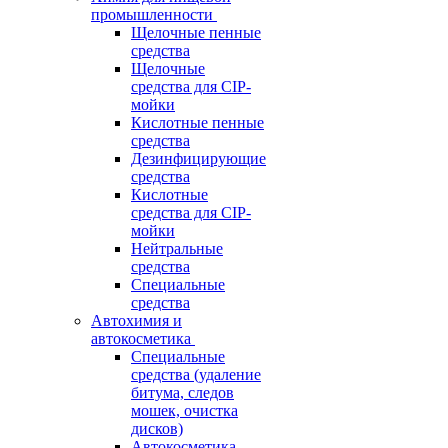
промышленности
Щелочные пенные
средства
Щелочные
средства для CIP-
мойки
Кислотные пенные
средства
Дезинфицирующие
средства
Кислотные
средства для CIP-
мойки
Нейтральные
средства
Специальные
средства
Автохимия и
автокосметика
Специальные
средства (удаление
битума, следов
мошек, очистка
дисков)
Автокосметика