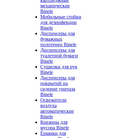
картриджные
механические
Binele
Мобильные стойки
для дезинфекции
Binele
Диспенсеры для
бумажных
полотенец Binele
Диспенсеры для
туалетной бумаги
Binele
Сушилки для рук
Binele
Диспенсеры для
покрытий на
сидение унитаза
Binele
Освежители
воздуха
автоматические
Binele
Корзины для
мусора Binele
Ёршики для