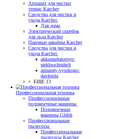
Аппарат для чистки
террас Karcher
Средства для чистки и
ухода Karcher
Для дома
Электрический скребок
для льда Karcher
Паровые швабры Karcher
Средства для чистки и
ухода Karcher
akkumuljatornye-
stekloochistiteli
apparaty-vysokogo-
davlenija
+ ЕЩЕ 13
Профессиональная техника
Профессиональные
поломоечные машины
Поломоечные
машины Ghibli
Профессиональные
пылесосы
Профессиональные
пылесосы Karcher