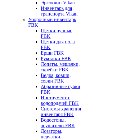
Эргоклин Vikan
Инвентарь для
транспорта Vikan
Уборочный инвентарь
FBK
Щетки ручные
FBK
Щетки для пола
FBK
Ерши FBK
Рукоятки FBK
Лопаты, мешалки,
скребки FBK
Ведра, ковши,
совки FBK
Абразивные губки
FBK
Инструмент с
водоподачей FBK
Системы хранения
инвентаря FBK
Водосгоны,
осушители FBK
Дозаторы,
перчатки,