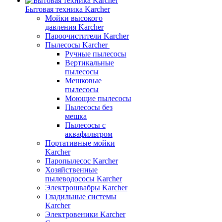
Бытовая техника Karcher
Мойки высокого
давления Karcher
Пароочистители Karcher
Пылесосы Karcher
Ручные пылесосы
Вертикальные
пылесосы
Мешковые
пылесосы
Моющие пылесосы
Пылесосы без
мешка
Пылесосы с
аквафильтром
Портативные мойки
Karcher
Паропылесос Karcher
Хозяйственные
пылеводососы Karcher
Электрошвабры Karcher
Гладильные системы
Karcher
Электровеники Karcher