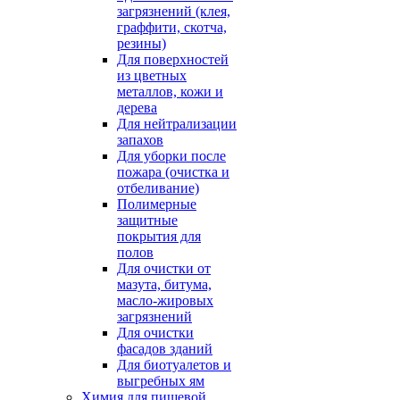
загрязнений (клея,
граффити, скотча,
резины)
Для поверхностей
из цветных
металлов, кожи и
дерева
Для нейтрализации
запахов
Для уборки после
пожара (очистка и
отбеливание)
Полимерные
защитные
покрытия для
полов
Для очистки от
мазута, битума,
масло-жировых
загрязнений
Для очистки
фасадов зданий
Для биотуалетов и
выгребных ям
Химия для пищевой