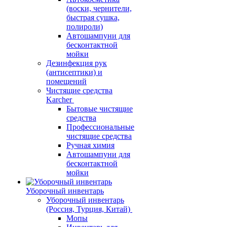
(воски, чернители,
быстрая сушка,
полироли)
Автошампуни для
бесконтактной
мойки
Дезинфекция рук
(антисептики) и
помещений
Чистящие средства
Karcher
Бытовые чистящие
средства
Профессиональные
чистящие средства
Ручная химия
Автошампуни для
бесконтактной
мойки
Уборочный инвентарь
Уборочный инвентарь
(Россия, Турция, Китай)
Мопы