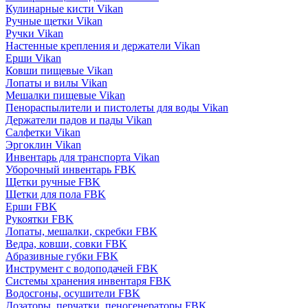
Кулинарные кисти Vikan
Ручные щетки Vikan
Ручки Vikan
Настенные крепления и держатели Vikan
Ерши Vikan
Ковши пищевые Vikan
Лопаты и вилы Vikan
Мешалки пищевые Vikan
Пенораспылители и пистолеты для воды Vikan
Держатели падов и пады Vikan
Салфетки Vikan
Эргоклин Vikan
Инвентарь для транспорта Vikan
Уборочный инвентарь FBK
Щетки ручные FBK
Щетки для пола FBK
Ерши FBK
Рукоятки FBK
Лопаты, мешалки, скребки FBK
Ведра, ковши, совки FBK
Абразивные губки FBK
Инструмент с водоподачей FBK
Системы хранения инвентаря FBK
Водосгоны, осушители FBK
Дозаторы, перчатки, пеногенераторы FBK