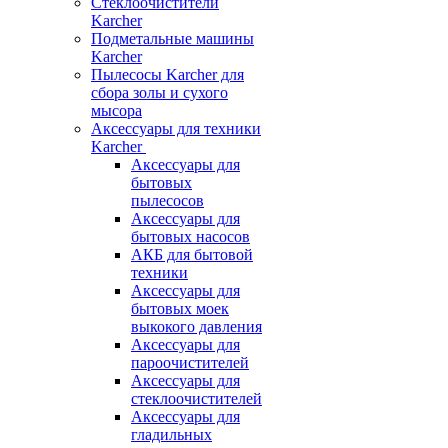
Стеклоочистители
Karcher
Подметальные машины
Karcher
Пылесосы Karcher для
сбора золы и сухого
мысора
Аксессуары для техники
Karcher
Аксессуары для
бытовых
пылесосов
Аксессуары для
бытовых насосов
АКБ для бытовой
техники
Аксессуары для
бытовых моек
выкокого давления
Аксессуары для
пароочистителей
Аксессуары для
стеклоочистителей
Аксессуары для
гладильных