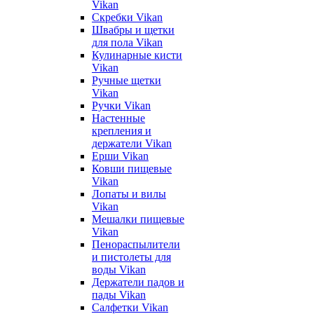
Vikan
Скребки Vikan
Швабры и щетки
для пола Vikan
Кулинарные кисти
Vikan
Ручные щетки
Vikan
Ручки Vikan
Настенные
крепления и
держатели Vikan
Ерши Vikan
Ковши пищевые
Vikan
Лопаты и вилы
Vikan
Мешалки пищевые
Vikan
Пенораспылители
и пистолеты для
воды Vikan
Держатели падов и
пады Vikan
Салфетки Vikan