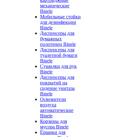
картриджные
механические
Binele
Мобильные стойки
для дезинфекции
Binele
Диспенсеры для
бумажных
полотенец Binele
Диспенсеры для
туалетной бумаги
Binele
Сушилки для рук
Binele
Диспенсеры для
покрытий на
сидение унитаза
Binele
Освежители
воздуха
автоматические
Binele
Корзины для
мусора Binele
Ёршики для