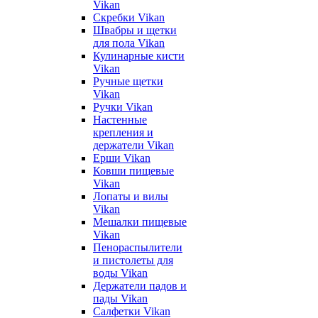
Vikan
Скребки Vikan
Швабры и щетки
для пола Vikan
Кулинарные кисти
Vikan
Ручные щетки
Vikan
Ручки Vikan
Настенные
крепления и
держатели Vikan
Ерши Vikan
Ковши пищевые
Vikan
Лопаты и вилы
Vikan
Мешалки пищевые
Vikan
Пенораспылители
и пистолеты для
воды Vikan
Держатели падов и
пады Vikan
Салфетки Vikan