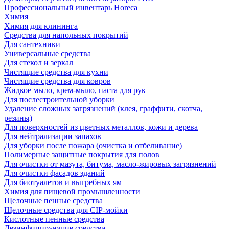
Профессиональный инвентарь Horeca
Химия
Химия для клининга
Средства для напольных покрытий
Для сантехники
Универсальные средства
Для стекол и зеркал
Чистящие средства для кухни
Чистящие средства для ковров
Жидкое мыло, крем-мыло, паста для рук
Для послестроительной уборки
Удаление сложных загрязнений (клея, граффити, скотча,
резины)
Для поверхностей из цветных металлов, кожи и дерева
Для нейтрализации запахов
Для уборки после пожара (очистка и отбеливание)
Полимерные защитные покрытия для полов
Для очистки от мазута, битума, масло-жировых загрязнений
Для очистки фасадов зданий
Для биотуалетов и выгребных ям
Химия для пищевой промышленности
Щелочные пенные средства
Щелочные средства для CIP-мойки
Кислотные пенные средства
Дезинфицирующие средства