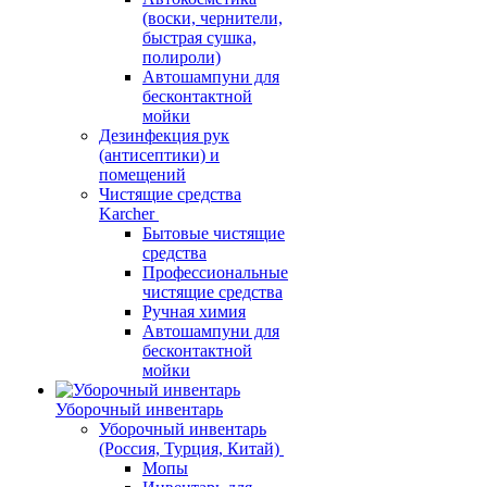
(воски, чернители,
быстрая сушка,
полироли)
Автошампуни для
бесконтактной
мойки
Дезинфекция рук
(антисептики) и
помещений
Чистящие средства
Karcher
Бытовые чистящие
средства
Профессиональные
чистящие средства
Ручная химия
Автошампуни для
бесконтактной
мойки
Уборочный инвентарь
Уборочный инвентарь
(Россия, Турция, Китай)
Мопы