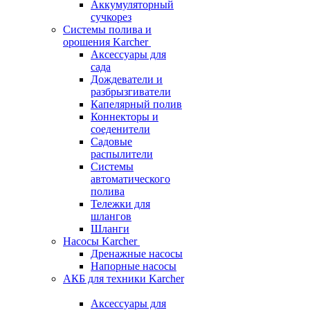
Аккумуляторный
сучкорез
Системы полива и
орошения Karcher
Аксессуары для
сада
Дождеватели и
разбрызгиватели
Капелярный полив
Коннекторы и
соеденители
Садовые
распылители
Системы
автоматического
полива
Тележки для
шлангов
Шланги
Насосы Karcher
Дренажные насосы
Напорные насосы
АКБ для техники Karcher
Аксессуары для