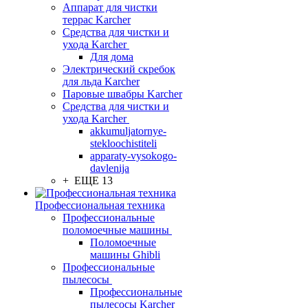
Аппарат для чистки
террас Karcher
Средства для чистки и
ухода Karcher
Для дома
Электрический скребок
для льда Karcher
Паровые швабры Karcher
Средства для чистки и
ухода Karcher
akkumuljatornye-
stekloochistiteli
apparaty-vysokogo-
davlenija
+ ЕЩЕ 13
Профессиональная техника
Профессиональные
поломоечные машины
Поломоечные
машины Ghibli
Профессиональные
пылесосы
Профессиональные
пылесосы Karcher