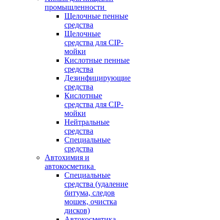
промышленности
Щелочные пенные
средства
Щелочные
средства для CIP-
мойки
Кислотные пенные
средства
Дезинфицирующие
средства
Кислотные
средства для CIP-
мойки
Нейтральные
средства
Специальные
средства
Автохимия и
автокосметика
Специальные
средства (удаление
битума, следов
мошек, очистка
дисков)
Автокосметика