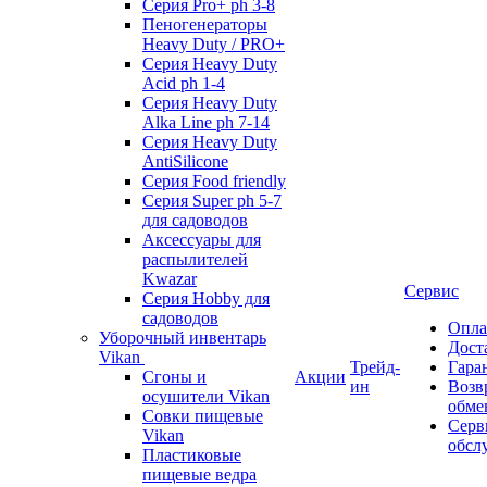
Серия Pro+ ph 3-8
Пеногенераторы
Heavy Duty / PRO+
Серия Heavy Duty
Acid ph 1-4
Серия Heavy Duty
Alka Line ph 7-14
Серия Heavy Duty
AntiSilicone
Серия Food friendly
Серия Super ph 5-7
для садоводов
Аксессуары для
распылителей
Kwazar
Сервис
Серия Hobby для
садоводов
Опла
Уборочный инвентарь
Дост
Vikan
Трейд-
Гара
Сгоны и
Акции
ин
Возв
осушители Vikan
обме
Совки пищевые
Серв
Vikan
обсл
Пластиковые
пищевые ведра