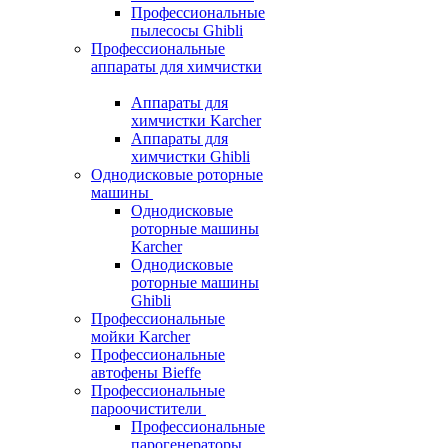
Профессиональные
пылесосы Ghibli
Профессиональные
аппараты для химчистки
Аппараты для
химчистки Karcher
Аппараты для
химчистки Ghibli
Однодисковые роторные
машины
Однодисковые
роторные машины
Karcher
Однодисковые
роторные машины
Ghibli
Профессиональные
мойки Karcher
Профессиональные
автофены Bieffe
Профессиональные
пароочистители
Профессиональные
парогенераторы