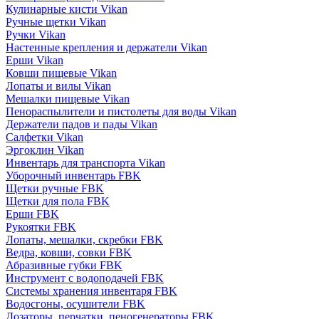
Кулинарные кисти Vikan
Ручные щетки Vikan
Ручки Vikan
Настенные крепления и держатели Vikan
Ерши Vikan
Ковши пищевые Vikan
Лопаты и вилы Vikan
Мешалки пищевые Vikan
Пенораспылители и пистолеты для воды Vikan
Держатели падов и пады Vikan
Салфетки Vikan
Эргоклин Vikan
Инвентарь для транспорта Vikan
Уборочный инвентарь FBK
Щетки ручные FBK
Щетки для пола FBK
Ерши FBK
Рукоятки FBK
Лопаты, мешалки, скребки FBK
Ведра, ковши, совки FBK
Абразивные губки FBK
Инструмент с водоподачей FBK
Системы хранения инвентаря FBK
Водосгоны, осушители FBK
Дозаторы, перчатки, пеногенераторы FBK