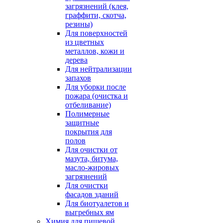
загрязнений (клея,
граффити, скотча,
резины)
Для поверхностей
из цветных
металлов, кожи и
дерева
Для нейтрализации
запахов
Для уборки после
пожара (очистка и
отбеливание)
Полимерные
защитные
покрытия для
полов
Для очистки от
мазута, битума,
масло-жировых
загрязнений
Для очистки
фасадов зданий
Для биотуалетов и
выгребных ям
Химия для пищевой