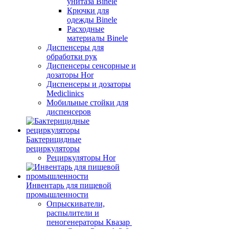
унитаза Binele
Крючки для
одежды Binele
Расходные
материалы Binele
Диспенсеры для
обработки рук
Диспенсеры сенсорные и
дозаторы Hor
Диспенсеры и дозаторы
Mediclinics
Мобильные стойки для
диспенсеров
Бактерицидные
рециркуляторы
Рециркуляторы Hor
Инвентарь для пищевой
промышленности
Опрыскиватели,
распылители и
пеногенераторы Квазар