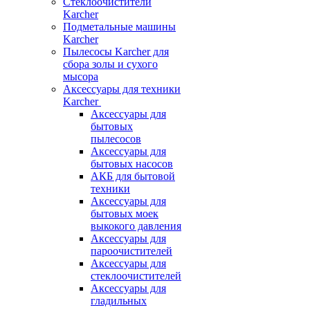
Стеклоочистители
Karcher
Подметальные машины
Karcher
Пылесосы Karcher для
сбора золы и сухого
мысора
Аксессуары для техники
Karcher
Аксессуары для
бытовых
пылесосов
Аксессуары для
бытовых насосов
АКБ для бытовой
техники
Аксессуары для
бытовых моек
выкокого давления
Аксессуары для
пароочистителей
Аксессуары для
стеклоочистителей
Аксессуары для
гладильных