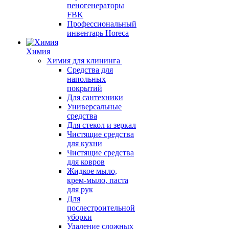
пеногенераторы
FBK
Профессиональный
инвентарь Horeca
Химия
Химия для клининга
Средства для
напольных
покрытий
Для сантехники
Универсальные
средства
Для стекол и зеркал
Чистящие средства
для кухни
Чистящие средства
для ковров
Жидкое мыло,
крем-мыло, паста
для рук
Для
послестроительной
уборки
Удаление сложных