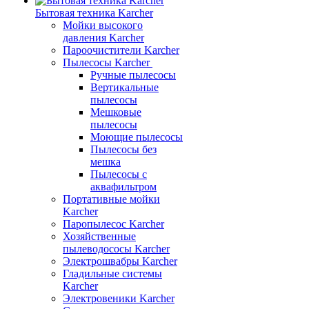
Бытовая техника Karcher
Мойки высокого
давления Karcher
Пароочистители Karcher
Пылесосы Karcher
Ручные пылесосы
Вертикальные
пылесосы
Мешковые
пылесосы
Моющие пылесосы
Пылесосы без
мешка
Пылесосы с
аквафильтром
Портативные мойки
Karcher
Паропылесос Karcher
Хозяйственные
пылеводососы Karcher
Электрошвабры Karcher
Гладильные системы
Karcher
Электровеники Karcher