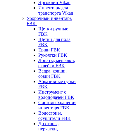
Эргоклин Vikan
Инвентарь для
транспорта Vikan
Уборочный инвентарь
FBK
Щетки ручные
FBK
Щетки для пола
FBK
Ерши FBK
Рукоятки FBK
Лопаты, мешалки,
скребки FBK
Ведра, ковши,
совки FBK
Абразивные губки
FBK
Инструмент с
водоподачей FBK
Системы хранения
инвентаря FBK
Водосгоны,
осушители FBK
Дозаторы,
перчатки,