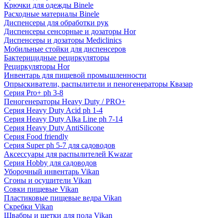
Крючки для одежды Binele
Расходные материалы Binele
Диспенсеры для обработки рук
Диспенсеры сенсорные и дозаторы Hor
Диспенсеры и дозаторы Mediclinics
Мобильные стойки для диспенсеров
Бактерицидные рециркуляторы
Рециркуляторы Hor
Инвентарь для пищевой промышленности
Опрыскиватели, распылители и пеногенераторы Квазар
Серия Pro+ ph 3-8
Пеногенераторы Heavy Duty / PRO+
Серия Heavy Duty Acid ph 1-4
Серия Heavy Duty Alka Line ph 7-14
Серия Heavy Duty AntiSilicone
Серия Food friendly
Серия Super ph 5-7 для садоводов
Аксессуары для распылителей Kwazar
Серия Hobby для садоводов
Уборочный инвентарь Vikan
Сгоны и осушители Vikan
Совки пищевые Vikan
Пластиковые пищевые ведра Vikan
Скребки Vikan
Швабры и щетки для пола Vikan